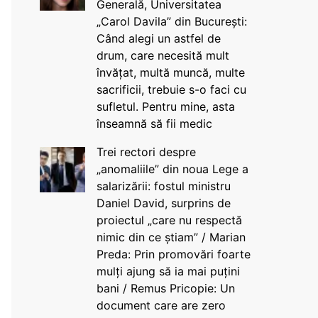
Generală, Universitatea
„Carol Davila” din București:
Când alegi un astfel de
drum, care necesită mult
învățat, multă muncă, multe
sacrificii, trebuie s-o faci cu
sufletul. Pentru mine, asta
înseamnă să fii medic
Trei rectori despre
„anomaliile” din noua Lege a
salarizării: fostul ministru
Daniel David, surprins de
proiectul „care nu respectă
nimic din ce știam” / Marian
Preda: Prin promovări foarte
mulți ajung să ia mai puțini
bani / Remus Pricopie: Un
document care are zero