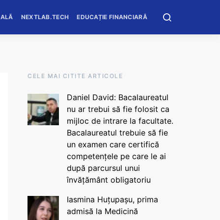
OALĂ
NEXTLAB.TECH
EDUCAȚIE FINANCIARĂ
CELE MAI CITITE ARTICOLE
Daniel David: Bacalaureatul
nu ar trebui să fie folosit ca
mijloc de intrare la facultate.
Bacalaureatul trebuie să fie
un examen care certifică
competențele pe care le ai
după parcursul unui
învățământ obligatoriu
Iasmina Huțupașu, prima
admisă la Medicină