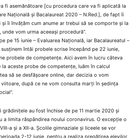
 fi asemănătoare [cu procedura care va fi aplicată la
e Națională și Bacalaureat 2020 – N.Red.], de fapt îi
i și îi învățăm cum anume ar trebui să se comporte și la
, unde vom urma aceeași procedură”.
e pe 15 iunie – Evaluarea Națională, iar Bacalaureatul –
susținem întâi probele scrise începând pe 22 iunie,
ne probele de competențe. Aici avem în lucru câteva
e la aceste probe de competențe, luăm în calcul
stea să se desfășoare online, dar decizia o vom
viitoare, după ce ne vom consulta marți în ședința
cial”.
i grădinițele au fost închise de pe 11 martie 2020 și
u a limita răspândirea noului coronavirus. O excepție o
VIII-a și a XII-a. Școlile gimnaziale și liceele se vor
erioada 2-12 iunie, pentru a realiza pregătirea elevilor