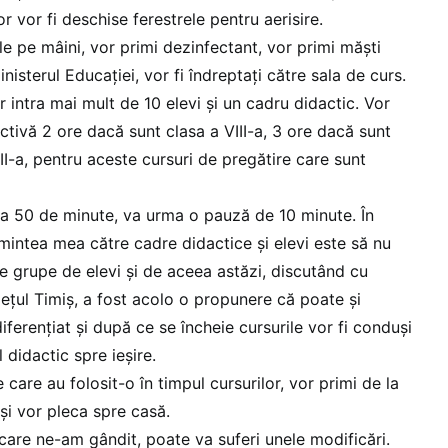
or vor fi deschise ferestrele pentru aerisire.
e pe mâini, vor primi dezinfectant, vor primi măști
nisterul Educației, vor fi îndreptați către sala de curs.
r intra mai mult de 10 elevi și un cadru didactic. Vor
ctivă 2 ore dacă sunt clasa a VIII-a, 3 ore dacă sunt
III-a, pentru aceste cursuri de pregătire care sunt
a 50 de minute, va urma o pauză de 10 minute. În
intea mea către cadre didactice și elevi este să nu
te grupe de elevi și de aceea astăzi, discutând cu
dețul Timiș, a fost acolo o propunere că poate și
iferențiat și după ce se încheie cursurile vor fi conduși
 didactic spre ieșire.
are au folosit-o în timpul cursurilor, vor primi de la
și vor pleca spre casă.
care ne-am gândit, poate va suferi unele modificări.