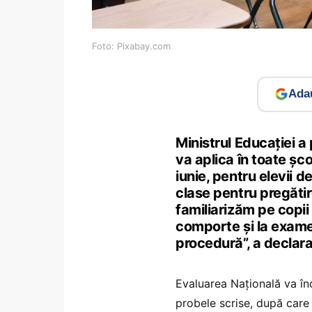
Foto: Pixabay.com
Adau
Ministrul Educației a
va aplica în toate șco
iunie, pentru elevii de
clase pentru pregătir
familiarizăm pe copii
comporte și la exam
procedură”, a declarat
Evaluarea Națională va înc
probele scrise, după care