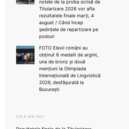
notele de la proba scrisă de
Titularizare 2026 vor afla
rezultatele finale marți, 4
august / Când încep
ședințele de repartizare pe
posturi
FOTO Elevii români au
obținut 6 medalii de argint,
una de bronz și două
mențiuni la Olimpiada
Internațională de Lingvistică
2026, desfășurată la
București
CELE MAI NOI