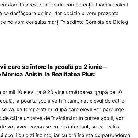
feritoare la aceste probe de competențe, luăm în calcul
să se desfășoare online, dar decizia o vom prezenta
 ce ne vom consulta marți în ședința Comisia de Dialog
i care se întorc la școală pe 2 iunie –
 Monica Anisie, la Realitatea Plus:
n primii 10 elevi, la 9:20 vine următoarea grupă de 10
școală, la poarta școlii va fi întâmpinat elevul de către
i se va lua temperatura, după care elevii vor parcurge
t de către unitatea de învățământ în curtea școlii, vor
unde vor avea covorașe cu dezinfectant, se va realiza
ui școlii cu o zi înainte, iar cu oră înainte de pătrunderea