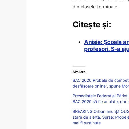
din clasele terminale.
Citește și:
Anisie: Școala a
profesori. S-a aj
Similare
BAC 2020 Probele de competenț
desfășoare online”, spune Mon
Președintele Federației Părinț
BAC 2020 să fie anulate, dar 
BREAKING Orban anunță OUG p
stare de alertă. Surse: Probel
mai fi susținute