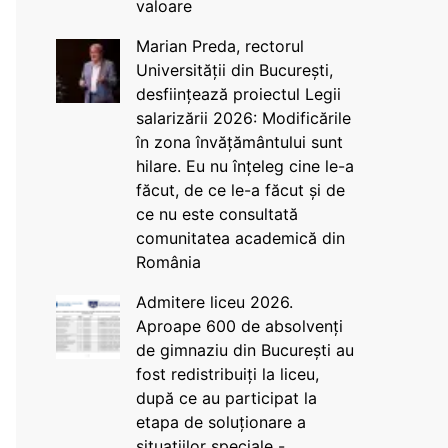
valoare
Marian Preda, rectorul
Universității din București,
desființează proiectul Legii
salarizării 2026: Modificările
în zona învățământului sunt
hilare. Eu nu înțeleg cine le-a
făcut, de ce le-a făcut și de
ce nu este consultată
comunitatea academică din
România
Admitere liceu 2026.
Aproape 600 de absolvenți
de gimnaziu din București au
fost redistribuiți la liceu,
după ce au participat la
etapa de soluționare a
situațiilor speciale -