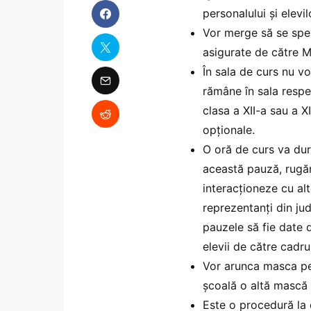
personalului și elevil
Vor merge să se spel
asigurate de către Mi
În sala de curs nu vo
rămâne în sala respe
clasa a XII-a sau a X
opționale.
O oră de curs va dur
această pauză, rugăm
interacționeze cu al
reprezentanți din ju
pauzele să fie date d
elevii de către cadrul
Vor arunca masca pe c
școală o altă mască 
Este o procedură la 