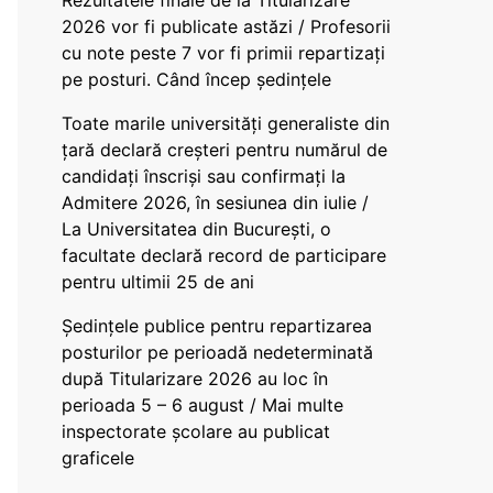
Rezultatele finale de la Titularizare
2026 vor fi publicate astăzi / Profesorii
cu note peste 7 vor fi primii repartizați
pe posturi. Când încep ședințele
Toate marile universități generaliste din
țară declară creșteri pentru numărul de
candidați înscriși sau confirmați la
Admitere 2026, în sesiunea din iulie /
La Universitatea din București, o
facultate declară record de participare
pentru ultimii 25 de ani
Ședințele publice pentru repartizarea
posturilor pe perioadă nedeterminată
după Titularizare 2026 au loc în
perioada 5 – 6 august / Mai multe
inspectorate școlare au publicat
graficele