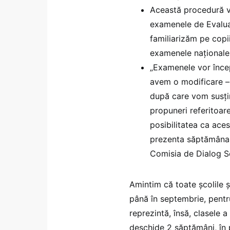
Această procedură va
examenele de Evaluar
familiarizăm pe copi
examenele naționale
„Examenele vor încep
avem o modificare – 
după care vom susți
propuneri referitoar
posibilitatea ca ace
prezenta săptămâna 
Comisia de Dialog So
Amintim că toate școlile ș
până în septembrie, pentr
reprezintă, însă, clasele a 
deschide 2 săptămâni, în p