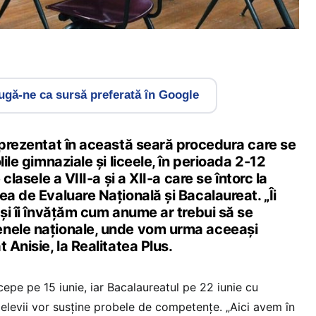
gă-ne ca sursă preferată în Google
 prezentat în această seară procedura care se
lile gimnaziale și liceele, în perioada 2-12
 clasele a VIII-a și a XII-a care se întorc la
ea de Evaluare Națională și Bacalaureat. „Îi
 și îi învățăm cum anume ar trebui să se
enele naționale, unde vom urma aceeași
 Anisie, la Realitatea Plus.
epe pe 15 iunie, iar Bacalaureatul pe 22 iunie cu
 elevii vor susține probele de competențe. „Aici avem în