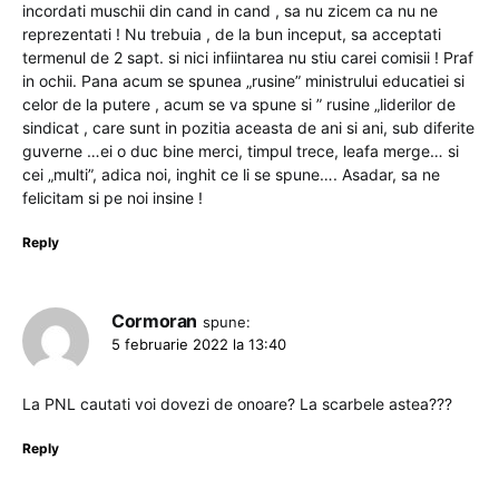
incordati muschii din cand in cand , sa nu zicem ca nu ne
reprezentati ! Nu trebuia , de la bun inceput, sa acceptati
termenul de 2 sapt. si nici infiintarea nu stiu carei comisii ! Praf
in ochii. Pana acum se spunea „rusine” ministrului educatiei si
celor de la putere , acum se va spune si ” rusine „liderilor de
sindicat , care sunt in pozitia aceasta de ani si ani, sub diferite
guverne …ei o duc bine merci, timpul trece, leafa merge… si
cei „multi”, adica noi, inghit ce li se spune…. Asadar, sa ne
felicitam si pe noi insine !
Reply
Cormoran
spune:
5 februarie 2022 la 13:40
La PNL cautati voi dovezi de onoare? La scarbele astea???
Reply