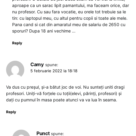
aproape ca un sarac lipit pamantului, ma faceam orice, dar
nu profesor. Cu sau fara vocatie, eu orele tot trebuie sa le
tin: cu laptopul meu, cu altul pentru copii si toate ale mele.
Pana cand si cat din amaratul meu de salariu de 2650 cu
sporuri? Dupa 18 ani vechime …
Reply
Camy
spune:
5 februarie 2022 la 18:18
Va dus cu preșul, și-a bătut joc de voi. Nu sunteți uniti dragi
profesori. Uniți-vă forțele cu toții(elevi, părinți, profesori) și
dați cu pumnul în masa poate atunci va va lua în seama.
Reply
Punct
spune: