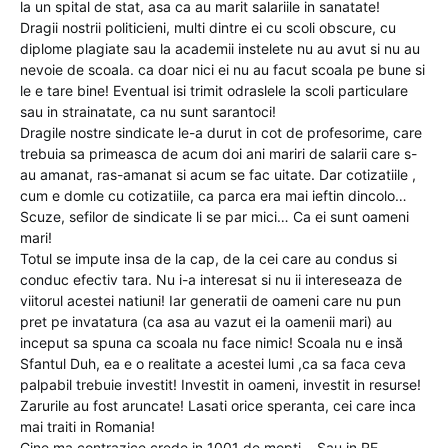
la un spital de stat, asa ca au marit salariile in sanatate!
Dragii nostrii politicieni, multi dintre ei cu scoli obscure, cu
diplome plagiate sau la academii instelete nu au avut si nu au
nevoie de scoala. ca doar nici ei nu au facut scoala pe bune si
le e tare bine! Eventual isi trimit odraslele la scoli particulare
sau in strainatate, ca nu sunt sarantoci!
Dragile nostre sindicate le-a durut in cot de profesorime, care
trebuia sa primeasca de acum doi ani mariri de salarii care s-
au amanat, ras-amanat si acum se fac uitate. Dar cotizatiile ,
cum e domle cu cotizatiile, ca parca era mai ieftin dincolo…
Scuze, sefilor de sindicate li se par mici… Ca ei sunt oameni
mari!
Totul se impute insa de la cap, de la cei care au condus si
conduc efectiv tara. Nu i-a interesat si nu ii intereseaza de
viitorul acestei natiuni! Iar generatii de oameni care nu pun
pret pe invatatura (ca asa au vazut ei la oamenii mari) au
inceput sa spuna ca scoala nu face nimic! Scoala nu e insă
Sfantul Duh, ea e o realitate a acestei lumi ,ca sa faca ceva
palpabil trebuie investit! Investit in oameni, investit in resurse!
Zarurile au fost aruncate! Lasati orice speranta, cei care inca
mai traiti in Romania!
Cine ma contrazice crede in 1001 de mopti… Sau in RE…