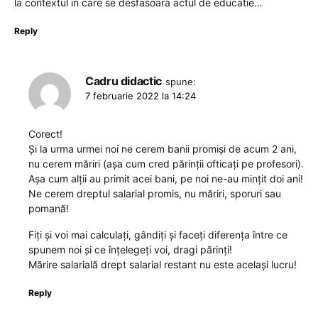
la contextul in care se desfasoara actul de educatie…
Reply
Cadru didactic
spune:
7 februarie 2022 la 14:24
Corect!
Și la urma urmei noi ne cerem banii promiși de acum 2 ani,
nu cerem măriri (așa cum cred părinții ofticați pe profesori).
Așa cum alții au primit acei bani, pe noi ne-au mințit doi ani!
Ne cerem dreptul salarial promis, nu măriri, sporuri sau
pomană!
Fiți și voi mai calculați, gândiți și faceți diferența între ce
spunem noi și ce înțelegeți voi, dragi părinți!
Mărire salarială drept salarial restant nu este același lucru!
Reply