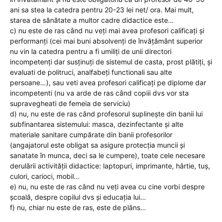
ani sa stea la catedra pentru 20-23 lei net/ ora. Mai mult,
starea de sănătate a multor cadre didactice este…
c) nu este de ras când nu veți mai avea profesori calificați și
performanți (cei mai buni absolvenți de învățământ superior
nu vin la catedra pentru a fi umiliți de unii directori
incompetenți dar susținuți de sistemul de casta, prost plătiți, și
evaluati de politruci, analfabeți functionali sau alte
persoane…), sau veti avea profesori calificați pe diplome dar
incompetenti (nu va arde de ras când copiii dvs vor sta
supravegheati de femeia de serviciu)
d) nu, nu este de ras când profesorul suplinește din banii lui
subfinantarea sistemului: masca, dezinfectante și alte
materiale sanitare cumpărate din banii profesorilor
(angajatorul este obligat sa asigure protecția muncii și
sanatate în munca, deci sa le cumpere), toate cele necesare
derulării activității didactice: laptopuri, imprimante, hârtie, tuș,
culori, carioci, mobil…
e) nu, nu este de ras când nu veți avea cu cine vorbi despre
școală, despre copilul dvs și educația lui…
f) nu, chiar nu este de ras, este de plâns…