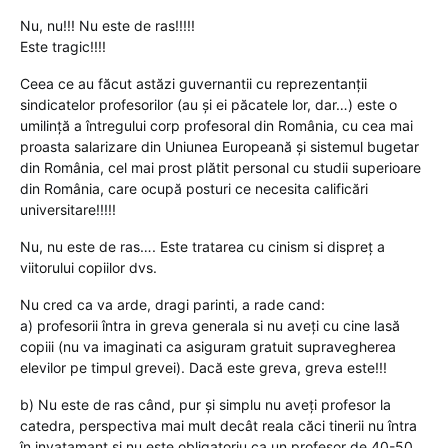
Nu, nu!!! Nu este de ras!!!!!
Este tragic!!!!
Ceea ce au făcut astăzi guvernantii cu reprezentanții
sindicatelor profesorilor (au și ei păcatele lor, dar…) este o
umilință a întregului corp profesoral din România, cu cea mai
proasta salarizare din Uniunea Europeană și sistemul bugetar
din România, cel mai prost plătit personal cu studii superioare
din România, care ocupă posturi ce necesita calificări
universitare!!!!!
Nu, nu este de ras…. Este tratarea cu cinism si dispreț a
viitorului copiilor dvs.
Nu cred ca va arde, dragi parinti, a rade cand:
a) profesorii întra in greva generala si nu aveți cu cine lasă
copiii (nu va imaginati ca asiguram gratuit supravegherea
elevilor pe timpul grevei). Dacă este greva, greva este!!!
b) Nu este de ras când, pur și simplu nu aveți profesor la
catedra, perspectiva mai mult decât reala căci tinerii nu întra
în invatamant și nu este obligatoriu ca un profesor de 40-50