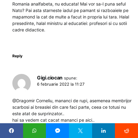
Romania analfabeta, nu educata! Mai vor sa-l puna seful
Nato? Pai asta starneste iadul pe pamant si razboaiele pe
mapamond la cat de multe a facut in propria lui tara. Halal
presedinte, halal ministru al educatiei: profesori si cu sotii
cadre didactice.
Reply
Gigi.ciocan
spune:
6 februarie 2022 la 11:27
@Dragomir Corneliu, mananci de rupi, asemenea membrijor
scarbosi ai breaslei din care faci parte, ceea ce totusi nu
este atat de surprinzator..
hai sa vedem cat cacat mananci pe aici..
*-atunci cand vrei sa compari salariile voastre( si asa mult
prea mari pt ce faceti) eu zic sa va comparati si