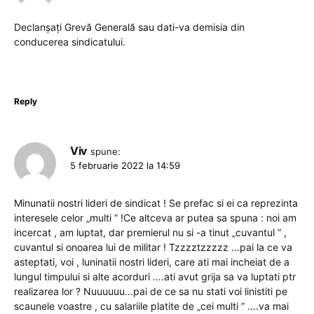
Declanșați Grevă Generală sau dati-va demisia din
conducerea sindicatului.
Reply
Viv
spune:
5 februarie 2022 la 14:59
Minunatii nostri lideri de sindicat ! Se prefac si ei ca reprezinta
interesele celor „multi ” !Ce altceva ar putea sa spuna : noi am
incercat , am luptat, dar premierul nu si -a tinut „cuvantul ” ,
cuvantul si onoarea lui de militar ! Tzzzztzzzzz …pai la ce va
asteptati, voi , luninatii nostri lideri, care ati mai incheiat de a
lungul timpului si alte acorduri ….ati avut grija sa va luptati ptr
realizarea lor ? Nuuuuuu…pai de ce sa nu stati voi linistiti pe
scaunele voastre , cu salariile platite de „cei multi ” ….va mai