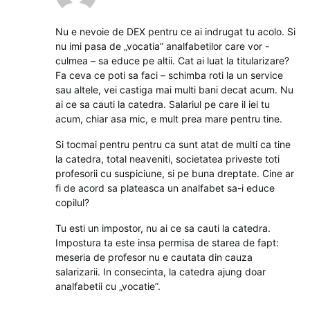
Nu e nevoie de DEX pentru ce ai indrugat tu acolo. Si
nu imi pasa de „vocatia” analfabetilor care vor -
culmea – sa educe pe altii. Cat ai luat la titularizare?
Fa ceva ce poti sa faci – schimba roti la un service
sau altele, vei castiga mai multi bani decat acum. Nu
ai ce sa cauti la catedra. Salariul pe care il iei tu
acum, chiar asa mic, e mult prea mare pentru tine.
Si tocmai pentru pentru ca sunt atat de multi ca tine
la catedra, total neaveniti, societatea priveste toti
profesorii cu suspiciune, si pe buna dreptate. Cine ar
fi de acord sa plateasca un analfabet sa-i educe
copilul?
Tu esti un impostor, nu ai ce sa cauti la catedra.
Impostura ta este insa permisa de starea de fapt:
meseria de profesor nu e cautata din cauza
salarizarii. In consecinta, la catedra ajung doar
analfabetii cu „vocatie”.