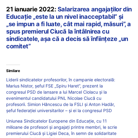
21 ianuarie 2022:
Salarizarea angajaților din
Educație „este la un nivel inacceptabil” și
„se impun a fi luate, cât mai rapid, măsuri”, a
spus premierul Ciucă la întâlnirea cu
sindicatele, așa că a decis să înființeze „un
comitet”
Similare
Liderii sindicatelor profesorilor, în campanie electorală:
Marius Nistor, șeful FSE „Spiru Haret”, prezent la
congresul PSD de lansare a lui Marcel Ciolacu și la
evenimentul candidatului PNL Nicolae Ciucă cu
profesorii. Simion Hăncescu de la FSLI și Anton Hadăr,
șeful federației universitarilor – și ei la congresul PSD
Uniunea Sindicatelor Europene din Educație, cu 11
milioane de profesori și angajați printre membri, le scrie
premierului Ciucă și Ligiei Deca, în semn de solidaritate