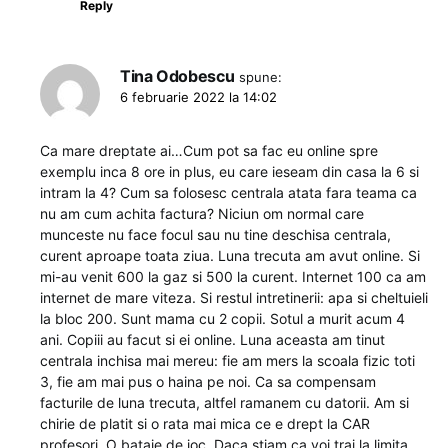
Reply
Tina Odobescu
spune:
6 februarie 2022 la 14:02
Ca mare dreptate ai…Cum pot sa fac eu online spre
exemplu inca 8 ore in plus, eu care ieseam din casa la 6 si
intram la 4? Cum sa folosesc centrala atata fara teama ca
nu am cum achita factura? Niciun om normal care
munceste nu face focul sau nu tine deschisa centrala,
curent aproape toata ziua. Luna trecuta am avut online. Si
mi-au venit 600 la gaz si 500 la curent. Internet 100 ca am
internet de mare viteza. Si restul intretinerii: apa si cheltuieli
la bloc 200. Sunt mama cu 2 copii. Sotul a murit acum 4
ani. Copiii au facut si ei online. Luna aceasta am tinut
centrala inchisa mai mereu: fie am mers la scoala fizic toti
3, fie am mai pus o haina pe noi. Ca sa compensam
facturile de luna trecuta, altfel ramanem cu datorii. Am si
chirie de platit si o rata mai mica ce e drept la CAR
profesori. O bataie de joc. Daca stiam ca voi trai la limita,