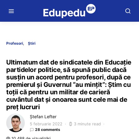
Profesori
Știri
Ultimatum dat de sindicatele din Educație
partidelor politice, să spună public dacă
susțin un acord pentru profesori, după ce
premierul și Guvernul “au mințit”: Știm cu
toții că pentru un militar de carieră
cuvântul dat și onoarea sunt cele mai de
preț lucruri
Ștefan Lefter
5 februarie 2022
3 minute read
28 comments
10.488 de vizualizări