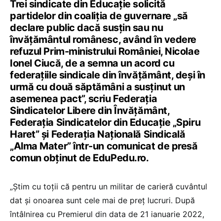
Trei sindicate din Educație solicită
partidelor din coaliția de guvernare „să
declare public dacă susțin sau nu
învățământul românesc, având în vedere
refuzul Prim-ministrului României, Nicolae
Ionel Ciucă, de a semna un acord cu
federațiile sindicale din învățământ, deși în
urmă cu două săptămâni a susținut un
asemenea pact”, scriu Federația
Sindicatelor Libere din Învățământ,
Federația Sindicatelor din Educație „Spiru
Haret” și Federația Națională Sindicală
„Alma Mater” într-un comunicat de presă
comun obținut de EduPedu.ro.
„Știm cu toții că pentru un militar de carieră cuvântul
dat și onoarea sunt cele mai de preț lucruri. După
întâlnirea cu Premierul din data de 21 ianuarie 2022,