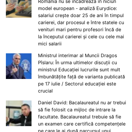
România nu se încadrează în niciun
model european - analiză Eurydice:
salariul crește doar 25 de ani în timpul
carierei, dar procesul e între statele cu
venituri mari pentru profesori încă de
la începutul carierei și cele cu cele mai
mici salarii
Ministrul interimar al Muncii Dragos
Pîslaru: În urma ultimelor discuții cu
ministrul Educației lucrurile sunt mult
îmbunătățite față de varianta publicată
pe 17 iulie / Sectorul educației este
crucial
Daniel David: Bacalaureatul nu ar trebui
să fie folosit ca mijloc de intrare la
facultate. Bacalaureatul trebuie să fie
un examen care certifică competențele
pe care le ai după parcursul unui