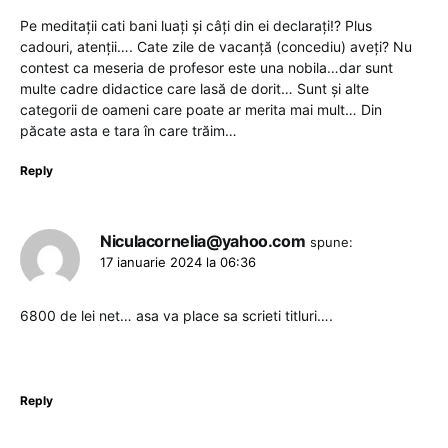
Pe meditații cati bani luați și câți din ei declarați!? Plus
cadouri, atenții…. Cate zile de vacanță (concediu) aveți? Nu
contest ca meseria de profesor este una nobila…dar sunt
multe cadre didactice care lasă de dorit… Sunt și alte
categorii de oameni care poate ar merita mai mult… Din
păcate asta e tara în care trăim…
Reply
Niculacornelia@yahoo.com
spune:
17 ianuarie 2024 la 06:36
6800 de lei net… asa va place sa scrieti titluri….
Reply