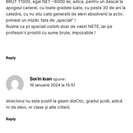
BRUT 11000, egal NET ~6000 lei, adica, pentru un dascal la
apogeul carierei, cu toate gradele luate, cu peste 30 de ani la
catedra, cu nu stiu cate generatii de elevi absolventi la activ,
primest un mizilic fata de „speciali” !
Rusine ca pt speciali vorbiti doar de valori NETE, iar pe
profesori ii prostiti cu sume brute, impozabile !
Reply
Sorin ioan
spune:
16 ianuarie 2024 la 15:51
directorul nu este postit la geam didCtic, gradul școlii, adică
nr de elevi, nr clase și alte criterii.
Reply