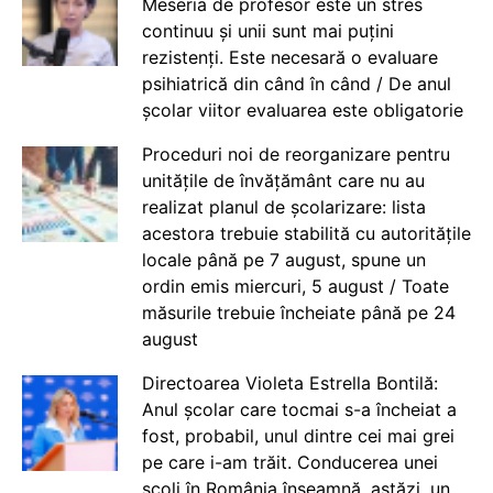
Meseria de profesor este un stres
continuu și unii sunt mai puțini
rezistenți. Este necesară o evaluare
psihiatrică din când în când / De anul
școlar viitor evaluarea este obligatorie
Proceduri noi de reorganizare pentru
unitățile de învățământ care nu au
realizat planul de școlarizare: lista
acestora trebuie stabilită cu autoritățile
locale până pe 7 august, spune un
ordin emis miercuri, 5 august / Toate
măsurile trebuie încheiate până pe 24
august
Directoarea Violeta Estrella Bontilă:
Anul școlar care tocmai s-a încheiat a
fost, probabil, unul dintre cei mai grei
pe care i-am trăit. Conducerea unei
școli în România înseamnă, astăzi, un