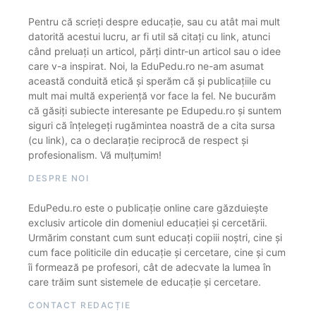
Pentru că scrieți despre educație, sau cu atât mai mult
datorită acestui lucru, ar fi util să citați cu link, atunci
când preluați un articol, părți dintr-un articol sau o idee
care v-a inspirat. Noi, la EduPedu.ro ne-am asumat
această conduită etică și sperăm că și publicațiile cu
mult mai multă experiență vor face la fel. Ne bucurăm
că găsiți subiecte interesante pe Edupedu.ro și suntem
siguri că înțelegeți rugămintea noastră de a cita sursa
(cu link), ca o declarație reciprocă de respect și
profesionalism. Vă mulțumim!
DESPRE NOI
EduPedu.ro este o publicație online care găzduiește
exclusiv articole din domeniul educației și cercetării.
Urmărim constant cum sunt educați copiii noștri, cine și
cum face politicile din educație și cercetare, cine și cum
îi formează pe profesori, cât de adecvate la lumea în
care trăim sunt sistemele de educație și cercetare.
CONTACT REDACȚIE