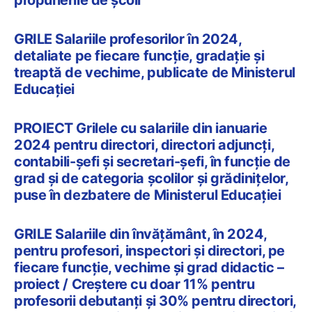
propunerile de şcoli
GRILE Salariile profesorilor în 2024,
detaliate pe fiecare funcție, gradație și
treaptă de vechime, publicate de Ministerul
Educației
PROIECT Grilele cu salariile din ianuarie
2024 pentru directori, directori adjuncți,
contabili-șefi și secretari-șefi, în funcție de
grad și de categoria școlilor și grădinițelor,
puse în dezbatere de Ministerul Educației
GRILE Salariile din învățământ, în 2024,
pentru profesori, inspectori și directori, pe
fiecare funcție, vechime și grad didactic –
proiect / Creștere cu doar 11% pentru
profesorii debutanți și 30% pentru directori,