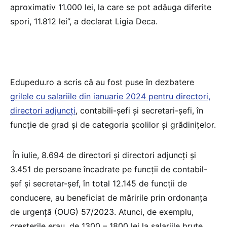
aproximativ 11.000 lei, la care se pot adăuga diferite
spori, 11.812 lei”, a declarat Ligia Deca.
Edupedu.ro a scris că au fost puse în dezbatere
grilele cu salariile din ianuarie 2024 pentru directori,
directori adjuncți
, contabili-șefi și secretari-șefi, în
funcție de grad și de categoria școlilor și grădinițelor.
În iulie, 8.694 de directori și directori adjuncți și
3.451 de persoane încadrate pe funcții de contabil-
șef și secretar-șef, în total 12.145 de funcții de
conducere, au beneficiat de măririle prin ordonanța
de urgență (OUG) 57/2023. Atunci, de exemplu,
creșterile erau, de 1300 – 1800 lei la salariile brute