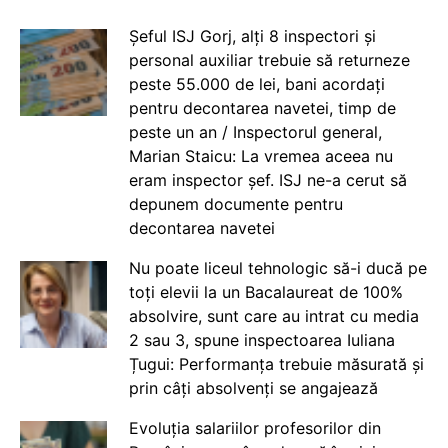
Șeful ISJ Gorj, alți 8 inspectori și
personal auxiliar trebuie să returneze
peste 55.000 de lei, bani acordați
pentru decontarea navetei, timp de
peste un an / Inspectorul general,
Marian Staicu: La vremea aceea nu
eram inspector șef. ISJ ne-a cerut să
depunem documente pentru
decontarea navetei
Nu poate liceul tehnologic să-i ducă pe
toți elevii la un Bacalaureat de 100%
absolvire, sunt care au intrat cu media
2 sau 3, spune inspectoarea Iuliana
Țugui: Performanța trebuie măsurată și
prin câți absolvenți se angajează
Evoluția salariilor profesorilor din