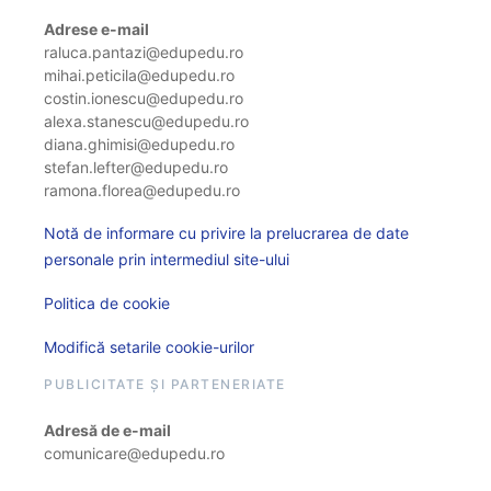
Adrese e-mail
raluca.pantazi@edupedu.ro
mihai.peticila@edupedu.ro
costin.ionescu@edupedu.ro
alexa.stanescu@edupedu.ro
diana.ghimisi@edupedu.ro
stefan.lefter@edupedu.ro
ramona.florea@edupedu.ro
Notă de informare cu privire la prelucrarea de date
personale prin intermediul site-ului
Politica de cookie
Modifică setarile cookie-urilor
PUBLICITATE ȘI PARTENERIATE
Adresă de e-mail
comunicare@edupedu.ro