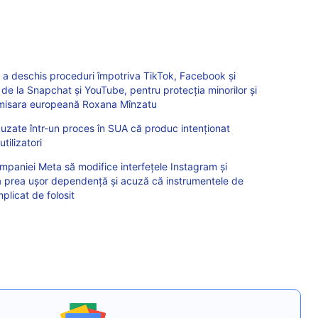
 deschis proceduri împotriva TikTok, Facebook și
i de la Snapchat și YouTube, pentru protecția minorilor și
comisara europeană Roxana Mînzatu
uzate într-un proces în SUA că produc intenționat
tilizatori
paniei Meta să modifice interfețele Instagram și
prea ușor dependență și acuză că instrumentele de
plicat de folosit