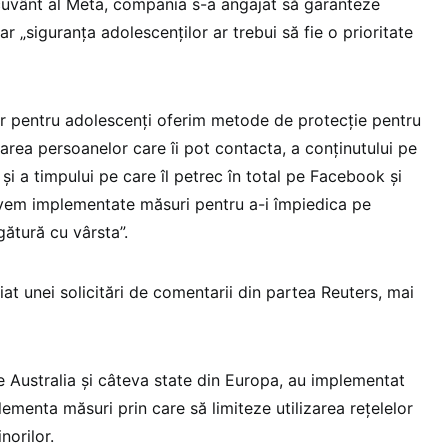
 cuvânt al Meta, compania s-a angajat să garanteze
iar „siguranța adolescenților ar trebui să fie o prioritate
lor pentru adolescenți oferim metode de protecție pentru
tarea persoanelor care îi pot contacta, a conținutului pe
și a timpului pe care îl petrec în total pe Facebook și
vem implementate măsuri pentru a-i împiedica pe
gătură cu vârsta”.
at unei solicitări de comentarii din partea Reuters, mai
re Australia și câteva state din Europa, au implementat
ementa măsuri prin care să limiteze utilizarea rețelelor
norilor.