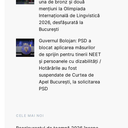
una de bronz și două
mențiuni la Olimpiada
Internațională de Lingvistică
2026, desfășurată la
București
Guvernul Bolojan: PSD a
blocat aplicarea măsurilor
de sprijin pentru tinerii NEET
și persoanele cu dizabilități /
Hotărârile au fost
suspendate de Curtea de
Apel București, la solicitarea
PSD
CELE MAI NOI