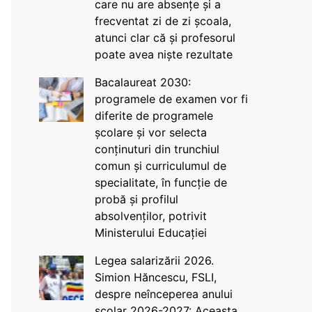
care nu are absențe și a
frecventat zi de zi școala,
atunci clar că și profesorul
poate avea niște rezultate
Bacalaureat 2030:
programele de examen vor fi
diferite de programele
școlare și vor selecta
conținuturi din trunchiul
comun și curriculumul de
specialitate, în funcție de
probă și profilul
absolvenților, potrivit
Ministerului Educației
Legea salarizării 2026.
Simion Hăncescu, FSLI,
despre neînceperea anului
școlar 2026-2027: Aceasta