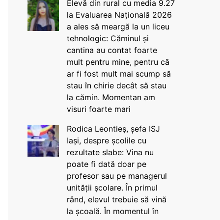
Elevă din rural cu media 9.27
la Evaluarea Națională 2026
a ales să meargă la un liceu
tehnologic: Căminul și
cantina au contat foarte
mult pentru mine, pentru că
ar fi fost mult mai scump să
stau în chirie decât să stau
la cămin. Momentan am
visuri foarte mari
Rodica Leontieș, șefa ISJ
Iași, despre școlile cu
rezultate slabe: Vina nu
poate fi dată doar pe
profesor sau pe managerul
unității școlare. În primul
rând, elevul trebuie să vină
la școală. În momentul în