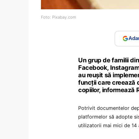
Foto: Pixabay.com
Adau
Un grup de familii din
Facebook, Instagram 
au reușit să implement
funcții care creează
copiilor, informează 
Potrivit documentelor depu
platformelor să adopte si
utilizatorii mai mici de 14