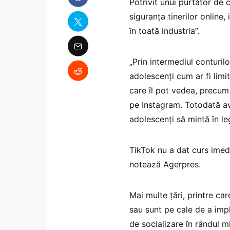
Potrivit unui purtător de
siguranța tinerilor online, 
în toată industria”.
„Prin intermediul conturi
adolescenți cum ar fi limi
care îl pot vedea, precum 
pe Instagram. Totodată a
adolescenți să mintă în le
TikTok nu a dat curs imedi
notează Agerpres.
Mai multe țări, printre ca
sau sunt pe cale de a impl
de socializare în rândul mi