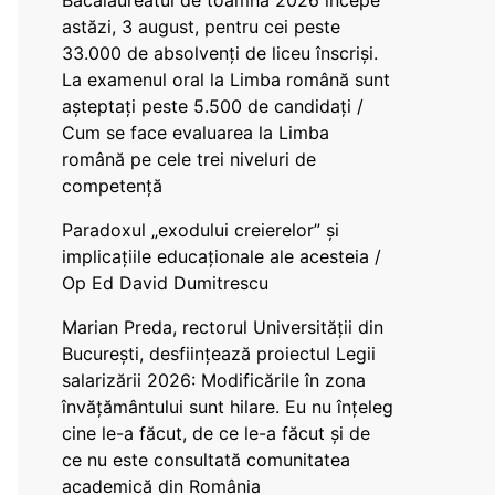
Bacalaureatul de toamnă 2026 începe
astăzi, 3 august, pentru cei peste
33.000 de absolvenți de liceu înscriși.
La examenul oral la Limba română sunt
așteptați peste 5.500 de candidați /
Cum se face evaluarea la Limba
română pe cele trei niveluri de
competență
Paradoxul „exodului creierelor” și
implicațiile educaționale ale acesteia /
Op Ed David Dumitrescu
Marian Preda, rectorul Universității din
București, desființează proiectul Legii
salarizării 2026: Modificările în zona
învățământului sunt hilare. Eu nu înțeleg
cine le-a făcut, de ce le-a făcut și de
ce nu este consultată comunitatea
academică din România