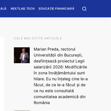
OALĂ
NEXTLAB.TECH
EDUCAȚIE FINANCIARĂ
CELE MAI CITITE ARTICOLE
Marian Preda, rectorul
Universității din București,
desființează proiectul Legii
salarizării 2026: Modificările
în zona învățământului sunt
hilare. Eu nu înțeleg cine le-a
făcut, de ce le-a făcut și de
ce nu este consultată
comunitatea academică din
România