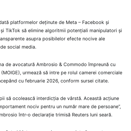
odată platformelor deținute de Meta – Facebook și
i TikTok să elimine algoritmii potențiali manipulatori și
transparente asupra posibilelor efecte nocive ale
de social media.
firma de avocatură Ambrosio & Commodo împreună cu
ni (MOIGE), urmează să intre pe rolul camerei comerciale
începând cu februarie 2026, conform sursei citate.
ii să ocolească interdicția de vârstă. Această acțiune
mportament nociv pentru un număr mare de persoane”,
rosio într-o declarație trimisă Reuters luni seară.