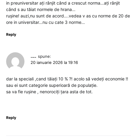
in preuniversitar ați rânjit când a crescut norma…ați rânjit
când s au tăiat normele de hrana…
rușine! auzi,nu sunt de acord….vedea v as cu norme de 20 de
ore in universitar…nu cu cate 3 norme…
Reply
....
spune:
20 ianuarie 2026 la 19:16
dar la speciali ,cand tăiați 10 % ?! acolo să vedeți economie !!
sau ei sunt categorie superioară de populație.
sa va fie rușine , nenorociți țara asta de tot.
Reply