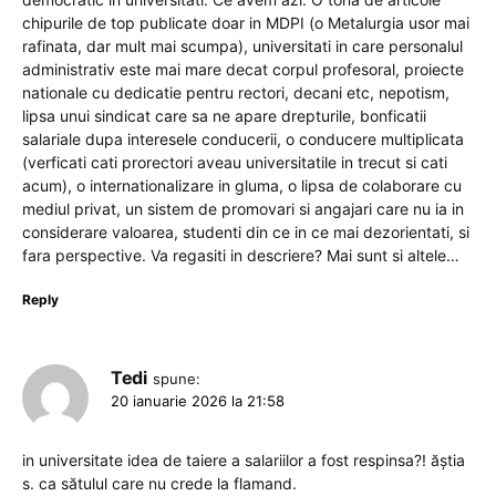
chipurile de top publicate doar in MDPI (o Metalurgia usor mai
rafinata, dar mult mai scumpa), universitati in care personalul
administrativ este mai mare decat corpul profesoral, proiecte
nationale cu dedicatie pentru rectori, decani etc, nepotism,
lipsa unui sindicat care sa ne apare drepturile, bonficatii
salariale dupa interesele conducerii, o conducere multiplicata
(verficati cati prorectori aveau universitatile in trecut si cati
acum), o internationalizare in gluma, o lipsa de colaborare cu
mediul privat, un sistem de promovari si angajari care nu ia in
considerare valoarea, studenti din ce in ce mai dezorientati, si
fara perspective. Va regasiti in descriere? Mai sunt si altele…
Reply
Tedi
spune:
20 ianuarie 2026 la 21:58
in universitate idea de taiere a salariilor a fost respinsa?! ăștia
s. ca sătulul care nu crede la flamand.