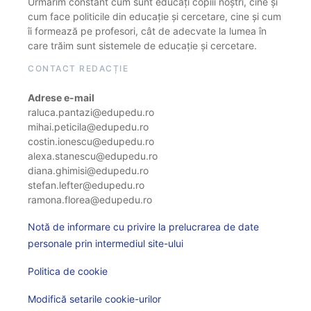
Urmărim constant cum sunt educați copiii noștri, cine și
cum face politicile din educație și cercetare, cine și cum
îi formează pe profesori, cât de adecvate la lumea în
care trăim sunt sistemele de educație și cercetare.
CONTACT REDACȚIE
Adrese e-mail
raluca.pantazi@edupedu.ro
mihai.peticila@edupedu.ro
costin.ionescu@edupedu.ro
alexa.stanescu@edupedu.ro
diana.ghimisi@edupedu.ro
stefan.lefter@edupedu.ro
ramona.florea@edupedu.ro
Notă de informare cu privire la prelucrarea de date
personale prin intermediul site-ului
Politica de cookie
Modifică setarile cookie-urilor