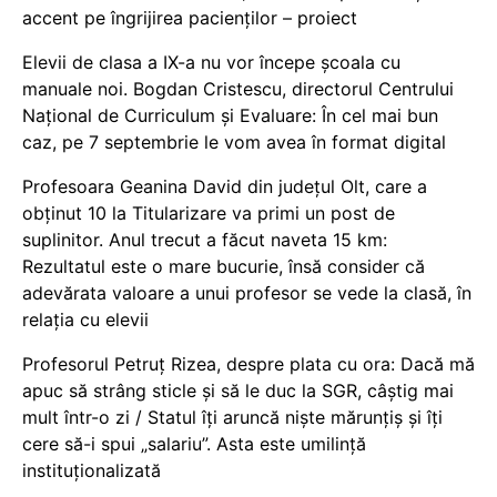
accent pe îngrijirea pacienților – proiect
Elevii de clasa a IX-a nu vor începe școala cu
manuale noi. Bogdan Cristescu, directorul Centrului
Național de Curriculum și Evaluare: În cel mai bun
caz, pe 7 septembrie le vom avea în format digital
Profesoara Geanina David din județul Olt, care a
obținut 10 la Titularizare va primi un post de
suplinitor. Anul trecut a făcut naveta 15 km:
Rezultatul este o mare bucurie, însă consider că
adevărata valoare a unui profesor se vede la clasă, în
relația cu elevii
Profesorul Petruț Rizea, despre plata cu ora: Dacă mă
apuc să strâng sticle și să le duc la SGR, câștig mai
mult într-o zi / Statul îți aruncă niște mărunțiș și îți
cere să-i spui „salariu”. Asta este umilință
instituționalizată