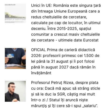
Unici în UE: România este singura țară
din întreaga Uniune Europeană care a
redus cheltuielile de cercetare,
calculate pe cap de locuitor, în ultimul
deceniu. Între 2015-2025, spațiul
comunitar a crescut masiv cheltuielile
de cercetare - ultimele date Eurostat
OFICIAL Prima de carieră didactică
2026: profesorii primesc cei 1.500 de
lei până la 31 august și îi pot folosi
până în august 2027 dacă rămân în
învățământ
Profesorul Petruț Rizea, despre plata
cu ora: Dacă mă apuc să strâng sticle
și să le duc la SGR, câștig mai mult
într-o zi / Statul îți aruncă niște
mărunțiș și îți cere să-i spui „salariu”.