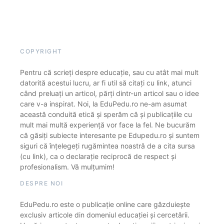
COPYRIGHT
Pentru că scrieți despre educație, sau cu atât mai mult
datorită acestui lucru, ar fi util să citați cu link, atunci
când preluați un articol, părți dintr-un articol sau o idee
care v-a inspirat. Noi, la EduPedu.ro ne-am asumat
această conduită etică și sperăm că și publicațiile cu
mult mai multă experiență vor face la fel. Ne bucurăm
că găsiți subiecte interesante pe Edupedu.ro și suntem
siguri că înțelegeți rugămintea noastră de a cita sursa
(cu link), ca o declarație reciprocă de respect și
profesionalism. Vă mulțumim!
DESPRE NOI
EduPedu.ro este o publicație online care găzduiește
exclusiv articole din domeniul educației și cercetării.