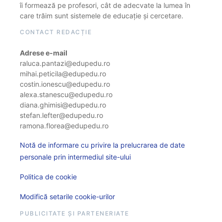
îi formează pe profesori, cât de adecvate la lumea în
care trăim sunt sistemele de educație și cercetare.
CONTACT REDACȚIE
Adrese e-mail
raluca.pantazi@edupedu.ro
mihai.peticila@edupedu.ro
costin.ionescu@edupedu.ro
alexa.stanescu@edupedu.ro
diana.ghimisi@edupedu.ro
stefan.lefter@edupedu.ro
ramona.florea@edupedu.ro
Notă de informare cu privire la prelucrarea de date
personale prin intermediul site-ului
Politica de cookie
Modifică setarile cookie-urilor
PUBLICITATE ȘI PARTENERIATE