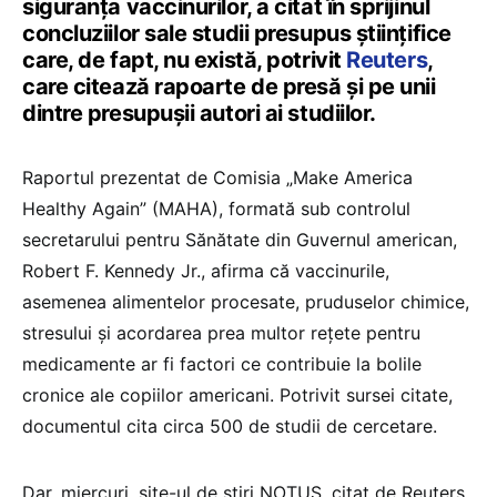
siguranța vaccinurilor, a citat în sprijinul
concluziilor sale studii presupus științifice
care, de fapt, nu există, potrivit
Reuters
,
care citează rapoarte de presă și pe unii
dintre presupușii autori ai studiilor.
Raportul prezentat de Comisia „Make America
Healthy Again” (MAHA), formată sub controlul
secretarului pentru Sănătate din Guvernul american,
Robert F. Kennedy Jr., afirma că vaccinurile,
asemenea alimentelor procesate, pruduselor chimice,
stresului și acordarea prea multor rețete pentru
medicamente ar fi factori ce contribuie la bolile
cronice ale copiilor americani. Potrivit sursei citate,
documentul cita circa 500 de studii de cercetare.
Dar, miercuri, site-ul de știri NOTUS, citat de Reuters,