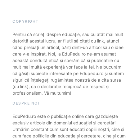
COPYRIGHT
Pentru că scrieți despre educație, sau cu atât mai mult
datorită acestui lucru, ar fi util să citați cu link, atunci
când preluați un articol, părți dintr-un articol sau o idee
care v-a inspirat. Noi, la EduPedu.ro ne-am asumat
această conduită etică și sperăm că și publicațiile cu
mult mai multă experiență vor face la fel. Ne bucurăm
că găsiți subiecte interesante pe Edupedu.ro și suntem
siguri că înțelegeți rugămintea noastră de a cita sursa
(cu link), ca o declarație reciprocă de respect și
profesionalism. Vă mulțumim!
DESPRE NOI
EduPedu.ro este o publicație online care găzduiește
exclusiv articole din domeniul educației și cercetării.
Urmărim constant cum sunt educați copiii noștri, cine și
cum face politicile din educație și cercetare, cine și cum