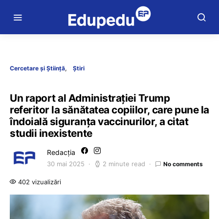
Cercetare și Știință
Știri
Un raport al Administrației Trump
referitor la sănătatea copiilor, care pune la
îndoială siguranța vaccinurilor, a citat
studii inexistente
Redacția
30 mai 2025
2 minute read
No comments
402 vizualizări