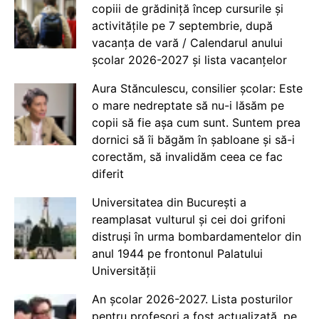
copiii de grădiniță încep cursurile și
activitățile pe 7 septembrie, după
vacanța de vară / Calendarul anului
școlar 2026-2027 și lista vacanțelor
Aura Stănculescu, consilier școlar: Este
o mare nedreptate să nu-i lăsăm pe
copii să fie așa cum sunt. Suntem prea
dornici să îi băgăm în șabloane și să-i
corectăm, să invalidăm ceea ce fac
diferit
Universitatea din București a
reamplasat vulturul și cei doi grifoni
distruși în urma bombardamentelor din
anul 1944 pe frontonul Palatului
Universității
An școlar 2026-2027. Lista posturilor
pentru profesori a fost actualizată, pe