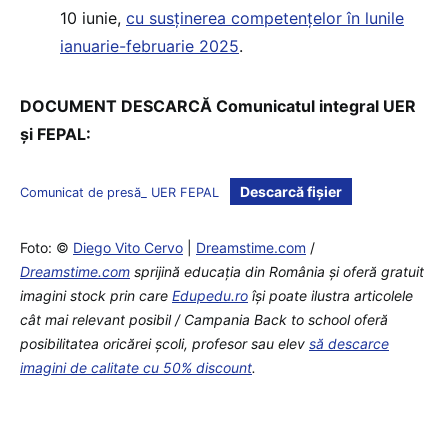
10 iunie,
cu susținerea competențelor în lunile
ianuarie-februarie 2025
.
DOCUMENT DESCARCĂ Comunicatul integral UER
și FEPAL:
Descarcă fișier
Comunicat de presă_ UER FEPAL
Foto: ©
Diego Vito Cervo
|
Dreamstime.com
/
Dreamstime.com
sprijină educaţia din România şi oferă gratuit
imagini stock prin care
Edupedu.ro
îşi poate ilustra articolele
cât mai relevant posibil / Campania Back to school oferă
posibilitatea oricărei școli, profesor sau elev
să descarce
imagini de calitate cu 50% discount
.