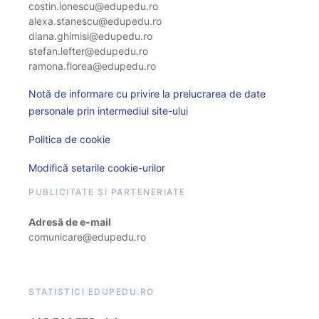
costin.ionescu@edupedu.ro
alexa.stanescu@edupedu.ro
diana.ghimisi@edupedu.ro
stefan.lefter@edupedu.ro
ramona.florea@edupedu.ro
Notă de informare cu privire la prelucrarea de date
personale prin intermediul site-ului
Politica de cookie
Modifică setarile cookie-urilor
PUBLICITATE ȘI PARTENERIATE
Adresă de e-mail
comunicare@edupedu.ro
STATISTICI EDUPEDU.RO