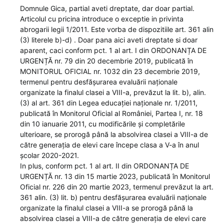
Domnule Gica, partial aveti dreptate, dar doar partial.
Articolul cu pricina introduce o exceptie in privinta
abrogarii legii 1/2011. Este vorba de dispozitiile art. 361 alin
(3) literele b)-d) . Doar pana aici aveti dreptate si doar
aparent, caci conform pct. 1 al art. I din ORDONANȚA DE
URGENȚĂ nr. 79 din 20 decembrie 2019, publicată în
MONITORUL OFICIAL nr. 1032 din 23 decembrie 2019,
termenul pentru desfășurarea evaluării naționale
organizate la finalul clasei a VIII-a, prevăzut la lit. b), alin.
(3) al art. 361 din Legea educației naționale nr. 1/2011,
publicată în Monitorul Oficial al României, Partea I, nr. 18
din 10 ianuarie 2011, cu modificările și completările
ulterioare, se prorogă până la absolvirea clasei a VIII-a de
către generația de elevi care începe clasa a V-a în anul
școlar 2020-2021.
In plus, conform pct. 1 al art. II din ORDONANȚA DE
URGENȚĂ nr. 13 din 15 martie 2023, publicată în Monitorul
Oficial nr. 226 din 20 martie 2023, termenul prevăzut la art.
361 alin. (3) lit. b) pentru desfășurarea evaluării naționale
organizate la finalul clasei a VIII-a se prorogă până la
absolvirea clasei a VIII-a de către generația de elevi care