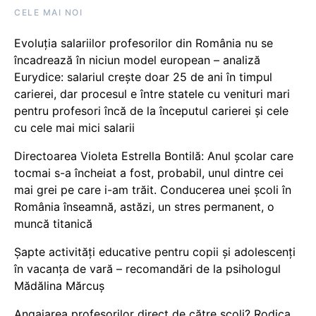
CELE MAI NOI
Evoluția salariilor profesorilor din România nu se
încadrează în niciun model european – analiză
Eurydice: salariul crește doar 25 de ani în timpul
carierei, dar procesul e între statele cu venituri mari
pentru profesori încă de la începutul carierei și cele
cu cele mai mici salarii
Directoarea Violeta Estrella Bontilă: Anul școlar care
tocmai s-a încheiat a fost, probabil, unul dintre cei
mai grei pe care i-am trăit. Conducerea unei școli în
România înseamnă, astăzi, un stres permanent, o
muncă titanică
Șapte activități educative pentru copii și adolescenți
în vacanța de vară – recomandări de la psihologul
Mădălina Mărcuș
Angajarea profesorilor direct de către școli? Rodica