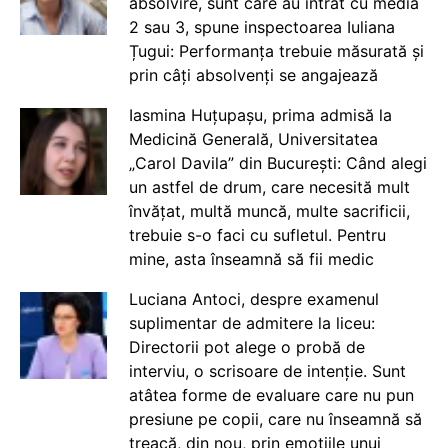
absolvire, sunt care au intrat cu media
2 sau 3, spune inspectoarea Iuliana
Țugui: Performanța trebuie măsurată și
prin câți absolvenți se angajează
Iasmina Huțupașu, prima admisă la
Medicină Generală, Universitatea
„Carol Davila” din București: Când alegi
un astfel de drum, care necesită mult
învățat, multă muncă, multe sacrificii,
trebuie s-o faci cu sufletul. Pentru
mine, asta înseamnă să fii medic
Luciana Antoci, despre examenul
suplimentar de admitere la liceu:
Directorii pot alege o probă de
interviu, o scrisoare de intenție. Sunt
atâtea forme de evaluare care nu pun
presiune pe copii, care nu înseamnă să
treacă, din nou, prin emoțiile unui