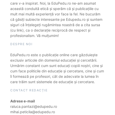
care v-a inspirat. Noi, la EduPedu.ro ne-am asumat
această conduită etică și sperăm că și publicațiile cu
mult mai multă experiență vor face la fel. Ne bucurăm
că găsiți subiecte interesante pe Edupedu.ro și suntem
siguri că înțelegeți rugămintea noastră de a cita sursa
(cu link), ca o declarație reciprocă de respect și
profesionalism. Vă mulțumim!
DESPRE NOI
EduPedu.ro este o publicație online care găzduiește
exclusiv articole din domeniul educației și cercetării.
Urmărim constant cum sunt educați copiii noștri, cine și
cum face politicile din educație și cercetare, cine și cum
îi formează pe profesori, cât de adecvate la lumea în
care trăim sunt sistemele de educație și cercetare.
CONTACT REDACȚIE
Adrese e-mail
raluca.pantazi@edupedu.ro
mihai.peticila@edupedu.ro