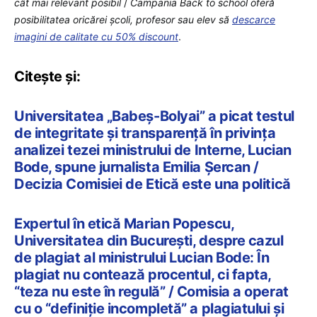
cât mai relevant posibil
/
Campania Back to school oferă
posibilitatea oricărei școli, profesor sau elev să
descarce
imagini de calitate cu 50% discount
.
Citește și:
Universitatea „Babeș-Bolyai” a picat testul
de integritate și transparență în privința
analizei tezei ministrului de Interne, Lucian
Bode, spune jurnalista Emilia Șercan /
Decizia Comisiei de Etică este una politică
Expertul în etică Marian Popescu,
Universitatea din București, despre cazul
de plagiat al ministrului Lucian Bode: În
plagiat nu contează procentul, ci fapta,
“teza nu este în regulă” / Comisia a operat
cu o “definiție incompletă” a plagiatului și