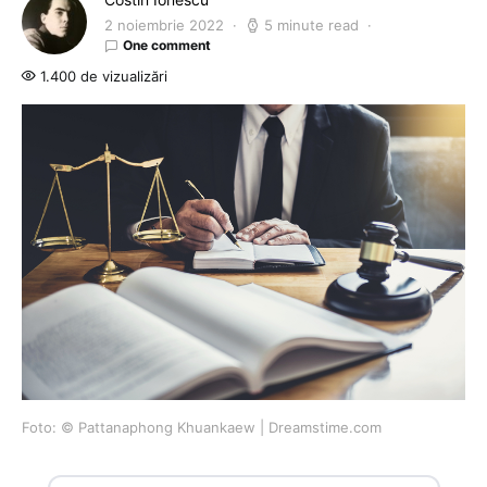
2 noiembrie 2022
5 minute read
One comment
1.400 de vizualizări
Foto: © Pattanaphong Khuankaew | Dreamstime.com