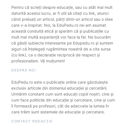
Pentru că scrieți despre educație, sau cu atât mai mult
datorită acestui lucru, ar fi util să citați cu link, atunci
când preluați un articol, părți dintr-un articol sau o idee
care v-a inspirat. Noi, la EduPedu.ro ne-am asumat
această conduită etică și sperăm că și publicațiile cu
mult mai multă experiență vor face la fel. Ne bucurăm
că găsiți subiecte interesante pe Edupedu.ro și suntem
siguri că înțelegeți rugămintea noastră de a cita sursa
(cu link), ca o declarație reciprocă de respect și
profesionalism. Vă mulțumim!
DESPRE NOI
EduPedu.ro este o publicație online care găzduiește
exclusiv articole din domeniul educației și cercetării.
Urmărim constant cum sunt educați copiii noștri, cine și
cum face politicile din educație și cercetare, cine și cum
îi formează pe profesori, cât de adecvate la lumea în
care trăim sunt sistemele de educație și cercetare.
CONTACT REDACȚIE