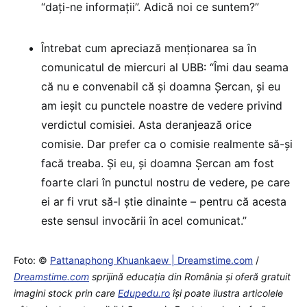
“dați-ne informații”. Adică noi ce suntem?”
Întrebat cum apreciază menționarea sa în
comunicatul de miercuri al UBB: “Îmi dau seama
că nu e convenabil că și doamna Șercan, și eu
am ieșit cu punctele noastre de vedere privind
verdictul comisiei. Asta deranjează orice
comisie. Dar prefer ca o comisie realmente să-și
facă treaba. Și eu, și doamna Șercan am fost
foarte clari în punctul nostru de vedere, pe care
ei ar fi vrut să-l știe dinainte – pentru că acesta
este sensul invocării în acel comunicat.”
Foto: ©
Pattanaphong Khuankaew | Dreamstime.com
/
Dreamstime.com
sprijină educaţia din România şi oferă gratuit
imagini stock prin care
Edupedu.ro
îşi poate ilustra articolele