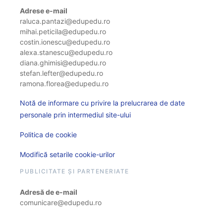
Adrese e-mail
raluca.pantazi@edupedu.ro
mihai.peticila@edupedu.ro
costin.ionescu@edupedu.ro
alexa.stanescu@edupedu.ro
diana.ghimisi@edupedu.ro
stefan.lefter@edupedu.ro
ramona.florea@edupedu.ro
Notă de informare cu privire la prelucrarea de date
personale prin intermediul site-ului
Politica de cookie
Modifică setarile cookie-urilor
PUBLICITATE ȘI PARTENERIATE
Adresă de e-mail
comunicare@edupedu.ro