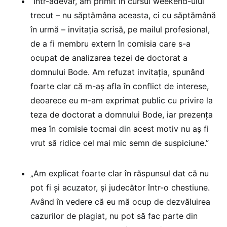
“Într-adevăr, am primit în cursul weekend-ului
trecut – nu săptămâna aceasta, ci cu săptămână
în urmă – invitația scrisă, pe mailul profesional,
de a fi membru extern în comisia care s-a
ocupat de analizarea tezei de doctorat a
domnului Bode. Am refuzat invitația, spunând
foarte clar că m-aș afla în conflict de interese,
deoarece eu m-am exprimat public cu privire la
teza de doctorat a domnului Bode, iar prezența
mea în comisie tocmai din acest motiv nu aș fi
vrut să ridice cel mai mic semn de suspiciune.”
„Am explicat foarte clar în răspunsul dat că nu
pot fi și acuzator, și judecător într-o chestiune.
Având în vedere că eu mă ocup de dezvăluirea
cazurilor de plagiat, nu pot să fac parte din