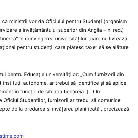
 că miniștrii vor da Oficiului pentru Studenți (organism
vizare a învățământului superior din Anglia – n. red.)
ținerea” în convingerea universităților „care nu livrează
ațional pentru studenții care plătesc taxe” să se alăture
l pentru Educație universităților: „Cum furnizorii din
instituții autonome, ar trebui să identifice și să aplice
mânt în funcție de situația fiecăreia. (…) În
 Oficiul Studenților, furnizorii ar trebui să comunice
tepte de la predarea și învățarea planificată”, precizează
mstime.com