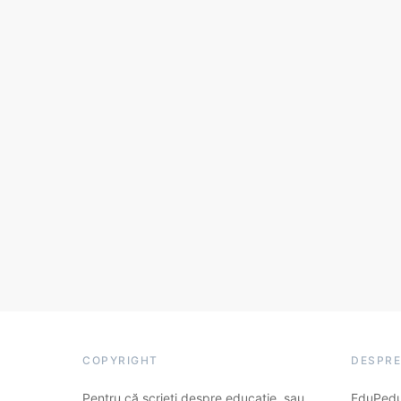
COPYRIGHT
DESPRE
Pentru că scrieți despre educație, sau
EduPedu.