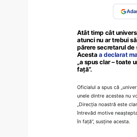
Adau
Atât timp cât univers
atunci nu ar trebui să
părere secretarul de 
Acesta
a declarat m
„a spus clar – toate u
față”.
Oficialul a spus că „unive
unele dintre acestea nu vor
„Direcția noastră este cla
întrevăd motive neașteptate
în față”, susține acesta.