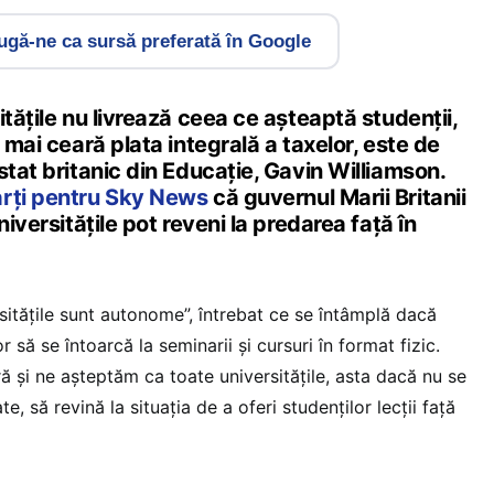
gă-ne ca sursă preferată în Google
itățile nu livrează ceea ce așteaptă studenții,
 mai ceară plata integrală a taxelor, este de
stat britanic din Educație, Gavin Williamson.
arți pentru Sky News
că guvernul Marii Britanii
niversitățile pot reveni la predarea față în
rsitățile sunt autonome”, întrebat ce se întâmplă dacă
 să se întoarcă la seminarii și cursuri în format fizic.
ră și ne așteptăm ca toate universitățile, asta dacă nu se
, să revină la situația de a oferi studenților lecții față