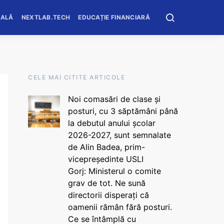
OALĂ
NEXTLAB.TECH
EDUCAȚIE FINANCIARĂ
CELE MAI CITITE ARTICOLE
Noi comasări de clase și
posturi, cu 3 săptămâni până
la debutul anului școlar
2026-2027, sunt semnalate
de Alin Badea, prim-
vicepreședinte USLI
Gorj: Ministerul o comite
grav de tot. Ne sună
directorii disperați că
oamenii rămân fără posturi.
Ce se întâmplă cu