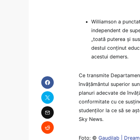
Williamson a punctat
independent de super
„toată puterea și sus
destul conținut educ
acestui demers.
Ce transmite Departamentu
învățământul superior sunt 
planuri adecvate de învăță
conformitate cu ce susține
studenților la ce să se aș
Sky News.
Foto: ©
Gaudilab | Drea