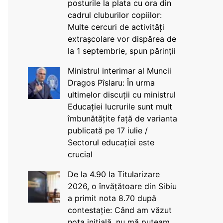
posturile la plata cu ora din
cadrul cluburilor copiilor:
Multe cercuri de activități
extrașcolare vor dispărea de
la 1 septembrie, spun părinții
Ministrul interimar al Muncii
Dragos Pîslaru: În urma
ultimelor discuții cu ministrul
Educației lucrurile sunt mult
îmbunătățite față de varianta
publicată pe 17 iulie /
Sectorul educației este
crucial
De la 4.90 la Titularizare
2026, o învățătoare din Sibiu
a primit nota 8.70 după
contestație: Când am văzut
nota inițială, nu mă puteam