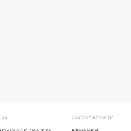
 NOI
CONTACT REDACȚIE
ro este o publicație online
Adrese e-mail