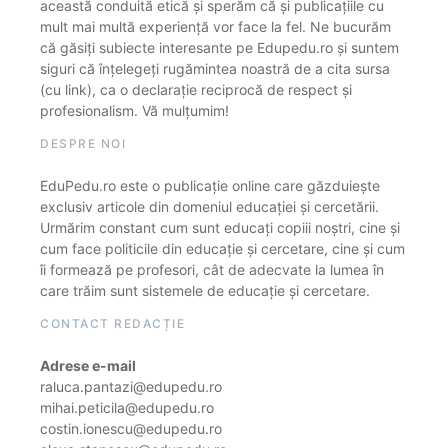
această conduită etică și sperăm că și publicațiile cu
mult mai multă experiență vor face la fel. Ne bucurăm
că găsiți subiecte interesante pe Edupedu.ro și suntem
siguri că înțelegeți rugămintea noastră de a cita sursa
(cu link), ca o declarație reciprocă de respect și
profesionalism. Vă mulțumim!
DESPRE NOI
EduPedu.ro este o publicație online care găzduiește
exclusiv articole din domeniul educației și cercetării.
Urmărim constant cum sunt educați copiii noștri, cine și
cum face politicile din educație și cercetare, cine și cum
îi formează pe profesori, cât de adecvate la lumea în
care trăim sunt sistemele de educație și cercetare.
CONTACT REDACȚIE
Adrese e-mail
raluca.pantazi@edupedu.ro
mihai.peticila@edupedu.ro
costin.ionescu@edupedu.ro