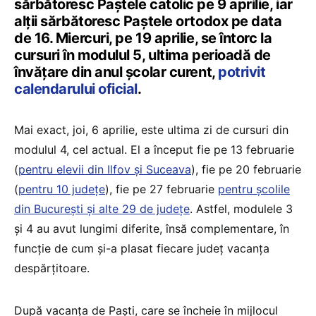
sărbătoresc Paștele catolic pe 9 aprilie, iar
alții sărbătoresc Paștele ortodox pe data
de 16. Miercuri, pe 19 aprilie, se întorc la
cursuri în modulul 5, ultima perioadă de
învățare din anul școlar curent,
potrivit
calendarului oficial
.
Mai exact, joi, 6 aprilie, este ultima zi de cursuri din
modulul 4, cel actual. El a început fie pe 13 februarie
(
pentru elevii din Ilfov și Suceava
), fie pe 20 februarie
(
pentru 10 județe
), fie pe 27 februarie
pentru școlile
din București și alte 29 de județe
. Astfel, modulele 3
și 4 au avut lungimi diferite, însă complementare, în
funcție de cum și-a plasat fiecare județ vacanța
despărțitoare.
După vacanța de Paști, care se încheie în mijlocul