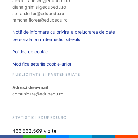
alexa.stanescu@edupedu.ro
diana.ghimisi@edupedu.ro
stefan.lefter@edupedu.ro
ramona.florea@edupedu.ro
Notă de informare cu privire la prelucrarea de date
personale prin intermediul site-ului
Politica de cookie
Modifică setarile cookie-urilor
PUBLICITATE ȘI PARTENERIATE
Adresă de e-mail
comunicare@edupedu.ro
STATISTICI EDUPEDU.RO
466.562.569 vizite