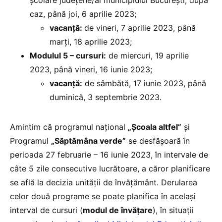
școlare județene/al municipiului București, după
caz, până joi, 6 aprilie 2023;
vacanță:
de vineri, 7 aprilie 2023, până
marți, 18 aprilie 2023;
Modulul 5 – cursuri:
de miercuri, 19 aprilie
2023, până vineri, 16 iunie 2023;
vacanță:
de sâmbătă, 17 iunie 2023, până
duminică, 3 septembrie 2023.
Amintim că programul național
„Școala altfel”
și
Programul
„Săptămâna verde”
se desfășoară în
perioada 27 februarie – 16 iunie 2023, în intervale de
câte 5 zile consecutive lucrătoare, a căror planificare
se află la decizia unității de învățământ. Derularea
celor două programe se poate planifica în același
interval de cursuri (
modul de învățare
), în situații