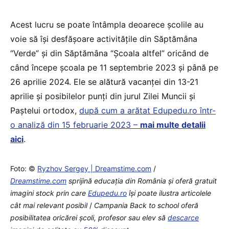
Acest lucru se poate întâmpla deoarece școlile au
voie să își desfășoare activitățile din Săptămâna
“Verde” și din Săptămâna “Școala altfel” oricând de
când începe școala pe 11 septembrie 2023 și până pe
26 aprilie 2024. Ele se alătură vacanței din 13-21
aprilie și posibilelor punți din jurul Zilei Muncii și
Paștelui ortodox,
după cum a arătat Edupedu.ro într-
o analiză din 15 februarie 2023 –
mai multe detalii
aici
.
Foto: ©
Ryzhov Sergey | Dreamstime.com
/
Dreamstime.com
sprijină educaţia din România şi oferă gratuit
imagini stock prin care
Edupedu.ro
îşi poate ilustra articolele
cât mai relevant posibil
/
Campania Back to school oferă
posibilitatea oricărei școli, profesor sau elev să
descarce