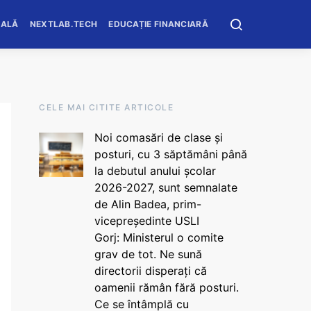
OALĂ
NEXTLAB.TECH
EDUCAȚIE FINANCIARĂ
CELE MAI CITITE ARTICOLE
Noi comasări de clase și
posturi, cu 3 săptămâni până
la debutul anului școlar
2026-2027, sunt semnalate
de Alin Badea, prim-
vicepreședinte USLI
Gorj: Ministerul o comite
grav de tot. Ne sună
directorii disperați că
oamenii rămân fără posturi.
Ce se întâmplă cu