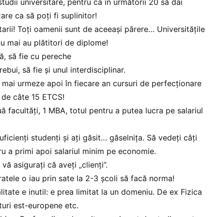
tudii universitare, pentru ca în următorii 20 să dai
are ca să poți fi suplinitor!
arii! Toți oamenii sunt de aceeași părere… Universitățile
nu mai au plătitori de diplome!
ă, să fie cu pereche
ebui, să fie și unul interdisciplinar.
a mai urmeze apoi în fiecare an cursuri de perfecționare
e de câte 15 ETCS!
 facultăți, 1 MBA, totul pentru a putea lucra pe salariul
uficienți studenți și ați găsit… găselnița. Să vedeți câți
ru a primi apoi salariul minim pe economie.
vă asigurați că aveți „clienți”.
tele o iau prin sate la 2-3 școli să facă norma!
itate e inutil: e prea limitat la un domeniu. De ex Fizica
aturi est-europene etc.