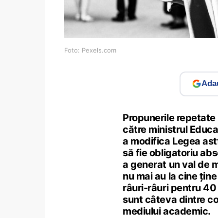
Foto: Pexels.com
Adau
Propunerile repetate 
către ministrul Educ
a modifica Legea astfe
să fie obligatoriu ab
a generat un val de me
nu mai au la cine ține
râuri-râuri pentru 40
sunt câteva dintre c
mediului academic.