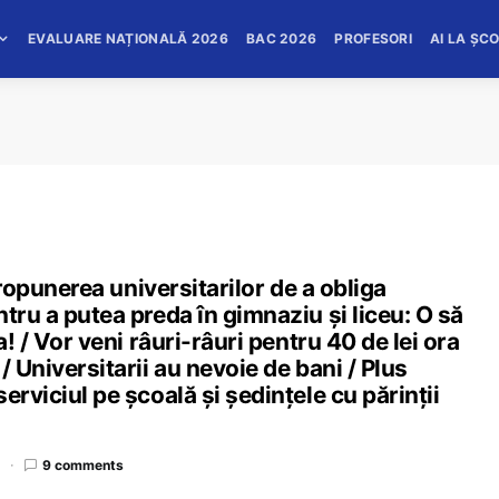
EVALUARE NAȚIONALĂ 2026
BAC 2026
PROFESORI
AI LA ȘC
 propunerea universitarilor de a obliga
tru a putea preda în gimnaziu și liceu: O să
a! / Vor veni râuri-râuri pentru 40 de lei ora
/ Universitarii au nevoie de bani / Plus
erviciul pe școală și ședințele cu părinții
d
9 comments