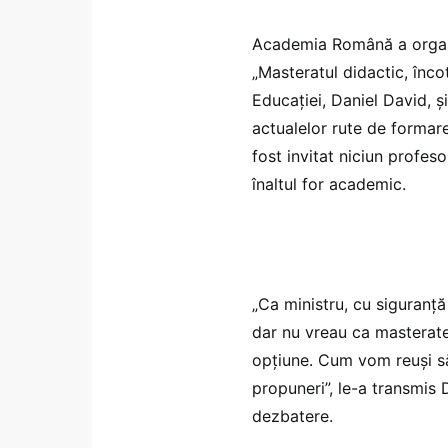
Academia Română a organi
„Masteratul didactic, încot
Educației, Daniel David, ș
actualelor rute de formare
fost invitat niciun profeso
înaltul for academic.
„Ca ministru, cu siguranț
dar nu vreau ca masteratel
opțiune. Cum vom reuși să 
propuneri”, le-a transmis 
dezbatere.