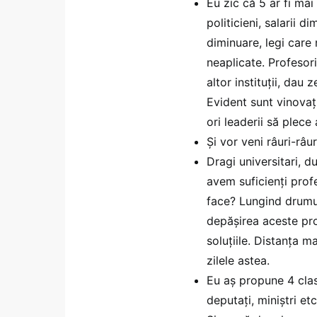
Eu zic că 5 ar fi ma
politicieni, salarii 
diminuare, legi care 
neaplicate. Profesori
altor instituții, dau 
Evident sunt vinovați
ori leaderii să plece
Și vor veni râuri-râu
Dragi universitari, 
avem suficienți prof
face? Lungind drumul 
depășirea aceste pro
soluțiile. Distanța m
zilele astea.
Eu aș propune 4 clas
deputați, miniștri et