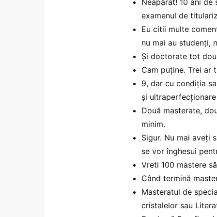
Neapărat! 10 ani de s
examenul de titulariz
Eu citii multe coment
nu mai au studenți, 
Și doctorate tot dou
Cam puține. Trei ar tr
9, dar cu condiția s
și ultraperfecționar
Două masterate, două
minim.
Sigur. Nu mai aveți s
se vor înghesui pent
Vreti 100 mastere să 
Când termină mastera
Masteratul de special
cristalelor sau Liter