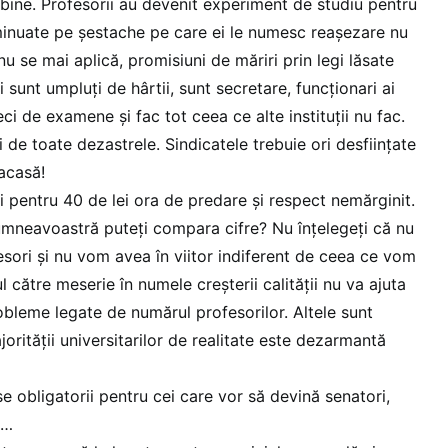
i bine. Profesorii au devenit experiment de studiu pentru
diminuate pe șestache pe care ei le numesc reașezare nu
nu se mai aplică, promisiuni de măriri prin legi lăsate
i sunt umpluți de hârtii, sunt secretare, funcționari ai
zeci de examene și fac tot ceea ce alte instituții nu fac.
 de toate dezastrele. Sindicatele trebuie ori desființate
 acasă!
ri pentru 40 de lei ora de predare și respect nemărginit.
dumneavoastră puteți compara cifre? Nu înțelegeți că nu
esori și nu vom avea în viitor indiferent de ceea ce vom
către meserie în numele creșterii calității nu va ajuta
bleme legate de numărul profesorilor. Altele sunt
ajorității universitarilor de realitate este dezarmantă
e obligatorii pentru cei care vor să devină senatori,
c…