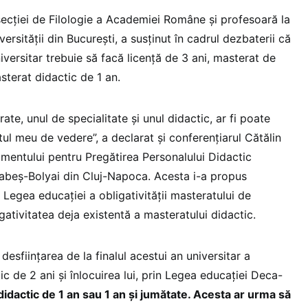
secției de Filologie a Academiei Române și profesoară la
ersității din București, a susținut în cadrul dezbaterii că
niversitar trebuie să facă licență de 3 ani, masterat de
asterat didactic de 1 an.
te, unul de specialitate și unul didactic, ar fi poate
ul meu de vedere”, a declarat și conferențiarul Cătălin
amentului pentru Pregătirea Personalului Didactic
abeș-Bolyai din Cluj-Napoca. Acesta i-a propus
n Legea educației a obligativității masteratului de
igativitatea deja existentă a masteratului didactic.
desființarea de la finalul acestui an universitar a
ic de 2 ani și înlocuirea lui, prin Legea educației Deca-
idactic de 1 an sau 1 an și jumătate. Acesta ar urma să