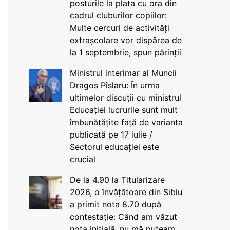
posturile la plata cu ora din
cadrul cluburilor copiilor:
Multe cercuri de activități
extrașcolare vor dispărea de
la 1 septembrie, spun părinții
Ministrul interimar al Muncii
Dragos Pîslaru: În urma
ultimelor discuții cu ministrul
Educației lucrurile sunt mult
îmbunătățite față de varianta
publicată pe 17 iulie /
Sectorul educației este
crucial
De la 4.90 la Titularizare
2026, o învățătoare din Sibiu
a primit nota 8.70 după
contestație: Când am văzut
nota inițială, nu mă puteam