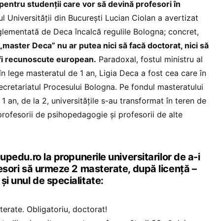
 pentru studenții care vor să devină profesori în
l Universității din București Lucian Ciolan a avertizat
glementată de Deca încalcă regulile Bologna; concret,
„master Deca” nu ar putea nici să facă doctorat, nici să
 fi recunoscute european.
Paradoxal, fostul ministru al
în lege masteratul de 1 an, Ligia Deca a fost cea care în
retariatul Procesului Bologna. Pe fondul masteratului
 1 an, de la 2, universitățile s-au transformat în teren de
profesorii de psihopedagogie și profesorii de alte
Edupedu.ro la propunerile universitarilor de a-i
ofesori să urmeze 2 masterate, după licență –
și unul de specialitate:
erate. Obligatoriu, doctorat!