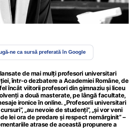
gă-ne ca sursă preferată în Google
lansate de mai mulți profesori universitari
ației, într-o dezbatere a Academiei Române, de
l încât viitorii profesori din gimnaziu și liceu
solvenți a două masterate, pe lângă facultate,
saje ironice în online. „Profesorii universitari
 cursuri”, „au nevoie de studenți”, „și vor veni
 de lei ora de predare și respect nemărginit” –
omentariile atrase de această propunere a