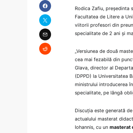
Rodica Zafiu, președinta 
Facultatea de Litere a Univ
viitorii profesori din preu
specialitate de 2 ani și m
„Versiunea de două mastera
cea mai fezabilă din punct
Glava, director al Depart
(DPPD) la Universitatea B
ministrului introducerea î
specialitate, pe lângă obl
Discuția este generată de 
actualului masterat didact
Iohannis, cu un
masterat d