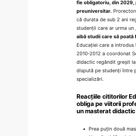
fie obligatoriu, din 2029,
preuniversitar.
Prorectoru
că durata de sub 2 ani re
studenții care ar urma un
aibă studii care să poată
Educației care a introdus 
2010-2012 a coordonat Sec
didactic regândit greșit la
dispută pe studenți între 
specializări.
Reacțiile cititorilor 
obliga pe viitorii pr
un masterat didactic 
Prea puțin două mast