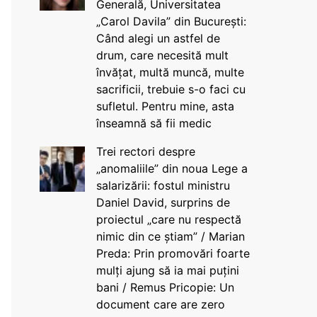
Generală, Universitatea
„Carol Davila” din București:
Când alegi un astfel de
drum, care necesită mult
învățat, multă muncă, multe
sacrificii, trebuie s-o faci cu
sufletul. Pentru mine, asta
înseamnă să fii medic
Trei rectori despre
„anomaliile” din noua Lege a
salarizării: fostul ministru
Daniel David, surprins de
proiectul „care nu respectă
nimic din ce știam” / Marian
Preda: Prin promovări foarte
mulți ajung să ia mai puțini
bani / Remus Pricopie: Un
document care are zero