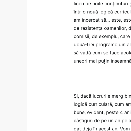
liceu pe noile conținuturi
într-o nouă logică curricul
am încercat să… este, est
de rezistența oamenilor, 
comisii, de exemplu, care 
două-trei programe din alte
să vadă cum se face acolo
uneori mai puțin înseamnă
Și, dacă lucrurile merg bin
logică curriculară, cum am
bune, evident, peste 4 ani 
câștiguri de pe un an pe a
dat deja în acest an. Vom 