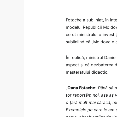
Fotache a subliniat, în int
modelul Republicii Moldov
cerut ministrului o investiț
subliniind că „Moldova e o 
În replică, ministrul Danie
aspect și că dezbaterea 
masteratului didactic.
„
Oana Fotache:
Până să n
tot raportăm noi, așa aș 
o țară mult mai săracă, mu
Exemplele pe care le am eu 
acolo, absolvenților de li