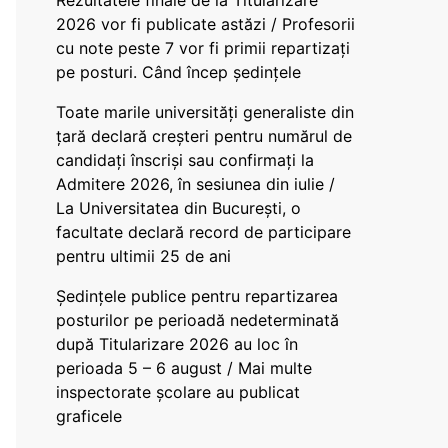
Rezultatele finale de la Titularizare
2026 vor fi publicate astăzi / Profesorii
cu note peste 7 vor fi primii repartizați
pe posturi. Când încep ședințele
Toate marile universități generaliste din
țară declară creșteri pentru numărul de
candidați înscriși sau confirmați la
Admitere 2026, în sesiunea din iulie /
La Universitatea din București, o
facultate declară record de participare
pentru ultimii 25 de ani
Ședințele publice pentru repartizarea
posturilor pe perioadă nedeterminată
după Titularizare 2026 au loc în
perioada 5 – 6 august / Mai multe
inspectorate școlare au publicat
graficele