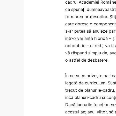
cadrul Academiei Române 
ce spuneți dumneavoastră
formarea profesorilor. Știț
care doresc o componentă
s-ar putea să anuleze parte
într-o variantă hibridă – și
octombrie – n. red.) va fi
vă răspund simplu da, avem
o astfel de dezbatere.
În ceea ce privește partea
legată de curriculum. Sun
trecut de planurile-cadru,
încă planuri-cadru și conț
Dacă lucrurile funcționeaz
acestui an; anul viitor, s