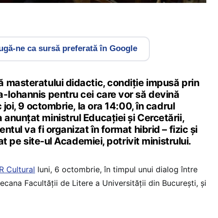
gă-ne ca sursă preferată în Google
 masteratului didactic, condiție impusă prin
-Iohannis pentru cei care vor să devină
 joi, 9 octombrie, la ora 14:00, în cadrul
nunțat ministrul Educației și Cercetării,
tul va fi organizat în format hibrid – fizic și
țat pe site-ul Academiei, potrivit ministrului.
R Cultural
luni, 6 octombrie, în timpul unui dialog între
ana Facultății de Litere a Universității din București, și