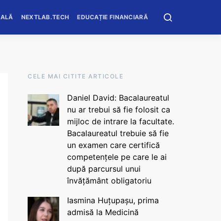
OALĂ
NEXTLAB.TECH
EDUCAȚIE FINANCIARĂ
CELE MAI CITITE ARTICOLE
Daniel David: Bacalaureatul
nu ar trebui să fie folosit ca
mijloc de intrare la facultate.
Bacalaureatul trebuie să fie
un examen care certifică
competențele pe care le ai
după parcursul unui
învățământ obligatoriu
Iasmina Huțupașu, prima
admisă la Medicină