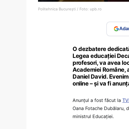
Politehnica București / Foto: upb.ro
Adau
O dezbatere dedicată
Legea educației Deca
profesori, va avea loc
Academiei Române, a a
Daniel David. Evenimen
online – și va fi anun
Anunțul a fost făcut la
TV
Oana Fotache Dubălaru, dec
ministrul Educației.