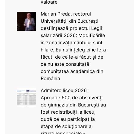
valoare
Marian Preda, rectorul
Universității din București,
desființează proiectul Legii
salarizării 2026: Modificările
în zona învățământului sunt
hilare. Eu nu înțeleg cine le-a
făcut, de ce le-a făcut și de
ce nu este consultată
comunitatea academică din
România
Admitere liceu 2026.
Aproape 600 de absolvenți
de gimnaziu din București au
fost redistribuiți la liceu,
după ce au participat la
etapa de soluționare a
situațiilor speciale -