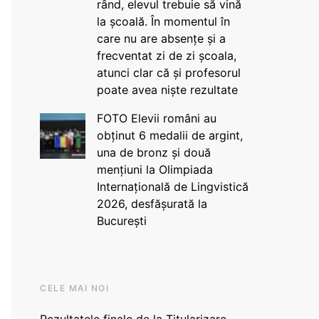
rând, elevul trebuie să vină
la școală. În momentul în
care nu are absențe și a
frecventat zi de zi școala,
atunci clar că și profesorul
poate avea niște rezultate
FOTO Elevii români au
obținut 6 medalii de argint,
una de bronz și două
mențiuni la Olimpiada
Internațională de Lingvistică
2026, desfășurată la
București
CELE MAI NOI