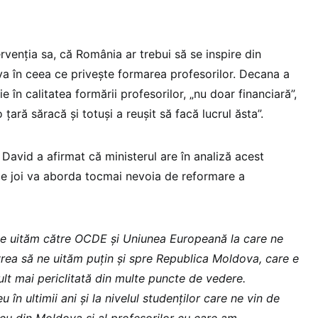
ervenția sa, că România ar trebui să se inspire din
a în ceea ce privește formarea profesorilor. Decana a
ie în calitatea formării profesorilor, „nu doar financiară”,
țară săracă și totuși a reușit să facă lucrul ăsta”.
l David a afirmat că ministerul are în analiză acest
de joi va aborda tocmai nevoia de reformare a
e uităm către OCDE și Uniunea Europeană la care ne
vrea să ne uităm puțin și spre Republica Moldova, care e
lt mai periclitată din multe puncte de vedere.
în ultimii ani și la nivelul studenților care ne vin de
ceu din Moldova și al profesorilor cu care am