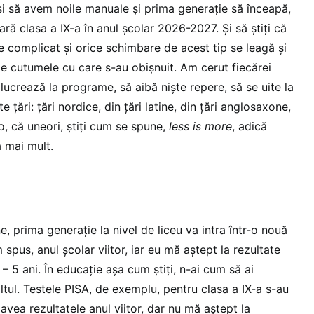
 și să avem noile manuale și prima generație să înceapă,
ară clasa a IX-a în anul școlar 2026-2027. Și să știți că
e complicat și orice schimbare de acest tip se leagă și
de cutumele cu care s-au obișnuit. Am cerut fiecărei
lucrează la programe, să aibă niște repere, să se uite la
 țări: țări nordice, din țări latine, din țări anglosaxone,
, că uneori, știți cum se spune,
less is more
, adică
 mai mult.
e, prima generație la nivel de liceu va intra într-o nouă
 spus, anul școlar viitor, iar eu mă aștept la rezultate
– 5 ani. În educație așa cum știți, n-ai cum să ai
ltul. Testele PISA, de exemplu, pentru clasa a IX-a s-au
avea rezultatele anul viitor, dar nu mă aștept la