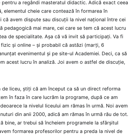
pentru a regândi masteratul didactic. Adică exact ceea
, elementul cheie care contează în formarea în
i că avem dispute sau discuții la nivel național între cei
 pedagogică mai mare, cei care se tem că acest lucru
a de specialitate. Așa că vă invit să participați. Va fi
 fizic și online – și probabil că astăzi (marți, 6
 anunțat evenimentul și pe site-ul Academiei. Deci, ca să
 acest lucru în analiză. Joi avem o astfel de discuție,
 de liceu, știți că am început ca să un direct reforma
tem în faza în care lucrăm la programe, după ce am
 deoarece la nivelul liceului am rămas în urmă. Noi avem
inuturi din anii 2000, adică am rămas în urmă rău de tot.
ă bine, ar trebui să încheiem programele la sfârșitul
ă avem formarea profesorilor pentru a preda la nivel de