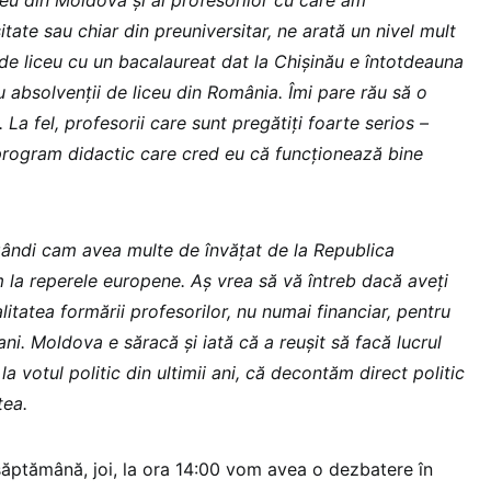
itate sau chiar din preuniversitar, ne arată un nivel mult
 de liceu cu un bacalaureat dat la Chișinău e întotdeauna
 absolvenții de liceu din România. Îmi pare rău să o
. La fel, profesorii care sunt pregătiți foarte serios –
n program didactic care cred eu că funcționează bine
gândi cam avea multe de învățat de la Republica
la reperele europene. Aș vrea să vă întreb dacă aveți
alitatea formării profesorilor, nu numai financiar, pentru
ani. Moldova e săracă și iată că a reușit să facă lucrul
la votul politic din ultimii ani, că decontăm direct politic
tea.
ăptămână, joi, la ora 14:00 vom avea o dezbatere în