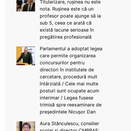
Titularizare, rușinea nu este
nota. Rușinea este că un
profesor poate ajunge să ia
sub 5, ceea ce arată că
există lacune serioase în
pregătirea profesională
Parlamentul a adoptat legea
care permite organizarea
concursurilor pentru
directori în institutele de
cercetare, procedură mult
întârziată / Cele mai multe
posturi sunt ocupate acum
interimar / Legea fusese
trimisă spre reexaminare de
președintele Nicușor Dan
Aura Stănculescu, consilier
școlar și director CMBRAE: