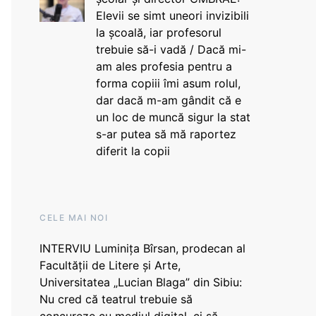
Elevii se simt uneori invizibili
la școală, iar profesorul
trebuie să-i vadă / Dacă mi-
am ales profesia pentru a
forma copiii îmi asum rolul,
dar dacă m-am gândit că e
un loc de muncă sigur la stat
s-ar putea să mă raportez
diferit la copii
CELE MAI NOI
INTERVIU Luminița Bîrsan, prodecan al
Facultății de Litere și Arte,
Universitatea „Lucian Blaga” din Sibiu:
Nu cred că teatrul trebuie să