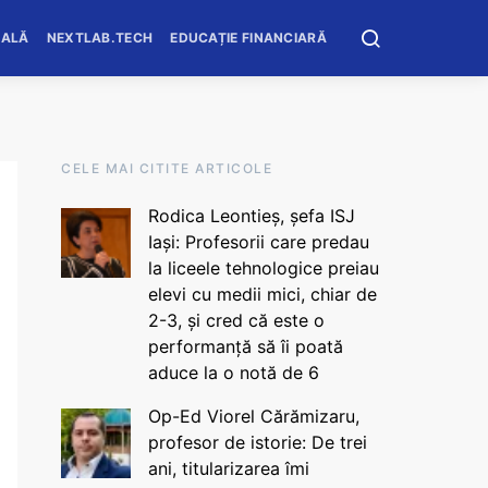
OALĂ
NEXTLAB.TECH
EDUCAȚIE FINANCIARĂ
CELE MAI CITITE ARTICOLE
Rodica Leontieș, șefa ISJ
Iași: Profesorii care predau
la liceele tehnologice preiau
elevi cu medii mici, chiar de
2-3, și cred că este o
performanță să îi poată
aduce la o notă de 6
Op-Ed Viorel Cărămizaru,
profesor de istorie: De trei
ani, titularizarea îmi