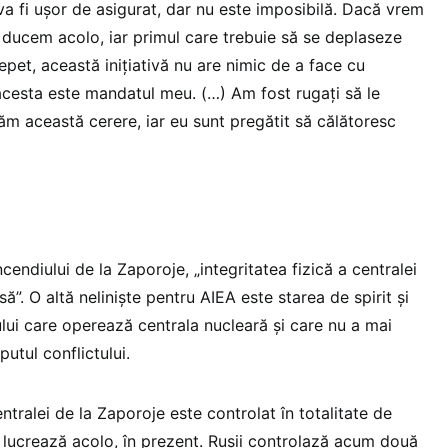
a fi ușor de asigurat, dar nu este imposibilă. Dacă vrem
e ducem acolo, iar primul care trebuie să se deplaseze
Repet, această inițiativă nu are nimic de a face cu
 acesta este mandatul meu. (…) Am fost rugați să le
ăm această cerere, iar eu sunt pregătit să călătoresc
ncendiului de la Zaporoje, „integritatea fizică a centralei
”. O altă neliniște pentru AIEA este starea de spirit și
lui care operează centrala nucleară și care nu a mai
utul conflictului.
ntralei de la Zaporoje este controlat în totalitate de
 lucrează acolo, în prezent. Rușii controlază acum două