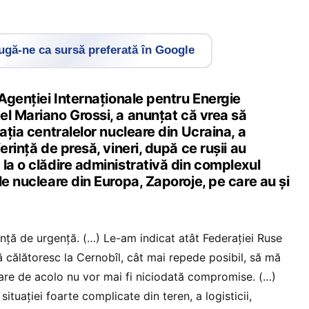
gă-ne ca sursă preferată în Google
 Agenției Internaționale pentru Energie
el Mariano Grossi, a anunțat că vrea să
ația centralelor nucleare din Ucraina, a
erință de presă, vineri, după ce rușii au
la o clădire administrativă din complexul
le nucleare din Europa, Zaporoje, pe care au și
nță de urgență. (…) Le-am indicat atât Federației Ruse
ă călătoresc la Cernobîl, cât mai repede posibil, să mă
eare de acolo nu vor mai fi niciodată compromise. (…)
situației foarte complicate din teren, a logisticii,