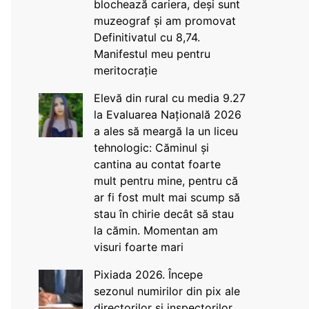
blochează cariera, deși sunt
muzeograf și am promovat
Definitivatul cu 8,74.
Manifestul meu pentru
meritocrație
Elevă din rural cu media 9.27
la Evaluarea Națională 2026
a ales să meargă la un liceu
tehnologic: Căminul și
cantina au contat foarte
mult pentru mine, pentru că
ar fi fost mult mai scump să
stau în chirie decât să stau
la cămin. Momentan am
visuri foarte mari
Pixiada 2026. Începe
sezonul numirilor din pix ale
directorilor și inspectorilor