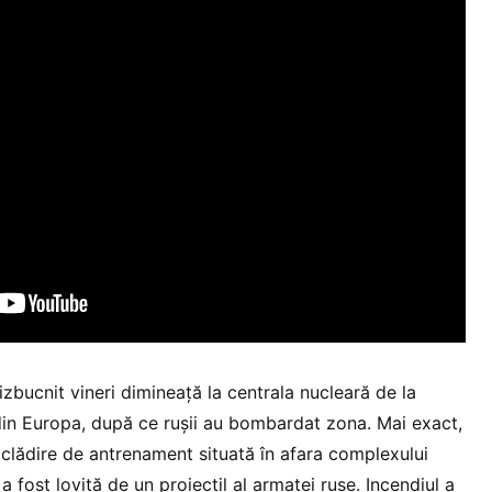
zbucnit vineri dimineață la centrala nucleară de la
in Europa, după ce rușii au bombardat zona. Mai exact,
o clădire de antrenament situată în afara complexului
 a fost lovită de un proiectil al armatei ruse. Incendiul a