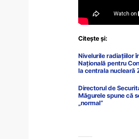
Citește și:
Nivelurile radiațiilo
Națională pentru Cont
la centrala nucleară
Directorul de Securita
Măgurele spune că se 
„normal”