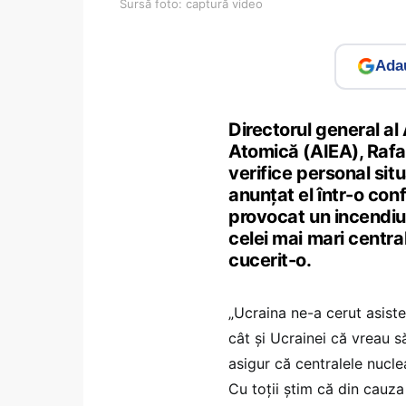
Sursă foto: captură video
Adau
Directorul general al
Atomică (
AIEA), Rafa
verifice personal situ
anunțat el într-o conf
provocat un incendiu 
celei mai mari centra
cucerit-o.
„
Ucraina ne-a cerut asiste
cât și Ucrainei că vreau s
asigur că centralele nucl
Cu toții știm că din cauza 