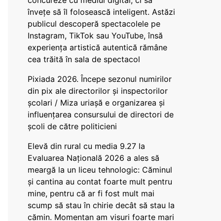
concureze cu mediul digital, ci să
învețe să îl folosească inteligent. Astăzi
publicul descoperă spectacolele pe
Instagram, TikTok sau YouTube, însă
experiența artistică autentică rămâne
cea trăită în sala de spectacol
Pixiada 2026. Începe sezonul numirilor
din pix ale directorilor și inspectorilor
școlari / Miza uriașă e organizarea și
influențarea consursului de directori de
școli de către politicieni
Elevă din rural cu media 9.27 la
Evaluarea Națională 2026 a ales să
meargă la un liceu tehnologic: Căminul
și cantina au contat foarte mult pentru
mine, pentru că ar fi fost mult mai
scump să stau în chirie decât să stau la
cămin. Momentan am visuri foarte mari