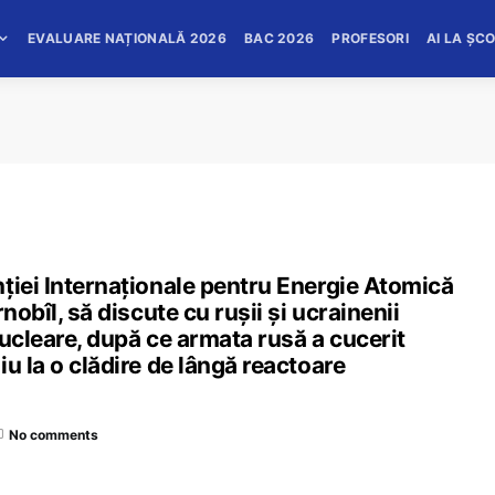
EVALUARE NAȚIONALĂ 2026
BAC 2026
PROFESORI
AI LA ȘC
ției Internaționale pentru Energie Atomică
nobîl, să discute cu rușii și ucrainenii
nucleare, după ce armata rusă a cucerit
u la o clădire de lângă reactoare
No comments