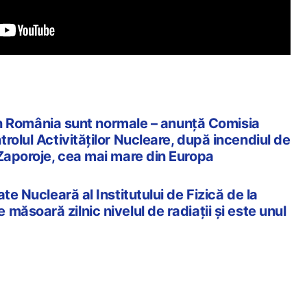
r în România sunt normale – anunță Comisia
rolul Activităților Nucleare, după incendiul de
 Zaporoje, cea mai mare din Europa
te Nucleară al Institutului de Fizică de la
măsoară zilnic nivelul de radiații și este unul