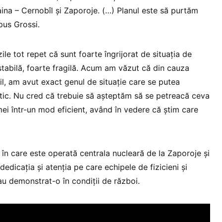
aina – Cernobîl și Zaporoje. (…) Planul este să purtăm
spus Grossi.
ile tot repet că sunt foarte îngrijorat de situația de
stabilă, foarte fragilă. Acum am văzut că din cauza
il, am avut exact genul de situație care se putea
ic. Nu cred că trebuie să așteptăm să se petreacă ceva
i într-un mod eficient, având în vedere că știm care
 în care este operată centrala nucleară de la Zaporoje și
dedicația și atenția pe care echipele de fizicieni și
 au demonstrat-o în condiții de război.