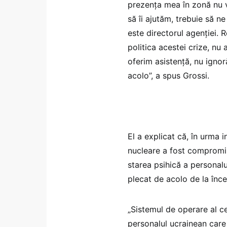
prezența mea în zonă nu v
să îi ajutăm, trebuie să n
este directorul agenției. 
politica acestei crize, nu
oferim asistență, nu ignor
acolo”, a spus Grossi.
El a explicat că, în urma i
nucleare a fost compromisă
starea psihică a personalu
plecat de acolo de la încep
„Sistemul de operare al ce
personalul ucrainean care