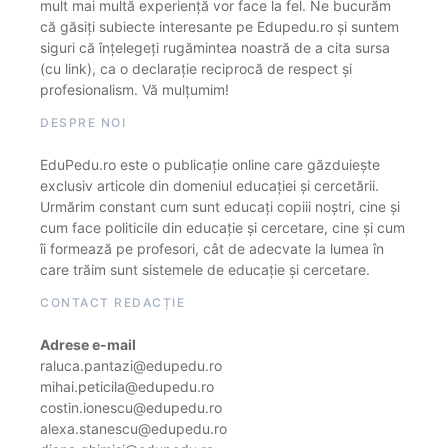
mult mai multă experiență vor face la fel. Ne bucurăm
că găsiți subiecte interesante pe Edupedu.ro și suntem
siguri că înțelegeți rugămintea noastră de a cita sursa
(cu link), ca o declarație reciprocă de respect și
profesionalism. Vă mulțumim!
DESPRE NOI
EduPedu.ro este o publicație online care găzduiește
exclusiv articole din domeniul educației și cercetării.
Urmărim constant cum sunt educați copiii noștri, cine și
cum face politicile din educație și cercetare, cine și cum
îi formează pe profesori, cât de adecvate la lumea în
care trăim sunt sistemele de educație și cercetare.
CONTACT REDACȚIE
Adrese e-mail
raluca.pantazi@edupedu.ro
mihai.peticila@edupedu.ro
costin.ionescu@edupedu.ro
alexa.stanescu@edupedu.ro