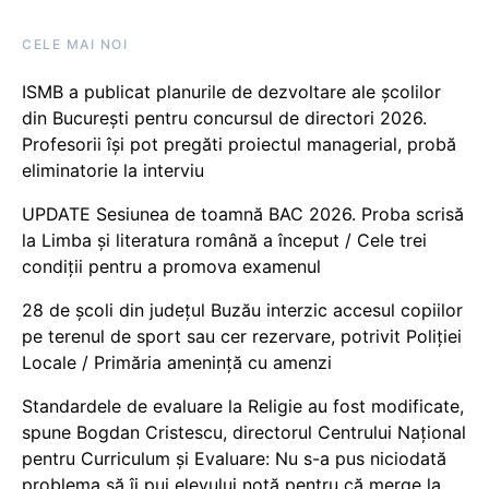
CELE MAI NOI
ISMB a publicat planurile de dezvoltare ale școlilor
din București pentru concursul de directori 2026.
Profesorii își pot pregăti proiectul managerial, probă
eliminatorie la interviu
UPDATE Sesiunea de toamnă BAC 2026. Proba scrisă
la Limba și literatura română a început / Cele trei
condiții pentru a promova examenul
28 de școli din județul Buzău interzic accesul copiilor
pe terenul de sport sau cer rezervare, potrivit Poliției
Locale / Primăria amenință cu amenzi
Standardele de evaluare la Religie au fost modificate,
spune Bogdan Cristescu, directorul Centrului Național
pentru Curriculum și Evaluare: Nu s-a pus niciodată
problema să îi pui elevului notă pentru că merge la