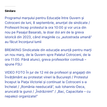
Similare
Programul marșului pentru Educație între Guvern și
Cotroceni de luni, 8 septembrie, anunțat de sindicate /
Profesorii încep protestul la ora 10:00 și vor urca din
nou pe Pasajul Basarab, la doar doi ani de la greva
istorică din 2023, când imaginile cu „autostrada umană”
au făcut înconjurul lumii
BREAKING Sindicatele din educație anunță pentru marți
un nou marș, de la Guvern spre Palatul Cotroceni, de la
ora 11:00. Până atunci, greva profesorilor continuă –
spune FSLI
VIDEO FOTO În jur de 12 mii de profesori și angajați din
Învățământ au protestat vineri la București / Protestul
început la Piața Victoriei și continuat la Cotroceni s-a
încheiat / „România needucată”, sub Iohannis-Deca,
aruncată la gunoi / „Îndrăznim!” / „Bac, Capacitate – cu
nepalezi organizate!”