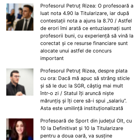
Profesorul Petruț Rizea: O profesoară a
luat nota 4.90 la Titularizare, iar după
contestații nota a ajuns la 8.70 / Astfel
de erori îmi arată ce entuziasmați sunt
profesorii buni, cu experiență să vină la
corectat și ce resurse financiare sunt
alocate unui astfel de concurs
important
Profesorul Petruț Rizea, despre plata
cu ora: Dacă mă apuc să strâng sticle
și să le duc la SGR, câștig mai mult
într-o zi / Statul îți aruncă niște
mărunțiș și îți cere să-i spui „salariu”.
Asta este umilință instituționalizată
Profesoară de Sport din județul Olt, cu
10 la Definitivat și 10 la Titularizare
pentru a doua oară, va susține