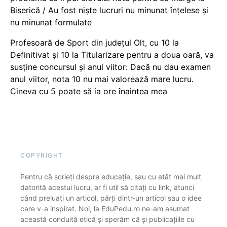
Biserică / Au fost niște lucruri nu minunat înțelese și
nu minunat formulate
Profesoară de Sport din județul Olt, cu 10 la
Definitivat și 10 la Titularizare pentru a doua oară, va
susține concursul și anul viitor: Dacă nu dau examen
anul viitor, nota 10 nu mai valorează mare lucru.
Cineva cu 5 poate să ia ore înaintea mea
COPYRIGHT
Pentru că scrieți despre educație, sau cu atât mai mult
datorită acestui lucru, ar fi util să citați cu link, atunci
când preluați un articol, părți dintr-un articol sau o idee
care v-a inspirat. Noi, la EduPedu.ro ne-am asumat
această conduită etică și sperăm că și publicațiile cu