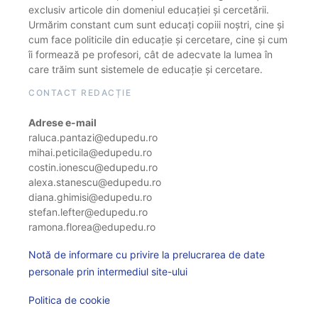
exclusiv articole din domeniul educației și cercetării.
Urmărim constant cum sunt educați copiii noștri, cine și
cum face politicile din educație și cercetare, cine și cum
îi formează pe profesori, cât de adecvate la lumea în
care trăim sunt sistemele de educație și cercetare.
CONTACT REDACȚIE
Adrese e-mail
raluca.pantazi@edupedu.ro
mihai.peticila@edupedu.ro
costin.ionescu@edupedu.ro
alexa.stanescu@edupedu.ro
diana.ghimisi@edupedu.ro
stefan.lefter@edupedu.ro
ramona.florea@edupedu.ro
Notă de informare cu privire la prelucrarea de date
personale prin intermediul site-ului
Politica de cookie