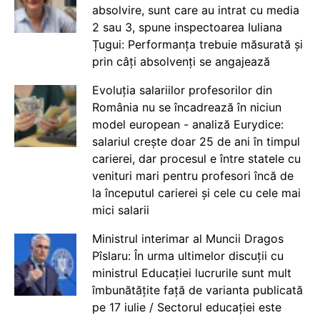
absolvire, sunt care au intrat cu media
2 sau 3, spune inspectoarea Iuliana
Țugui: Performanța trebuie măsurată și
prin câți absolvenți se angajează
Evoluția salariilor profesorilor din
România nu se încadrează în niciun
model european - analiză Eurydice:
salariul crește doar 25 de ani în timpul
carierei, dar procesul e între statele cu
venituri mari pentru profesori încă de
la începutul carierei și cele cu cele mai
mici salarii
Ministrul interimar al Muncii Dragos
Pîslaru: În urma ultimelor discuții cu
ministrul Educației lucrurile sunt mult
îmbunătățite față de varianta publicată
pe 17 iulie / Sectorul educației este