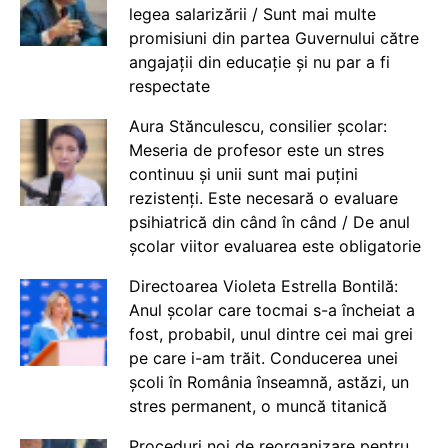
legea salarizării / Sunt mai multe
promisiuni din partea Guvernului către
angajații din educație și nu par a fi
respectate
Aura Stănculescu, consilier școlar:
Meseria de profesor este un stres
continuu și unii sunt mai puțini
rezistenți. Este necesară o evaluare
psihiatrică din când în când / De anul
școlar viitor evaluarea este obligatorie
Directoarea Violeta Estrella Bontilă:
Anul școlar care tocmai s-a încheiat a
fost, probabil, unul dintre cei mai grei
pe care i-am trăit. Conducerea unei
școli în România înseamnă, astăzi, un
stres permanent, o muncă titanică
Proceduri noi de reorganizare pentru