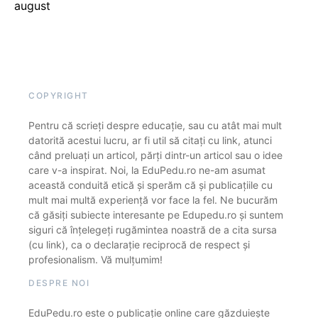
august
COPYRIGHT
Pentru că scrieți despre educație, sau cu atât mai mult
datorită acestui lucru, ar fi util să citați cu link, atunci
când preluați un articol, părți dintr-un articol sau o idee
care v-a inspirat. Noi, la EduPedu.ro ne-am asumat
această conduită etică și sperăm că și publicațiile cu
mult mai multă experiență vor face la fel. Ne bucurăm
că găsiți subiecte interesante pe Edupedu.ro și suntem
siguri că înțelegeți rugămintea noastră de a cita sursa
(cu link), ca o declarație reciprocă de respect și
profesionalism. Vă mulțumim!
DESPRE NOI
EduPedu.ro este o publicație online care găzduiește