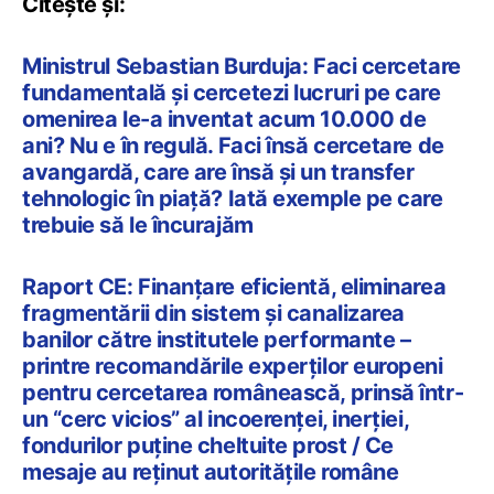
Citește și:
Ministrul Sebastian Burduja: Faci cercetare
fundamentală și cercetezi lucruri pe care
omenirea le-a inventat acum 10.000 de
ani? Nu e în regulă. Faci însă cercetare de
avangardă, care are însă și un transfer
tehnologic în piață? Iată exemple pe care
trebuie să le încurajăm
Raport CE: Finanțare eficientă, eliminarea
fragmentării din sistem și canalizarea
banilor către institutele performante –
printre recomandările experților europeni
pentru cercetarea românească, prinsă într-
un “cerc vicios” al incoerenței, inerției,
fondurilor puține cheltuite prost / Ce
mesaje au reținut autoritățile române