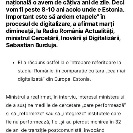
națională o avem de câțiva ani de zile. Deci
vom fi peste 8-10 ani acolo unde e Estonia.
Important este să ardem etapele” în
procesul de digitalizare, a afirmat marți
dimineață, la Radio România Actualități,
ministrul Cercetării, Inovării și Digitalizării,
Sebastian Burduja.
El a răspuns astfel la o întrebare referitoare la
stadiul României în comparație cu țara „cea mai
digitalizată” din Europa, Estonia.
Ministrul a reafirmat, în interviu, interesul ministerului
de a susține mediile de cercetare „care performează”
și să „reformeze” sau să „integreze” institutele care
fie nu performează, fie „și-au pierdut menirea în 32
de ani de tranziție postcomunistă, invocând