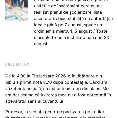
unitățile de învățământ care nu au
realizat planul de școlarizare: lista
acestora trebuie stabilită cu autoritățile
locale până pe 7 august, spune un
ordin emis miercuri, 5 august / Toate
măsurile trebuie încheiate până pe 24
august
CELE MAI NOI
De la 4.90 la Titularizare 2026, o învățătoare din
Sibiu a primit nota 8.70 după contestație: Când am
văzut nota inițială, nu mă puteam opri din plâns. Mi-
am dat seama că lucrarea mea nu a fost corectată în
adevăratul sens al cuvântului
Profesor, la ședința pentru repartizarea posturilor
titularizabile: Avantajul cel mai mare în învățământ