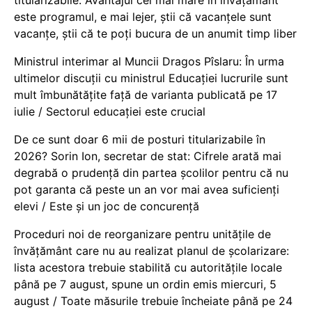
este programul, e mai lejer, știi că vacanțele sunt
vacanţe, știi că te poți bucura de un anumit timp liber
Ministrul interimar al Muncii Dragos Pîslaru: În urma
ultimelor discuții cu ministrul Educației lucrurile sunt
mult îmbunătățite față de varianta publicată pe 17
iulie / Sectorul educației este crucial
De ce sunt doar 6 mii de posturi titularizabile în
2026? Sorin Ion, secretar de stat: Cifrele arată mai
degrabă o prudență din partea școlilor pentru că nu
pot garanta că peste un an vor mai avea suficienți
elevi / Este și un joc de concurență
Proceduri noi de reorganizare pentru unitățile de
învățământ care nu au realizat planul de școlarizare:
lista acestora trebuie stabilită cu autoritățile locale
până pe 7 august, spune un ordin emis miercuri, 5
august / Toate măsurile trebuie încheiate până pe 24