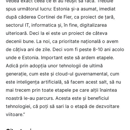
vedea exact ceea ce ei au reușit să facă. Trebuie
spus următorul lucru: Estonia și-a asumat, imediat
după căderea Cortinei de Fier, ca proiect de țară,
sectorul IT, informatica și, în fine, digitalizarea
ulterioară. Deci la ei este un proiect de câteva
decenii bune. La noi, ca prioritate națională o avem
de câțiva ani de zile. Deci vom fi peste 8-10 ani acolo
unde e Estonia. Important este să ardem etapele.
Adică prin adopția unor tehnologii de ultimă
generație, cum este și cloud-ul guvernamental, cum
este inteligența artificială, să facem acest salt, să nu
mai trecem prin toate etapele pe care alții înaintea
noastră le-au parcurs. Acesta este și beneficiul
tehnologiei, că poți să sari la o etapă de dezvoltare
viitoare.”