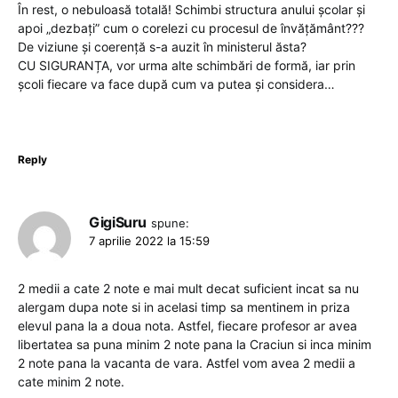
În rest, o nebuloasă totală! Schimbi structura anului școlar și
apoi „dezbați” cum o corelezi cu procesul de învățământ???
De viziune și coerență s-a auzit în ministerul ăsta?
CU SIGURANȚA, vor urma alte schimbări de formă, iar prin
școli fiecare va face după cum va putea și considera…
Reply
GigiSuru
spune:
7 aprilie 2022 la 15:59
2 medii a cate 2 note e mai mult decat suficient incat sa nu
alergam dupa note si in acelasi timp sa mentinem in priza
elevul pana la a doua nota. Astfel, fiecare profesor ar avea
libertatea sa puna minim 2 note pana la Craciun si inca minim
2 note pana la vacanta de vara. Astfel vom avea 2 medii a
cate minim 2 note.