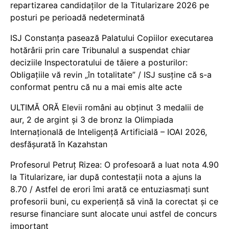
repartizarea candidaților de la Titularizare 2026 pe
posturi pe perioadă nedeterminată
ISJ Constanța pasează Palatului Copiilor executarea
hotărârii prin care Tribunalul a suspendat chiar
deciziile Inspectoratului de tăiere a posturilor:
Obligațiile vă revin „în totalitate” / ISJ susține că s-a
conformat pentru că nu a mai emis alte acte
ULTIMĂ ORĂ Elevii români au obținut 3 medalii de
aur, 2 de argint și 3 de bronz la Olimpiada
Internațională de Inteligență Artificială – IOAI 2026,
desfășurată în Kazahstan
Profesorul Petruț Rizea: O profesoară a luat nota 4.90
la Titularizare, iar după contestații nota a ajuns la
8.70 / Astfel de erori îmi arată ce entuziasmați sunt
profesorii buni, cu experiență să vină la corectat și ce
resurse financiare sunt alocate unui astfel de concurs
important