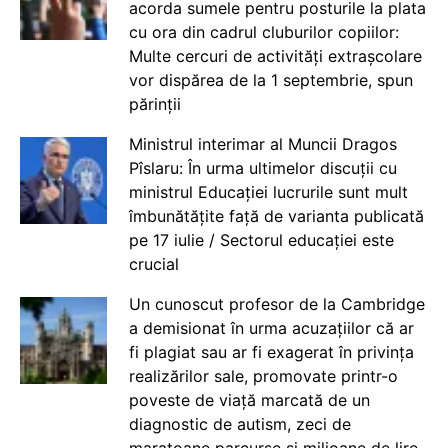
acorda sumele pentru posturile la plata
cu ora din cadrul cluburilor copiilor:
Multe cercuri de activități extrașcolare
vor dispărea de la 1 septembrie, spun
părinții
Ministrul interimar al Muncii Dragos
Pîslaru: În urma ultimelor discuții cu
ministrul Educației lucrurile sunt mult
îmbunătățite față de varianta publicată
pe 17 iulie / Sectorul educației este
crucial
Un cunoscut profesor de la Cambridge
a demisionat în urma acuzațiilor că ar
fi plagiat sau ar fi exagerat în privința
realizărilor sale, promovate printr-o
poveste de viață marcată de un
diagnostic de autism, zeci de
maratoane parcurse și milioane de lire