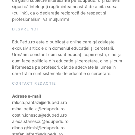
că găsiți subiecte interesante pe Edupedu.ro și suntem
siguri că înțelegeți rugămintea noastră de a cita sursa
(cu link), ca o declarație reciprocă de respect și
profesionalism. Vă mulțumim!
DESPRE NOI
EduPedu.ro este o publicație online care găzduiește
exclusiv articole din domeniul educației și cercetării.
Urmărim constant cum sunt educați copiii noștri, cine și
cum face politicile din educație și cercetare, cine și cum
îi formează pe profesori, cât de adecvate la lumea în
care trăim sunt sistemele de educație și cercetare.
CONTACT REDACȚIE
Adrese e-mail
raluca.pantazi@edupedu.ro
mihai.peticila@edupedu.ro
costin.ionescu@edupedu.ro
alexa.stanescu@edupedu.ro
diana.ghimisi@edupedu.ro
stefan.lefter@edupedu.ro