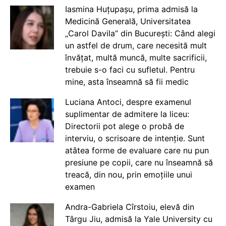
Iasmina Huțupașu, prima admisă la
Medicină Generală, Universitatea
„Carol Davila” din București: Când alegi
un astfel de drum, care necesită mult
învățat, multă muncă, multe sacrificii,
trebuie s-o faci cu sufletul. Pentru
mine, asta înseamnă să fii medic
Luciana Antoci, despre examenul
suplimentar de admitere la liceu:
Directorii pot alege o probă de
interviu, o scrisoare de intenție. Sunt
atâtea forme de evaluare care nu pun
presiune pe copii, care nu înseamnă să
treacă, din nou, prin emoțiile unui
examen
Andra-Gabriela Cîrstoiu, elevă din
Târgu Jiu, admisă la Yale University cu