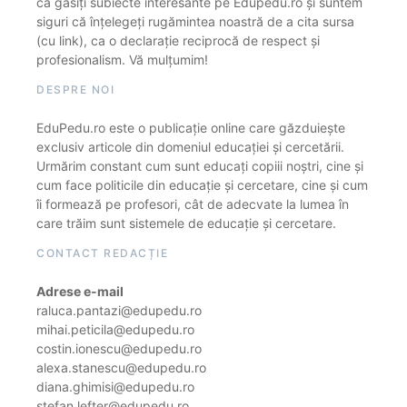
că găsiți subiecte interesante pe Edupedu.ro și suntem
siguri că înțelegeți rugămintea noastră de a cita sursa
(cu link), ca o declarație reciprocă de respect și
profesionalism. Vă mulțumim!
DESPRE NOI
EduPedu.ro este o publicație online care găzduiește
exclusiv articole din domeniul educației și cercetării.
Urmărim constant cum sunt educați copiii noștri, cine și
cum face politicile din educație și cercetare, cine și cum
îi formează pe profesori, cât de adecvate la lumea în
care trăim sunt sistemele de educație și cercetare.
CONTACT REDACȚIE
Adrese e-mail
raluca.pantazi@edupedu.ro
mihai.peticila@edupedu.ro
costin.ionescu@edupedu.ro
alexa.stanescu@edupedu.ro
diana.ghimisi@edupedu.ro
stefan.lefter@edupedu.ro