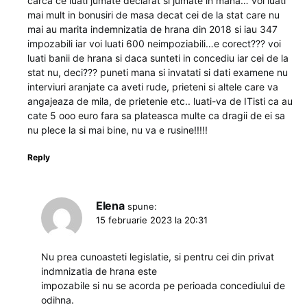
carca ce luati jumate declarat si jumate in mana… voi luati
mai mult in bonusiri de masa decat cei de la stat care nu
mai au marita indemnizatia de hrana din 2018 si iau 347
impozabili iar voi luati 600 neimpoziabili…e corect??? voi
luati banii de hrana si daca sunteti in concediu iar cei de la
stat nu, deci??? puneti mana si invatati si dati examene nu
interviuri aranjate ca aveti rude, prieteni si altele care va
angajeaza de mila, de prietenie etc.. luati-va de ITisti ca au
cate 5 ooo euro fara sa plateasca multe ca dragii de ei sa
nu plece la si mai bine, nu va e rusine!!!!!
Reply
Elena
spune:
15 februarie 2023 la 20:31
Nu prea cunoasteti legislatie, si pentru cei din privat
indmnizatia de hrana este
impozabile si nu se acorda pe perioada concediului de
odihna.