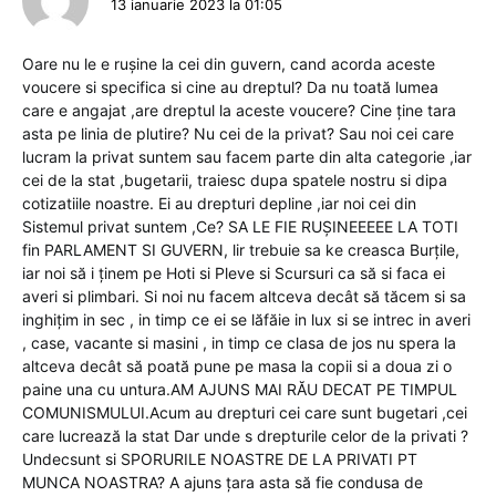
13 ianuarie 2023 la 01:05
Oare nu le e rușine la cei din guvern, cand acorda aceste
voucere si specifica si cine au dreptul? Da nu toată lumea
care e angajat ,are dreptul la aceste voucere? Cine ține tara
asta pe linia de plutire? Nu cei de la privat? Sau noi cei care
lucram la privat suntem sau facem parte din alta categorie ,iar
cei de la stat ,bugetarii, traiesc dupa spatele nostru si dipa
cotizatiile noastre. Ei au drepturi depline ,iar noi cei din
Sistemul privat suntem ,Ce? SA LE FIE RUȘINEEEEE LA TOTI
fin PARLAMENT SI GUVERN, lir trebuie sa ke creasca Burțile,
iar noi să i ținem pe Hoti si Pleve si Scursuri ca să si faca ei
averi si plimbari. Si noi nu facem altceva decât să tăcem si sa
inghițim in sec , in timp ce ei se lăfăie in lux si se intrec in averi
, case, vacante si masini , in timp ce clasa de jos nu spera la
altceva decât să poată pune pe masa la copii si a doua zi o
paine una cu untura.AM AJUNS MAI RĂU DECAT PE TIMPUL
COMUNISMULUI.Acum au drepturi cei care sunt bugetari ,cei
care lucrează la stat Dar unde s drepturile celor de la privati ?
Undecsunt si SPORURILE NOASTRE DE LA PRIVATI PT
MUNCA NOASTRA? A ajuns țara asta să fie condusa de