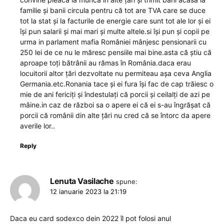
familie și banii circula pentru că tot are TVA care se duce
tot la stat și la facturile de energie care sunt tot ale lor și ei
își pun salarii și mai mari și multe altele.si își pun și copii pe
urma in parlament mafia României mânjesc pensionarii cu
250 lei de ce nu le măresc pensiile mai bine.asta că știu că
aproape toți bătrânii au rămas în România.daca erau
locuitorii altor țări dezvoltate nu permiteau așa ceva Anglia
Germania.etc.Ronania tace și ei fura își fac de cap trăiesc o
mie de ani fericiți și îndestulați că porcii și ceilalți de azi pe
mâine.in caz de război sa o apere ei că ei s-au îngrășat că
porcii că românii din alte țări nu cred că se întorc da apere
averile lor..
Reply
Lenuta Vasilache
spune:
12 ianuarie 2023 la 21:19
Daca eu card sodexco dein 2022 îl pot folosi anul