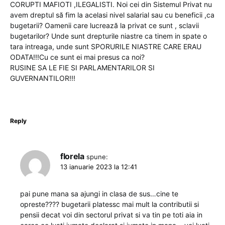
CORUPTI MAFIOTI ,ILEGALISTI. Noi cei din Sistemul Privat nu
avem dreptul să fim la acelasi nivel salarial sau cu beneficii ,ca
bugetarii? Oamenii care lucrează la privat ce sunt , sclavii
bugetarilor? Unde sunt drepturile niastre ca tinem in spate o
tara intreaga, unde sunt SPORURILE NIASTRE CARE ERAU
ODATA!!!Cu ce sunt ei mai presus ca noi?
RUSINE SA LE FIE SI PARLAMENTARILOR SI
GUVERNANTILOR!!!
Reply
florela
spune:
13 ianuarie 2023 la 12:41
pai pune mana sa ajungi in clasa de sus…cine te
opreste???? bugetarii platessc mai mult la contributii si
pensii decat voi din sectorul privat si va tin pe toti aia in