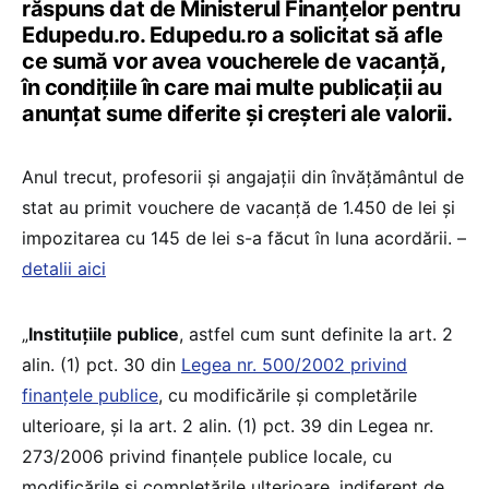
răspuns dat de Ministerul Finanțelor pentru
Edupedu.ro. Edupedu.ro a solicitat să afle
ce sumă vor avea voucherele de vacanță,
în condițiile în care mai multe publicații au
anunțat sume diferite și creșteri ale valorii.
Anul trecut, profesorii și angajații din învățământul de
stat au primit vouchere de vacanță de 1.450 de lei și
impozitarea cu 145 de lei s-a făcut în luna acordării. –
detalii aici
„
Instituțiile publice
, astfel cum sunt definite la art. 2
alin. (1) pct. 30 din
Legea nr. 500/2002 privind
finanţele publice
, cu modificările şi completările
ulterioare, şi la art. 2 alin. (1) pct. 39 din Legea nr.
273/2006 privind finanţele publice locale, cu
modificările şi completările ulterioare, indiferent de