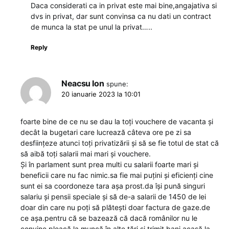
Daca considerati ca in privat este mai bine,angajativa si
dvs in privat, dar sunt convinsa ca nu dati un contract
de munca la stat pe unul la privat…..
Reply
Neacsu Ion
spune:
20 ianuarie 2023 la 10:01
foarte bine de ce nu se dau la toți vouchere de vacanta și
decât la bugetari care lucrează câteva ore pe zi sa
desființeze atunci toți privatizării și să se fie totul de stat că
să aibă toți salarii mai mari și vouchere.
Și în parlament sunt prea multi cu salarii foarte mari și
beneficii care nu fac nimic.sa fie mai puțini și eficienți cine
sunt ei sa coordoneze tara așa prost.da își pună singuri
salariu și pensii speciale și să de-a salarii de 1450 de lei
doar din care nu poți să plătești doar factura de gaze.de
ce așa.pentru că se bazează că dacă românilor nu le
convine pleacă la muncă în alte țări și trimit bani acasă la