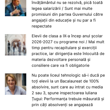
învățământul nu se rezolvă, pică toată
legea salarizării / Sunt mai multe
promisiuni din partea Guvernului către
angajații din educație și nu par a fi
respectate
Elevii de clasa a IX-a încep anul școlar
2026-2027 cu programe noi / Mai mult
timp pentru recapitulare și exerciții
practice, iar dirigenția este înlocuită de
materia dezvoltare personală și
consiliere care va fi obligatorie
Nu poate liceul tehnologic să-i ducă pe
toți elevii la un Bacalaureat de 100%
absolvire, sunt care au intrat cu media
2 sau 3, spune inspectoarea Iuliana
Țugui: Performanța trebuie măsurată și
prin câți absolvenți se angajează