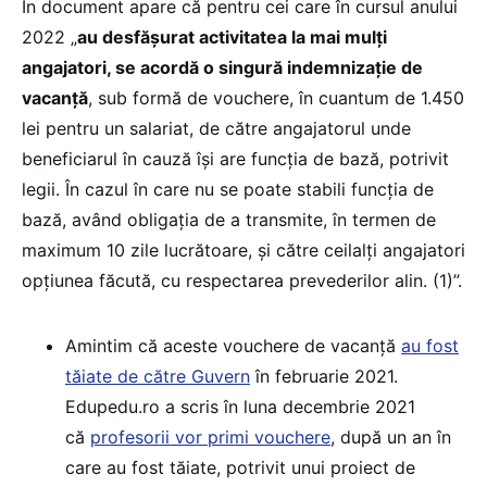
În document apare că pentru cei care în cursul anului
2022 „
au desfășurat activitatea la mai mulți
angajatori, se acordă o singură indemnizație de
vacanță
, sub formă de vouchere, în cuantum de 1.450
lei pentru un salariat, de către angajatorul unde
beneficiarul în cauză își are funcția de bază, potrivit
legii. În cazul în care nu se poate stabili funcția de
bază, având obligația de a transmite, în termen de
maximum 10 zile lucrătoare, și către ceilalți angajatori
opțiunea făcută, cu respectarea prevederilor alin. (1)”.
Amintim că aceste vouchere de vacanță
au fost
tăiate de către Guvern
în februarie 2021.
Edupedu.ro a scris în luna decembrie 2021
că
profesorii vor primi vouchere
, după un an în
care au fost tăiate, potrivit unui proiect de