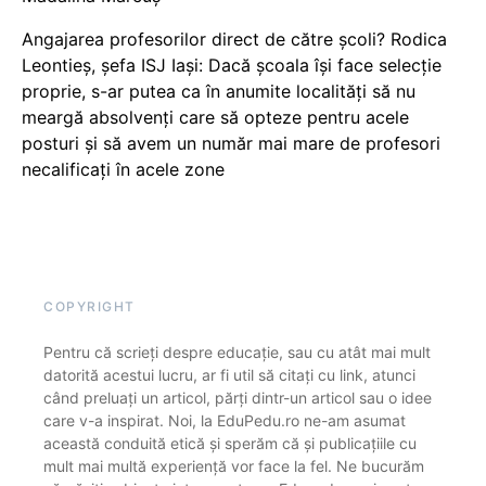
Angajarea profesorilor direct de către școli? Rodica
Leontieș, șefa ISJ Iași: Dacă școala își face selecție
proprie, s-ar putea ca în anumite localități să nu
meargă absolvenți care să opteze pentru acele
posturi și să avem un număr mai mare de profesori
necalificați în acele zone
COPYRIGHT
Pentru că scrieți despre educație, sau cu atât mai mult
datorită acestui lucru, ar fi util să citați cu link, atunci
când preluați un articol, părți dintr-un articol sau o idee
care v-a inspirat. Noi, la EduPedu.ro ne-am asumat
această conduită etică și sperăm că și publicațiile cu
mult mai multă experiență vor face la fel. Ne bucurăm