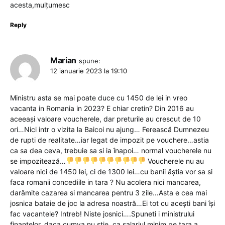
acesta,mulțumesc
Reply
Marian
spune:
12 ianuarie 2023 la 19:10
Ministru asta se mai poate duce cu 1450 de lei in vreo
vacanta in Romania in 2023? E chiar cretin? Din 2016 au
aceeași valoare voucherele, dar preturile au crescut de 10
ori…Nici intr o vizita la Baicoi nu ajung… Ferească Dumnezeu
de rupti de realitate…iar legat de impozit pe vouchere…astia
ca sa dea ceva, trebuie sa si ia înapoi… normal voucherele nu
se impozitează…
Voucherele nu au
valoare nici de 1450 lei, ci de 1300 lei…cu banii ăștia vor sa si
faca romanii concediile in tara ? Nu acolera nici mancarea,
darămite cazarea si mancarea pentru 3 zile…Asta e cea mai
josnica bataie de joc la adresa noastră…Ei tot cu acești bani își
fac vacantele? Intreb! Niste josnici….Spuneti i ministrului
finanțelor, daca cumva nu știe, ca salariul minim pe tara a