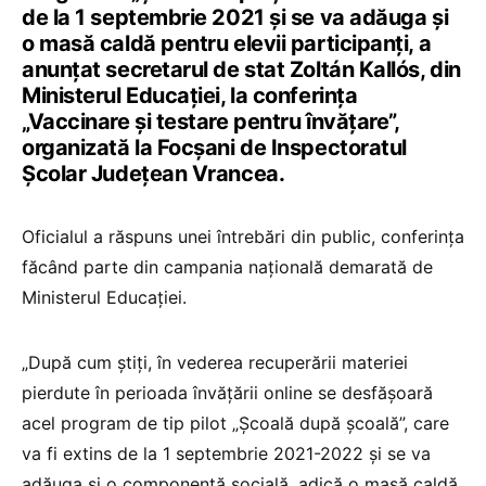
de la 1 septembrie 2021 și se va adăuga și
o masă caldă pentru elevii participanți, a
anunțat secretarul de stat Zoltán Kallós, din
Ministerul Educației, la conferința
„Vaccinare și testare pentru învățare”,
organizată la Focșani de Inspectoratul
Școlar Județean Vrancea.
Oficialul a răspuns unei întrebări din public, conferința
făcând parte din campania națională demarată de
Ministerul Educației.
„După cum știți, în vederea recuperării materiei
pierdute în perioada învățării online se desfășoară
acel program de tip pilot „Școală după școală”, care
va fi extins de la 1 septembrie 2021-2022 și se va
adăuga și o componentă socială, adică o masă caldă.