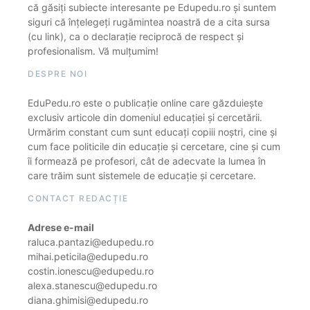
că găsiți subiecte interesante pe Edupedu.ro și suntem
siguri că înțelegeți rugămintea noastră de a cita sursa
(cu link), ca o declarație reciprocă de respect și
profesionalism. Vă mulțumim!
DESPRE NOI
EduPedu.ro este o publicație online care găzduiește
exclusiv articole din domeniul educației și cercetării.
Urmărim constant cum sunt educați copiii noștri, cine și
cum face politicile din educație și cercetare, cine și cum
îi formează pe profesori, cât de adecvate la lumea în
care trăim sunt sistemele de educație și cercetare.
CONTACT REDACȚIE
Adrese e-mail
raluca.pantazi@edupedu.ro
mihai.peticila@edupedu.ro
costin.ionescu@edupedu.ro
alexa.stanescu@edupedu.ro
diana.ghimisi@edupedu.ro