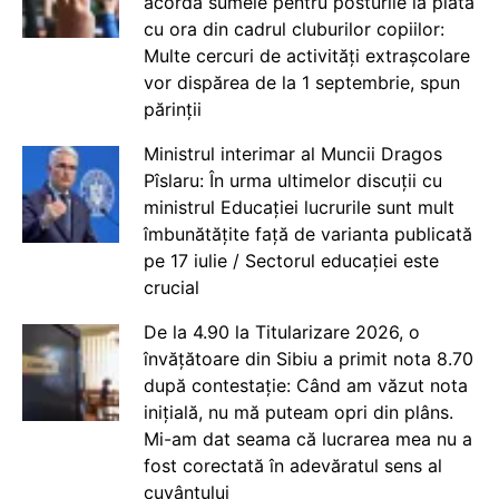
acorda sumele pentru posturile la plata
cu ora din cadrul cluburilor copiilor:
Multe cercuri de activități extrașcolare
vor dispărea de la 1 septembrie, spun
părinții
Ministrul interimar al Muncii Dragos
Pîslaru: În urma ultimelor discuții cu
ministrul Educației lucrurile sunt mult
îmbunătățite față de varianta publicată
pe 17 iulie / Sectorul educației este
crucial
De la 4.90 la Titularizare 2026, o
învățătoare din Sibiu a primit nota 8.70
după contestație: Când am văzut nota
inițială, nu mă puteam opri din plâns.
Mi-am dat seama că lucrarea mea nu a
fost corectată în adevăratul sens al
cuvântului