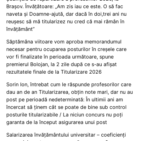
Brașov. Învățătoare: „Am zis iau ce este. O să fac
naveta și Doamne-ajută, dar dacă în doi,trei ani nu
reușesc să mă titularizez nu cred că mai rămân în
învățământ”
Săptămâna viitoare vom aproba memorandumul
necesar pentru ocuparea posturilor în creșele care
vor fi finalizate în perioada următoare, spune
premierul Bolojan, la 2 zile după ce s-au afișat
rezultatele finale de la Titularizare 2026
Sorin Ion, întrebat cum le răspunde profesorilor care
dau an de an Titularizarea, obțin note mari, dar nu au
post pe perioadă nedeterminată: În ultimii ani am
încercat să ținem cât se poate de bine sub control
posturile titularizabile / La niciun concurs nu poți
garanta de la început asigurarea unui post
Salarizarea învățământului universitar – coeficienți