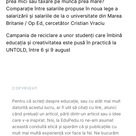
prea mici sau taxare pe muncă prea mare?
Comparație între salariile propuse în noua lege a
salarizării și salariile de la o universitate din Marea
Britanie / Op Ed, cercetător Cristian Vraciu
Campania de reciclare a unor studenți care îmbină
educația și creativitatea este pusă în practică la
UNTOLD, între 6 și 9 august
COPYRIGHT
Pentru că scrieți despre educație, sau cu atât mai mult
datorită acestui lucru, ar fi util să citați cu link, atunci
când preluați un articol, părți dintr-un articol sau o idee
care v-a inspirat. Noi, la EduPedu.ro ne-am asumat
această conduită etică și sperăm că și publicațiile cu
mult mai multă experiență vor face la fel. Ne bucurăm