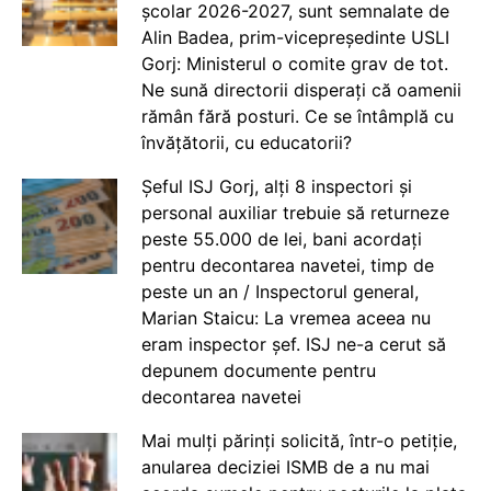
școlar 2026-2027, sunt semnalate de
Alin Badea, prim-vicepreședinte USLI
Gorj: Ministerul o comite grav de tot.
Ne sună directorii disperați că oamenii
rămân fără posturi. Ce se întâmplă cu
învățătorii, cu educatorii?
Șeful ISJ Gorj, alți 8 inspectori și
personal auxiliar trebuie să returneze
peste 55.000 de lei, bani acordați
pentru decontarea navetei, timp de
peste un an / Inspectorul general,
Marian Staicu: La vremea aceea nu
eram inspector șef. ISJ ne-a cerut să
depunem documente pentru
decontarea navetei
Mai mulți părinți solicită, într-o petiție,
anularea deciziei ISMB de a nu mai