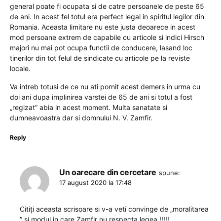
general poate fi ocupata si de catre persoanele de peste 65
de ani. In acest fel totul era perfect legal in spiritul legilor din
Romania. Aceasta limitare nu este justa deoarece in acest
mod persoane extrem de capabile cu articole si indici Hirsch
majori nu mai pot ocupa functii de conducere, lasand loc
tinerilor din tot felul de sindicate cu articole pe la reviste
locale.
Va intreb totusi de ce nu ati pornit acest demers in urma cu
doi ani dupa implinirea varstei de 65 de ani si totul a fost
„regizat” abia in acest moment. Multa sanatate si
dumneavoastra dar si domnului N. V. Zamfir.
Reply
Un oarecare din cercetare
spune:
17 august 2020 la 17:48
Citiţi aceasta scrisoare si v-a veti convinge de „moralitarea
” si modul in care Zamfir nu respecta legea !!!!!