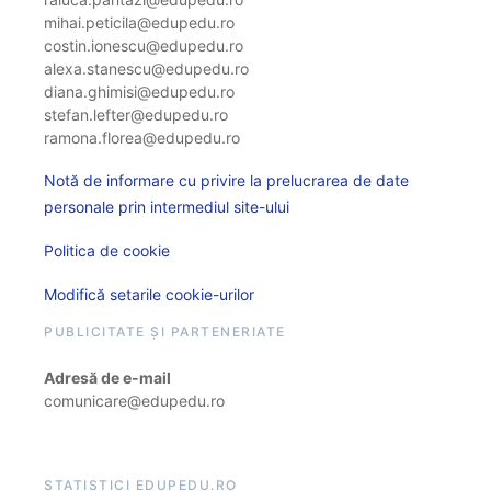
mihai.peticila@edupedu.ro
costin.ionescu@edupedu.ro
alexa.stanescu@edupedu.ro
diana.ghimisi@edupedu.ro
stefan.lefter@edupedu.ro
ramona.florea@edupedu.ro
Notă de informare cu privire la prelucrarea de date
personale prin intermediul site-ului
Politica de cookie
Modifică setarile cookie-urilor
PUBLICITATE ȘI PARTENERIATE
Adresă de e-mail
comunicare@edupedu.ro
STATISTICI EDUPEDU.RO