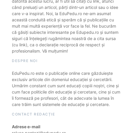
datorită acestui lucru, ar fi util să citați cu link, atunci
când preluați un articol, părți dintr-un articol sau o idee
care v-a inspirat. Noi, la EduPedu.ro ne-am asumat
această conduită etică și sperăm că și publicațiile cu
mult mai multă experiență vor face la fel. Ne bucurăm
că găsiți subiecte interesante pe Edupedu.ro și suntem
siguri că înțelegeți rugămintea noastră de a cita sursa
(cu link), ca o declarație reciprocă de respect și
profesionalism. Vă mulțumim!
DESPRE NOI
EduPedu.ro este o publicație online care găzduiește
exclusiv articole din domeniul educației și cercetării.
Urmărim constant cum sunt educați copiii noștri, cine și
cum face politicile din educație și cercetare, cine și cum
îi formează pe profesori, cât de adecvate la lumea în
care trăim sunt sistemele de educație și cercetare.
CONTACT REDACȚIE
Adrese e-mail
raluca.pantazi@edupedu.ro