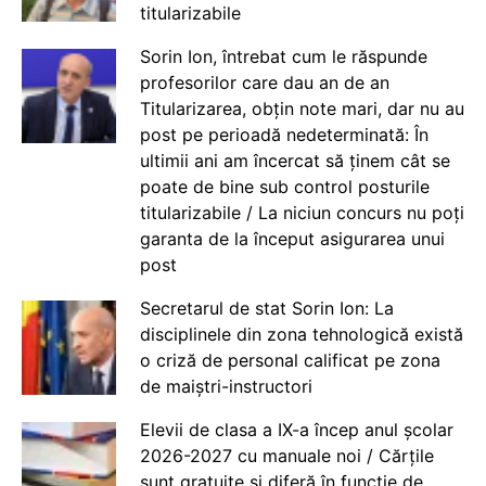
titularizabile
Sorin Ion, întrebat cum le răspunde
profesorilor care dau an de an
Titularizarea, obțin note mari, dar nu au
post pe perioadă nedeterminată: În
ultimii ani am încercat să ținem cât se
poate de bine sub control posturile
titularizabile / La niciun concurs nu poți
garanta de la început asigurarea unui
post
Secretarul de stat Sorin Ion: La
disciplinele din zona tehnologică există
o criză de personal calificat pe zona
de maiștri-instructori
Elevii de clasa a IX-a încep anul școlar
2026-2027 cu manuale noi / Cărțile
sunt gratuite și diferă în funcție de