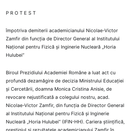
P R O T E S T
ȋmpotriva demiterii academicianului Nicolae-Victor
Zamfir din funcția de Director General al Institutului
Național pentru Fizică și Inginerie Nucleară „Horia
Hulubei“
Biroul Prezidiului Academiei Române a luat act cu
profundă dezamăgire de decizia Ministrului Educației
și Cercetării, doamna Monica Cristina Anisie, de
revocare nejustificată a colegului nostru, acad.
Nicolae-Victor Zamfir, din funcția de Director General
al Institutului Național pentru Fizică și Inginerie
Nucleară „Horia Hulubei“ (IFIN-HH). Cariera ştiinţifică,
prestigiul și rezultatele academicianului Zamfir în