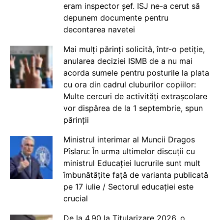
eram inspector șef. ISJ ne-a cerut să
depunem documente pentru
decontarea navetei
Mai mulți părinți solicită, într-o petiție,
anularea deciziei ISMB de a nu mai
acorda sumele pentru posturile la plata
cu ora din cadrul cluburilor copiilor:
Multe cercuri de activități extrașcolare
vor dispărea de la 1 septembrie, spun
părinții
Ministrul interimar al Muncii Dragos
Pîslaru: În urma ultimelor discuții cu
ministrul Educației lucrurile sunt mult
îmbunătățite față de varianta publicată
pe 17 iulie / Sectorul educației este
crucial
De la 4.90 la Titularizare 2026, o