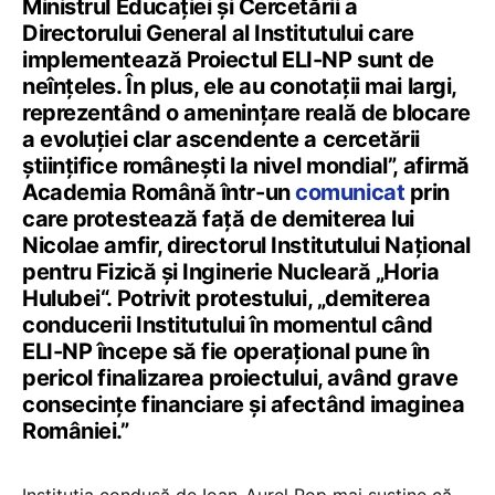
Ministrul Educației și Cercetării a
Directorului General al Institutului care
implementează Proiectul ELI-NP sunt de
neînţeles. În plus, ele au conotații mai largi,
reprezentând o amenințare reală de blocare
a evoluției clar ascendente a cercetării
științifice românești la nivel mondial”, afirmă
Academia Română într-un
comunicat
prin
care protestează față de demiterea lui
Nicolae amfir, directorul Institutului Național
pentru Fizică și Inginerie Nucleară „Horia
Hulubei“. Potrivit protestului, „demiterea
conducerii Institutului în momentul când
ELI-NP începe să fie operațional pune în
pericol finalizarea proiectului, având grave
consecinţe financiare și afectând imaginea
României.”
Instituția condusă de Ioan-Aurel Pop mai susține că