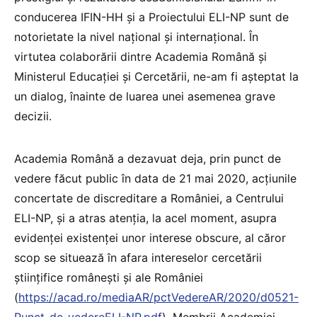
conducerea IFIN-HH și a Proiectului ELI-NP sunt de
notorietate la nivel naţional și internațional. În
virtutea colaborării dintre Academia Română și
Ministerul Educației și Cercetării, ne-am fi așteptat la
un dialog, înainte de luarea unei asemenea grave
decizii.
Academia Română a dezavuat deja, prin punct de
vedere făcut public în data de 21 mai 2020, acțiunile
concertate de discreditare a României, a Centrului
ELI-NP, și a atras atenția, la acel moment, asupra
evidenței existenței unor interese obscure, al căror
scop se situează în afara intereselor cercetării
științifice românești și ale României
(
https://acad.ro/mediaAR/pctVedereAR/2020/d0521-
Punct-de-vedereELI-NP.pdf
). Membrii Academiei