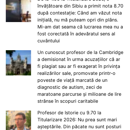
învățătoare din Sibiu a primit nota 8.70
după contestație: Când am văzut nota
inițială, nu mă puteam opri din plâns.
Mi-am dat seama că lucrarea mea nu a
fost corectată în adevăratul sens al
cuvântului
Un cunoscut profesor de la Cambridge
a demisionat în urma acuzațiilor că ar
fi plagiat sau ar fi exagerat în privința
realizărilor sale, promovate printr-o
poveste de viață marcată de un
diagnostic de autism, zeci de
maratoane parcurse și milioane de lire
strânse în scopuri caritabile
Profesor de Istorie cu 9.70 la
Titularizare 2026: Nu prea sunt mari
așteptările. Din păcate nu sunt posturi