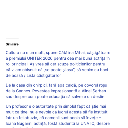
Similare
Cultura nu e un moft, spune Cătălina Mihai, câștigătoare
a premiului UNITER 2026 pentru cea mai bună actriță în
rol principal: Aș vrea să cer scuze politicienilor pentru
că v-am obișnuit că „se poate și așa”, să venim cu bani
de acasă / Lista câștigătorilor
De la casa din chirpici, fără apă caldă, pe covorul roșu
de la Cannes. Povestea impresionantă a Alinei Șerban
sau despre cum poate educația să salveze un destin
Un profesor e o autoritate prin simplul fapt că știe mai
mult ca tine, nu e nevoie ca lucrul acesta să fie instituit
într-un fel abuziv, că oamenii sunt acolo să învețe –
Ioana Bugarin, actriță, fostă studentă la UNATC, despre