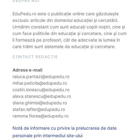
DESPRE NOI
EduPedu.ro este o publicație online care găzduiește
exclusiv articole din domeniul educației și cercetării.
Urmărim constant cum sunt educați copiii noștri, cine și
cum face politicile din educație și cercetare, cine și cum
îi formează pe profesori, cât de adecvate la lumea în
care trăim sunt sistemele de educație și cercetare.
CONTACT REDACȚIE
Adrese e-mail
raluca.pantazi@edupedu.ro
mihai.peticila@edupedu.ro
costin.ionescu@edupedu.ro
alexa.stanescu@edupedu.ro
diana.ghimisi@edupedu.ro
stefan.lefter@edupedu.ro
ramona.florea@edupedu.ro
Notă de informare cu privire la prelucrarea de date
personale prin intermediul site-ului