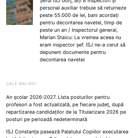
Șeful ISJ Gorj, alți 8 inspectori și
personal auxiliar trebuie să returneze
peste 55.000 de lei, bani acordați
pentru decontarea navetei, timp de
peste un an / Inspectorul general,
Marian Staicu: La vremea aceea nu
eram inspector șef. ISJ ne-a cerut să
depunem documente pentru
decontarea navetei
CELE MAI NOI
An școlar 2026-2027. Lista posturilor pentru
profesori a fost actualizată, pe fiecare județ, după
repartizarea candidaților de la Titularizare 2026 pe
posturi pe perioadă nedeterminată
ISJ Constanța pasează Palatului Copiilor executarea