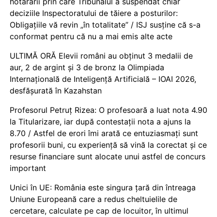
hotărârii prin care Tribunalul a suspendat chiar
deciziile Inspectoratului de tăiere a posturilor:
Obligațiile vă revin „în totalitate” / ISJ susține că s-a
conformat pentru că nu a mai emis alte acte
ULTIMĂ ORĂ Elevii români au obținut 3 medalii de
aur, 2 de argint și 3 de bronz la Olimpiada
Internațională de Inteligență Artificială – IOAI 2026,
desfășurată în Kazahstan
Profesorul Petruț Rizea: O profesoară a luat nota 4.90
la Titularizare, iar după contestații nota a ajuns la
8.70 / Astfel de erori îmi arată ce entuziasmați sunt
profesorii buni, cu experiență să vină la corectat și ce
resurse financiare sunt alocate unui astfel de concurs
important
Unici în UE: România este singura țară din întreaga
Uniune Europeană care a redus cheltuielile de
cercetare, calculate pe cap de locuitor, în ultimul