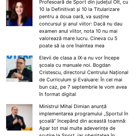
Profesoară de Sport din județul Olt, cu
10 la Definitivat și 10 la Titularizare
pentru a doua oară, va susține
concursul și anul viitor: Dacă nu dau
examen anul viitor, nota 10 nu mai
valorează mare lucru. Cineva cu 5
poate să ia ore înaintea mea
Elevii de clasa a IX-a nu vor începe
școala cu manuale noi. Bogdan
Cristescu, directorul Centrului Național
de Curriculum și Evaluare: În cel mai
bun caz, pe 7 septembrie le vom avea
în format digital
Ministrul Mihai Dimian anunță
implementarea programului „Sportul în
școală” începând din această toamnă:
Apar tot mai multe adeverințe de
scutire la Sport, iar obezitatea în