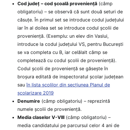
Cod județ
– cod școală proveniență
(câmp
obligatoriu) – se observă că sunt două seturi de
căsuţe. În primul set se introduce codul judeţului
iar în al doilea set se introduce codul şcolii de
provenienţă. (Exemplu: un elev din Vaslui,
introduce la codul judeţului VS, pentru București
se va completa cu B, iar celălalt câmp se
completează cu codul şcolii de provenienţă).
Codul şcolii de provenienţă se găseşte în
broşura editată de inspectoratul şcolar judeţean
sau
în lista şcolilor din secţiunea Planul de
şcolarizare 2019
Denumire
(câmp obligatoriu) – reprezintă
numele şcolii de provenienţă.
Media claselor V-VIII
(câmp obligatoriu) –
media candidatului pe parcursul celor 4 ani de