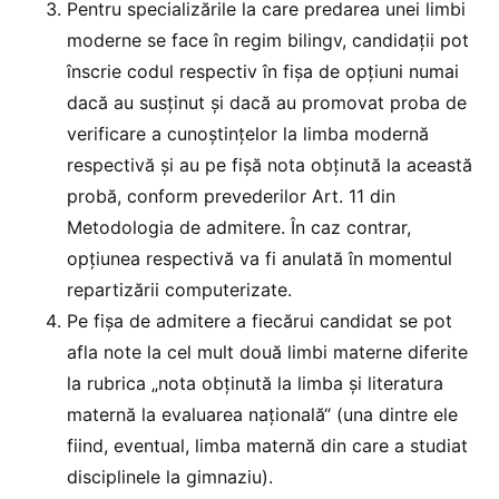
Pentru specializările la care predarea unei limbi
moderne se face în regim bilingv, candidații pot
înscrie codul respectiv în fişa de opţiuni numai
dacă au susţinut şi dacă au promovat proba de
verificare a cunoştinţelor la limba modernă
respectivă şi au pe fişă nota obţinută la această
probă, conform prevederilor Art. 11 din
Metodologia de admitere. În caz contrar,
opţiunea respectivă va fi anulată în momentul
repartizării computerizate.
Pe fișa de admitere a fiecărui candidat se pot
afla note la cel mult două limbi materne diferite
la rubrica „nota obținută la limba și literatura
maternă la evaluarea națională“ (una dintre ele
fiind, eventual, limba maternă din care a studiat
disciplinele la gimnaziu).