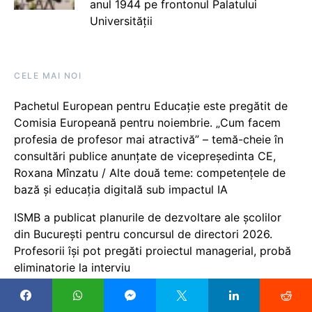
anul 1944 pe frontonul Palatului
Universității
CELE MAI NOI
Pachetul European pentru Educație este pregătit de
Comisia Europeană pentru noiembrie. „Cum facem
profesia de profesor mai atractivă” – temă-cheie în
consultări publice anunțate de vicepreședinta CE,
Roxana Mînzatu / Alte două teme: competențele de
bază și educația digitală sub impactul IA
ISMB a publicat planurile de dezvoltare ale școlilor
din București pentru concursul de directori 2026.
Profesorii își pot pregăti proiectul managerial, probă
eliminatorie la interviu
UPDATE Sesiunea de toamnă BAC 2026. Proba scrisă