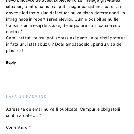
nevorbindu-se de acest subiecte nu se intelege gravitatea
situatiei , pentru ca nu mai poti fi sigur ca sistemul care s-a
dovedit ieri toata ziua defectuos nu va claca determinand un
intreg haos in repartizarea elevilor. Cum e posibil sa nu fie
transmis un mesaj de scuze, de asigurare ca situatia e sub
control ?
Carei institutii te mai poti adresa azi pentru a te simti protejat
in fata unui stat abuziv ? Doar ambasadelo , pentru viza de
plecare !
Reply
LASĂ UN RĂSPUNS
Adresa ta de email nu va fi publicată.
Câmpurile obligatorii
sunt marcate cu
*
Comentariu
*