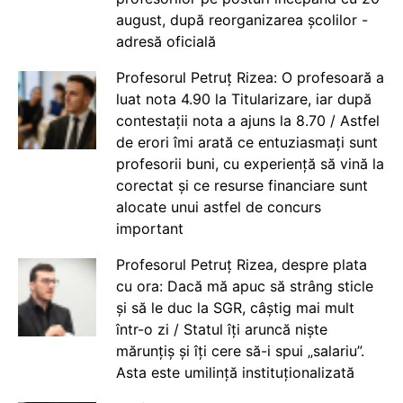
august, după reorganizarea școlilor -
adresă oficială
Profesorul Petruț Rizea: O profesoară a
luat nota 4.90 la Titularizare, iar după
contestații nota a ajuns la 8.70 / Astfel
de erori îmi arată ce entuziasmați sunt
profesorii buni, cu experiență să vină la
corectat și ce resurse financiare sunt
alocate unui astfel de concurs
important
Profesorul Petruț Rizea, despre plata
cu ora: Dacă mă apuc să strâng sticle
și să le duc la SGR, câștig mai mult
într-o zi / Statul îți aruncă niște
mărunțiș și îți cere să-i spui „salariu”.
Asta este umilință instituționalizată