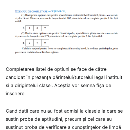
Completarea listei de opţiuni se face de către
candidat în prezenţa părintelui/tutorelui legal instituit
şi a dirigintelui clasei. Aceştia vor semna fişa de
înscriere.
Candidaţii care nu au fost admişi la clasele la care se
susţin probe de aptitudini, precum şi cei care au
susţinut proba de verificare a cunoştinţelor de limbă