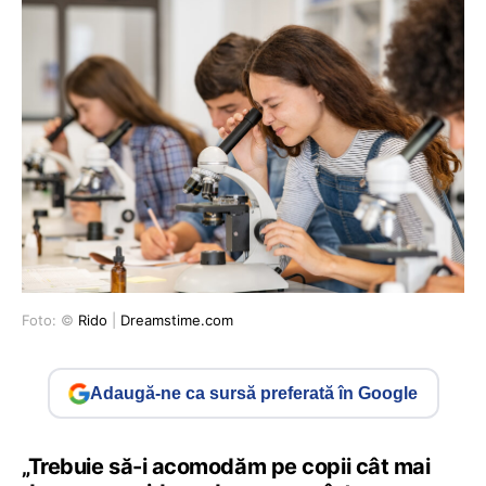
Foto: ©
Rido
|
Dreamstime.com
Adaugă-ne ca sursă preferată în Google
„Trebuie să-i acomodăm pe copii cât mai