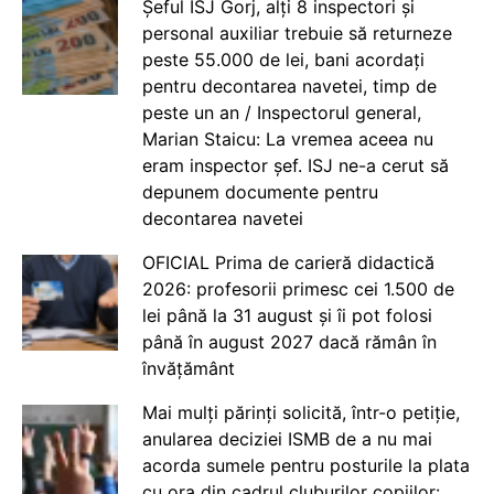
Șeful ISJ Gorj, alți 8 inspectori și
personal auxiliar trebuie să returneze
peste 55.000 de lei, bani acordați
pentru decontarea navetei, timp de
peste un an / Inspectorul general,
Marian Staicu: La vremea aceea nu
eram inspector șef. ISJ ne-a cerut să
depunem documente pentru
decontarea navetei
OFICIAL Prima de carieră didactică
2026: profesorii primesc cei 1.500 de
lei până la 31 august și îi pot folosi
până în august 2027 dacă rămân în
învățământ
Mai mulți părinți solicită, într-o petiție,
anularea deciziei ISMB de a nu mai
acorda sumele pentru posturile la plata
cu ora din cadrul cluburilor copiilor: