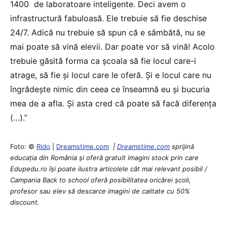
1400 de laboratoare inteligente. Deci avem o
infrastructură fabuloasă. Ele trebuie să fie deschise
24/7. Adică nu trebuie să spun că e sâmbătă, nu se
mai poate să vină elevii. Dar poate vor să vină! Acolo
trebuie găsită forma ca școala să fie locul care-i
atrage, să fie și locul care le oferă. Și e locul care nu
îngrădește nimic din ceea ce înseamnă eu și bucuria
mea de a afla. Și asta cred că poate să facă diferența
(…).”
Foto: ©
Rido
|
Dreamstime.com
|
Dreamstime.com
sprijină
educaţia din România şi oferă gratuit imagini stock prin care
Edupedu.ro îşi poate ilustra articolele cât mai relevant posibil /
Campania Back to school oferă posibilitatea oricărei școli,
profesor sau elev să descarce imagini de calitate cu 50%
discount.