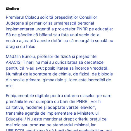
Similare
Premierul Ciolacu solicită președinților Consiliilor
Județene și primarilor să urmărească personal
implementarea urgentă a proiectelor PNRR pe educație:
Să ne gândim că băiatul sau fata unui vecin de-al
nostru așteaptă aceste dotări ca să meargă la școală cu
drag și cu folos
Mădălin Bunoiu, profesor de fizică și președinte
ARACIS: Tinerii nu mai au curiozitatea să cerceteze
pentru că n-au avut posibilitatea să încerce vreodată.
Numărul de laboratoare de chimie, de fizică, de biologie
din școlile primare, gimnaziale și licee este incredibil de
mic
Echipamentele digitale pentru dotarea claselor, pe care
primăriile le vor cumpăra cu bani din PNRR, „vor fi
calitative, moderne și adaptate vârstei elevilor“,
transmite agenția de implementare a Ministerului
Educației / Nu este menționat drept criteriu prețul cel
mai mic sau produse pe standardul minimal, iar
UEFISCDI avertizează că banii rămași necheltuiți nu pot