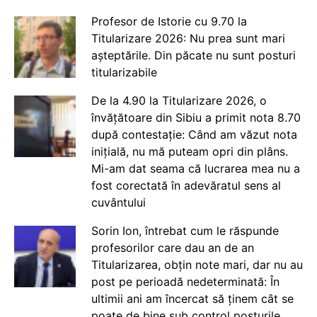
Profesor de Istorie cu 9.70 la
Titularizare 2026: Nu prea sunt mari
așteptările. Din păcate nu sunt posturi
titularizabile
De la 4.90 la Titularizare 2026, o
învățătoare din Sibiu a primit nota 8.70
după contestație: Când am văzut nota
inițială, nu mă puteam opri din plâns.
Mi-am dat seama că lucrarea mea nu a
fost corectată în adevăratul sens al
cuvântului
Sorin Ion, întrebat cum le răspunde
profesorilor care dau an de an
Titularizarea, obțin note mari, dar nu au
post pe perioadă nedeterminată: În
ultimii ani am încercat să ținem cât se
poate de bine sub control posturile