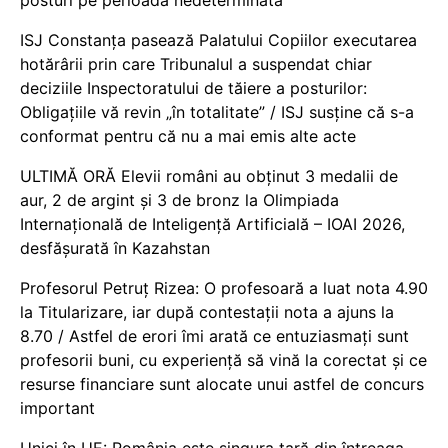
posturi pe perioadă nedeterminată
ISJ Constanța pasează Palatului Copiilor executarea
hotărârii prin care Tribunalul a suspendat chiar
deciziile Inspectoratului de tăiere a posturilor:
Obligațiile vă revin „în totalitate” / ISJ susține că s-a
conformat pentru că nu a mai emis alte acte
ULTIMĂ ORĂ Elevii români au obținut 3 medalii de
aur, 2 de argint și 3 de bronz la Olimpiada
Internațională de Inteligență Artificială – IOAI 2026,
desfășurată în Kazahstan
Profesorul Petruț Rizea: O profesoară a luat nota 4.90
la Titularizare, iar după contestații nota a ajuns la
8.70 / Astfel de erori îmi arată ce entuziasmați sunt
profesorii buni, cu experiență să vină la corectat și ce
resurse financiare sunt alocate unui astfel de concurs
important