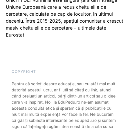
Unici în UE: România este singura țară din întreaga
Uniune Europeană care a redus cheltuielile de
cercetare, calculate pe cap de locuitor, în ultimul
deceniu. Între 2015-2025, spațiul comunitar a crescut
masiv cheltuielile de cercetare – ultimele date
Eurostat
COPYRIGHT
Pentru că scrieți despre educație, sau cu atât mai mult
datorită acestui lucru, ar fi util să citați cu link, atunci
când preluați un articol, părți dintr-un articol sau o idee
care v-a inspirat. Noi, la EduPedu.ro ne-am asumat
această conduită etică și sperăm că și publicațiile cu
mult mai multă experiență vor face la fel. Ne bucurăm
că găsiți subiecte interesante pe Edupedu.ro și suntem
siguri că înțelegeți rugămintea noastră de a cita sursa