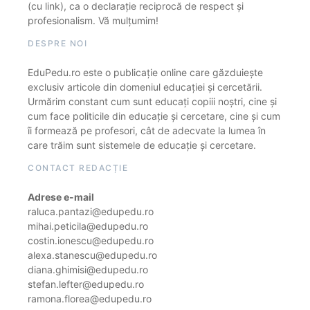
(cu link), ca o declarație reciprocă de respect și
profesionalism. Vă mulțumim!
DESPRE NOI
EduPedu.ro este o publicație online care găzduiește
exclusiv articole din domeniul educației și cercetării.
Urmărim constant cum sunt educați copiii noștri, cine și
cum face politicile din educație și cercetare, cine și cum
îi formează pe profesori, cât de adecvate la lumea în
care trăim sunt sistemele de educație și cercetare.
CONTACT REDACȚIE
Adrese e-mail
raluca.pantazi@edupedu.ro
mihai.peticila@edupedu.ro
costin.ionescu@edupedu.ro
alexa.stanescu@edupedu.ro
diana.ghimisi@edupedu.ro
stefan.lefter@edupedu.ro
ramona.florea@edupedu.ro