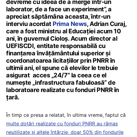
devreme cu ideea de a merge într-un
laborator, de a face un experiment”, a
apreciat săptămâna aceasta, într-un
interviu acordat
Prima News
, Adrian Curaj,
care a fost ministru al Educației acum 10
ani, în guvernul Cioloș. Acum director al
UEFISCDI, entitate responsabilă cu
finanțarea învățământului superior și
coordonatoarea licitațiilor prin PNRR în
ultimii ani, el spune că elevilor le trebuie
asigurat acces „24/7” la ceea ce el
numește „infrastructura fabuloasă” de
laboratoare realizate cu fonduri PNRR în
țară.
În timp ce presa a relatat, în ultima vreme, faptul că
multe dotări realizate cu fonduri PNRR au rămas
neutilizate și altele întârzie, doar 50% din fondurile