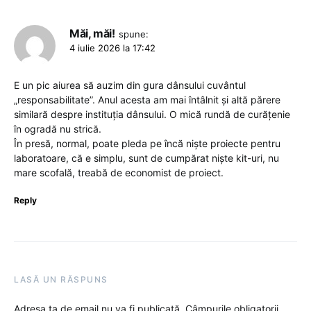
Măi, măi!
spune:
4 iulie 2026 la 17:42
E un pic aiurea să auzim din gura dânsului cuvântul
„responsabilitate”. Anul acesta am mai întâlnit și altă părere
similară despre instituția dânsului. O mică rundă de curățenie
în ogradă nu strică.
În presă, normal, poate pleda pe încă niște proiecte pentru
laboratoare, că e simplu, sunt de cumpărat niște kit-uri, nu
mare scofală, treabă de economist de proiect.
Reply
LASĂ UN RĂSPUNS
Adresa ta de email nu va fi publicată.
Câmpurile obligatorii