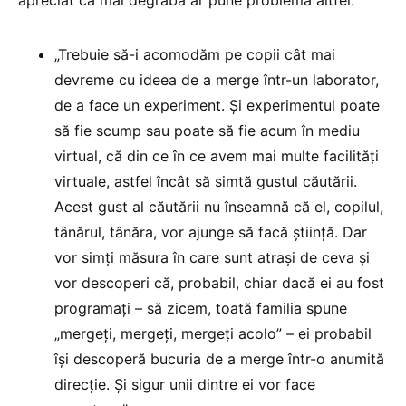
apreciat că mai degrabă ar pune problema altfel:
„Trebuie să-i acomodăm pe copii cât mai
devreme cu ideea de a merge într-un laborator,
de a face un experiment. Și experimentul poate
să fie scump sau poate să fie acum în mediu
virtual, că din ce în ce avem mai multe facilități
virtuale, astfel încât să simtă gustul căutării.
Acest gust al căutării nu înseamnă că el, copilul,
tânărul, tânăra, vor ajunge să facă știință. Dar
vor simți măsura în care sunt atrași de ceva și
vor descoperi că, probabil, chiar dacă ei au fost
programați – să zicem, toată familia spune
„mergeți, mergeți, mergeți acolo” – ei probabil
își descoperă bucuria de a merge într-o anumită
direcție. Și sigur unii dintre ei vor face