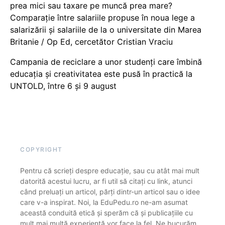
prea mici sau taxare pe muncă prea mare?
Comparație între salariile propuse în noua lege a
salarizării și salariile de la o universitate din Marea
Britanie / Op Ed, cercetător Cristian Vraciu
Campania de reciclare a unor studenți care îmbină
educația și creativitatea este pusă în practică la
UNTOLD, între 6 și 9 august
COPYRIGHT
Pentru că scrieți despre educație, sau cu atât mai mult
datorită acestui lucru, ar fi util să citați cu link, atunci
când preluați un articol, părți dintr-un articol sau o idee
care v-a inspirat. Noi, la EduPedu.ro ne-am asumat
această conduită etică și sperăm că și publicațiile cu
mult mai multă experiență vor face la fel. Ne bucurăm