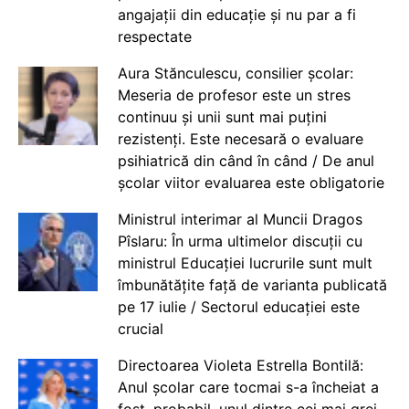
angajații din educație și nu par a fi
respectate
Aura Stănculescu, consilier școlar:
Meseria de profesor este un stres
continuu și unii sunt mai puțini
rezistenți. Este necesară o evaluare
psihiatrică din când în când / De anul
școlar viitor evaluarea este obligatorie
Ministrul interimar al Muncii Dragos
Pîslaru: În urma ultimelor discuții cu
ministrul Educației lucrurile sunt mult
îmbunătățite față de varianta publicată
pe 17 iulie / Sectorul educației este
crucial
Directoarea Violeta Estrella Bontilă:
Anul școlar care tocmai s-a încheiat a
fost, probabil, unul dintre cei mai grei