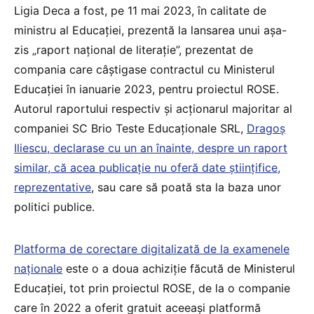
Ligia Deca a fost, pe 11 mai 2023, în calitate de
ministru al Educației, prezentă la lansarea unui așa-
zis „raport național de literație”, prezentat de
compania care câștigase contractul cu Ministerul
Educației în ianuarie 2023, pentru proiectul ROSE.
Autorul raportului respectiv și acționarul majoritar al
companiei SC Brio Teste Educaționale SRL,
Dragoș
Iliescu, declarase cu un an înainte, despre un raport
similar, că acea publicație nu oferă date științifice,
reprezentative
, sau care să poată sta la baza unor
politici publice.
Platforma de corectare digitalizată de la examenele
naționale
este o a doua achiziție făcută de Ministerul
Educației, tot prin proiectul ROSE, de la o companie
care în 2022 a oferit gratuit aceeași platformă