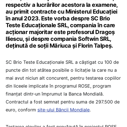
respectiv a lucrărilor acestora la examene,
au primit contracte cu Ministerul Educației
în anul 2023. Este vorba despre SC Brio
Teste Educaționale SRL, compania în care
acționar majoritar este profesorul Dragoș
Iliescu, și despre compania Softwin SRL,
deținută de soții Măriuca și Florin Talpeș.
SC Brio Teste Educaționale SRL a câștigat cu 100 de
puncte din tot atâtea posibile o licitație la care nu a
mai avut niciun alt concurent, pentru testarea copiilor
din liceele implicate în programul ROSE, program
finanțat dintr-un împrumut la Banca Mondială.
Contractul a fost semnat pentru suma de 297.500 de
euro, conform
site-ului Băncii Mondiale
.
Testarea elevilor a fost prevăzută în proiectul ROSE,