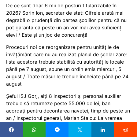
De ce sunt doar 6 mii de posturi titularizabile în
2026? Sorin Ion, secretar de stat: Cifrele arată mai
degrabă o prudență din partea școlilor pentru că nu
pot garanta că peste un an vor mai avea suficienți
elevi / Este și un joc de concurență
Proceduri noi de reorganizare pentru unitățile de
învățământ care nu au realizat planul de școlarizare:
lista acestora trebuie stabilită cu autoritățile locale
până pe 7 august, spune un ordin emis miercuri, 5
august / Toate măsurile trebuie încheiate până pe 24
august
Șeful ISJ Gorj, alți 8 inspectori și personal auxiliar
trebuie să returneze peste 55.000 de lei, bani
acordați pentru decontarea navetei, timp de peste un
an / Inspectorul general, Marian Staicu: La vremea
aceea nu eram inspector șef. ISJ ne-a cerut să
depunem documente pentru decontarea navetei