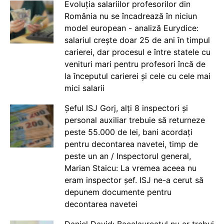
Evoluția salariilor profesorilor din
România nu se încadrează în niciun
model european - analiză Eurydice:
salariul crește doar 25 de ani în timpul
carierei, dar procesul e între statele cu
venituri mari pentru profesori încă de
la începutul carierei și cele cu cele mai
mici salarii
Șeful ISJ Gorj, alți 8 inspectori și
personal auxiliar trebuie să returneze
peste 55.000 de lei, bani acordați
pentru decontarea navetei, timp de
peste un an / Inspectorul general,
Marian Staicu: La vremea aceea nu
eram inspector șef. ISJ ne-a cerut să
depunem documente pentru
decontarea navetei
Daniel David: Bacalaureatul nu ar trebui