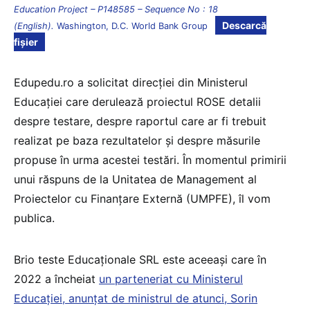
Education Project – P148585 – Sequence No : 18
Descarcă
(English).
Washington, D.C. World Bank Group
fișier
Edupedu.ro a solicitat direcției din Ministerul
Educației care derulează proiectul ROSE detalii
despre testare, despre raportul care ar fi trebuit
realizat pe baza rezultatelor și despre măsurile
propuse în urma acestei testări. În momentul primirii
unui răspuns de la Unitatea de Management al
Proiectelor cu Finanțare Externă (UMPFE), îl vom
publica.
Brio teste Educaționale SRL este aceeași care în
2022 a încheiat
un parteneriat cu Ministerul
Educației, anunțat de ministrul de atunci, Sorin