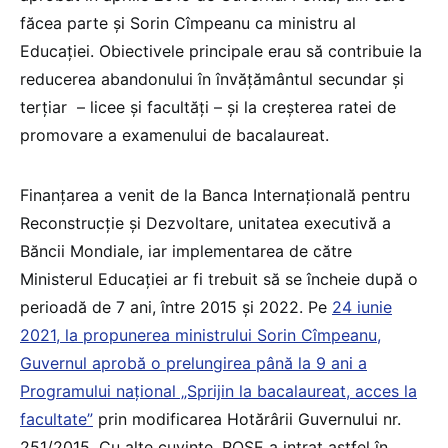
făcea parte și Sorin Cîmpeanu ca ministru al
Educației. Obiectivele principale erau să contribuie la
reducerea abandonului în învățământul secundar și
terțiar – licee și facultăți – și la creșterea ratei de
promovare a examenului de bacalaureat.
Finanțarea a venit de la Banca Internațională pentru
Reconstrucție și Dezvoltare, unitatea executivă a
Băncii Mondiale, iar implementarea de către
Ministerul Educației ar fi trebuit să se încheie după o
perioadă de 7 ani, între 2015 și 2022. Pe
24 iunie
2021, la propunerea ministrului Sorin Cîmpeanu,
Guvernul aprobă o prelungirea până la 9 ani a
Programului naţional „Sprijin la bacalaureat, acces la
facultate”
prin modificarea Hotărârii Guvernului nr.
251/2015. Cu alte cuvinte, ROSE a intrat astfel în