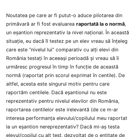
Noutatea pe care ar fi putut-o aduce pilotarea din
primăvară ar fi fost evaluarea
raportată la o normă
,
un eșantion reprezentativ la nivel național. În această
situație, eu dacă îl testez pe un elev vreau să înțeleg
care este ”nivelul lui” comparativ cu alți elevi din
România testați în aceeași perioadă și vreau să îi
urmăresc progresul în timp în funcție de această
normă (raportat prin scorul exprimat în centile). De
altfel, acesta este singurul motiv pentru care
raportăm centilele. Dacă eșantionul nu este
reprezentativ pentru nivelul elevilor din România,
raportarea centilelor este irelevantă (de ce m-ar
interesa performanța elevului/copilului meu raportat
la un eșantion nereprezentativ? Dacă mi-aș testa
elevul/copilul cu alt test, dezvoltat de o entitate de