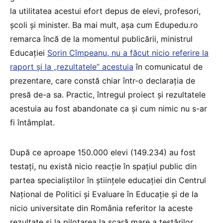
la utilitatea acestui efort depus de elevi, profesori,
școli și minister. Ba mai mult, așa cum Edupedu.ro
remarca încă de la momentul publicării, ministrul
Educației
Sorin Cîmpeanu, nu a făcut nicio referire la
raport și la „rezultatele” acestuia
în comunicatul de
prezentare, care constă chiar într-o declarația de
presă de-a sa. Practic, întregul proiect și rezultatele
acestuia au fost abandonate ca și cum nimic nu s-ar
fi întâmplat.
După ce aproape 150.000 elevi (149.234) au fost
testați, nu există nicio reacție în spațiul public din
partea specialiștilor în științele educației din Centrul
Național de Politici și Evaluare în Educație și de la
nicio universitate din România referitor la aceste
rezultate și la pilotarea la scară mare a testărilor