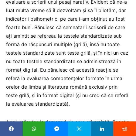
evaluare a scrierii unui pasaj narativ. Evident că ne-a
luat multă vreme să îl dezvoltăm și să îl pilotăm, dar
indicatorii psihometrici pe care i-am obținut au fost
foarte buni. Bănuiesc că semnatarii scrisorii de care
ați amintit se refereau la testele standardizate sub
formă de răspunsuri multiple (grilă), însă nu toate
testele standardizate sunt teste grilă, și în nici un caz
nu toate testele standardizate se administrează în
format digital. Eu bănuiesc că această reacție se
referă la evaluarea competențelor formate în urma
orelor de limba și literatura română exclusiv prin
teste grilă, și în format digital (și nu cred că se referă
la evaluarea standardizată).
Apoi, referitor la demersul de care ați amintit: Reacția
este justificată. În nici un caz nu aș fi inclus în lege