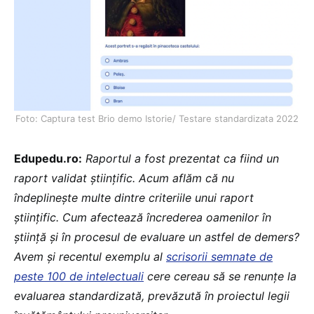
Foto: Captura test Brio demo Istorie/ Testare standardizata 2022
Edupedu.ro:
Raportul a fost prezentat ca fiind un
raport validat științific. Acum aflăm că nu
îndeplinește multe dintre criteriile unui raport
științific. Cum afectează încrederea oamenilor în
știință și în procesul de evaluare un astfel de demers?
Avem și recentul exemplu al
scrisorii semnate de
peste 100 de intelectuali
cere cereau să se renunțe la
evaluarea standardizată, prevăzută în proiectul legii