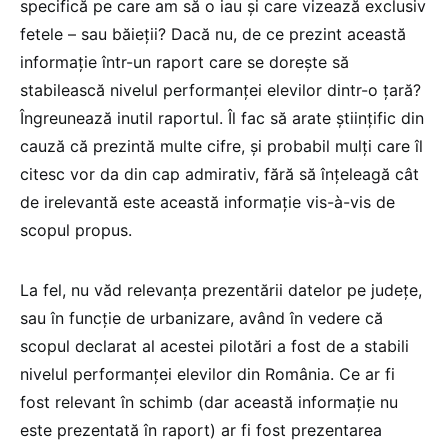
specifică pe care am să o iau și care vizează exclusiv
fetele – sau băieții? Dacă nu, de ce prezint această
informație într-un raport care se dorește să
stabilească nivelul performanței elevilor dintr-o țară?
Îngreunează inutil raportul. Îl fac să arate științific din
cauză că prezintă multe cifre, și probabil mulți care îl
citesc vor da din cap admirativ, fără să înțeleagă cât
de irelevantă este această informație vis-à-vis de
scopul propus.
La fel, nu văd relevanța prezentării datelor pe județe,
sau în funcție de urbanizare, având în vedere că
scopul declarat al acestei pilotări a fost de a stabili
nivelul performanței elevilor din România. Ce ar fi
fost relevant în schimb (dar această informație nu
este prezentată în raport) ar fi fost prezentarea