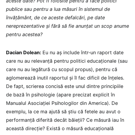
aceste date? Pot fi folosite pentru a face politici
publice sau pentru a lua măsuri în sistemul de
învățământ, de ce aceste defalcări, pe date
nereprezentative și fără să fie anunțat un scop anume
pentru acestea?
Dacian Dolean:
Eu nu aș include într-un raport date
care nu au relevanță pentru politici educaționale (sau
care nu au legătură cu scopul propus), pentru că
aglomerează inutil raportul și îl fac dificil de înțeles.
De fapt, scrierea concisă este unul dintre principiile
de bază în psihologie (apare precizat explicit în
Manualul Asociației Psihologilor din America). De
exemplu, la ce ma ajută să știu că fetele au avut o
performanță diferită decât băieții? Ce măsură iau în
această direcție? Există o măsură educațională