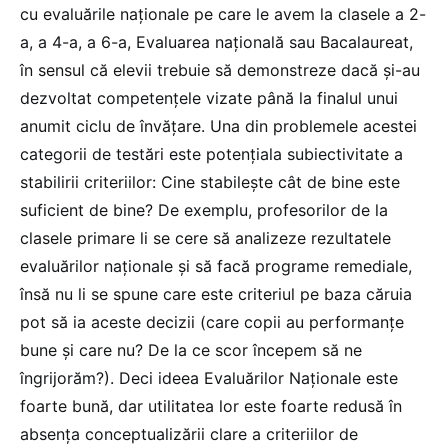
cu evaluările naționale pe care le avem la clasele a 2-
a, a 4-a, a 6-a, Evaluarea națională sau Bacalaureat,
în sensul că elevii trebuie să demonstreze dacă și-au
dezvoltat competențele vizate până la finalul unui
anumit ciclu de învățare. Una din problemele acestei
categorii de testări este potențiala subiectivitate a
stabilirii criteriilor: Cine stabilește cât de bine este
suficient de bine? De exemplu, profesorilor de la
clasele primare li se cere să analizeze rezultatele
evaluărilor naționale și să facă programe remediale,
însă nu li se spune care este criteriul pe baza căruia
pot să ia aceste decizii (care copii au performanțe
bune și care nu? De la ce scor începem să ne
îngrijorăm?). Deci ideea Evaluărilor Naționale este
foarte bună, dar utilitatea lor este foarte redusă în
absența conceptualizării clare a criteriilor de