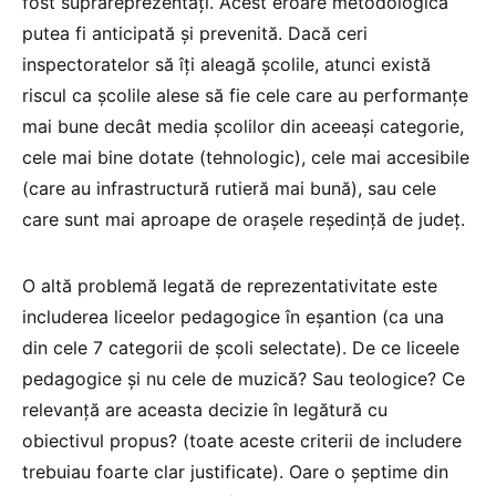
fost suprareprezentați. Acest eroare metodologică
putea fi anticipată și prevenită. Dacă ceri
inspectoratelor să îți aleagă școlile, atunci există
riscul ca școlile alese să fie cele care au performanțe
mai bune decât media școlilor din aceeași categorie,
cele mai bine dotate (tehnologic), cele mai accesibile
(care au infrastructură rutieră mai bună), sau cele
care sunt mai aproape de orașele reședință de județ.
O altă problemă legată de reprezentativitate este
includerea liceelor pedagogice în eșantion (ca una
din cele 7 categorii de școli selectate). De ce liceele
pedagogice și nu cele de muzică? Sau teologice? Ce
relevanță are aceasta decizie în legătură cu
obiectivul propus? (toate aceste criterii de includere
trebuiau foarte clar justificate). Oare o șeptime din