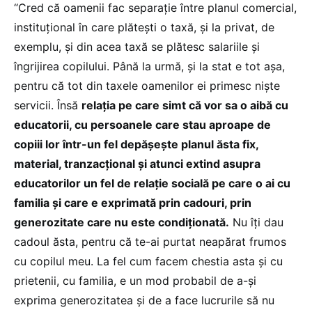
“Cred că oamenii fac separație între planul comercial,
instituțional în care plătești o taxă, și la privat, de
exemplu, și din acea taxă se plătesc salariile și
îngrijirea copilului. Până la urmă, și la stat e tot așa,
pentru că tot din taxele oamenilor ei primesc niște
servicii. Însă
relația pe care simt că vor sa o aibă cu
educatorii, cu persoanele care stau aproape de
copiii lor într-un fel depășește planul ăsta fix,
material, tranzacțional și atunci extind asupra
educatorilor un fel de relație socială pe care o ai cu
familia și care e exprimată prin cadouri, prin
generozitate care nu este condiționată.
Nu îți dau
cadoul ăsta, pentru că te-ai purtat neapărat frumos
cu copilul meu. La fel cum facem chestia asta și cu
prietenii, cu familia, e un mod probabil de a-și
exprima generozitatea și de a face lucrurile să nu