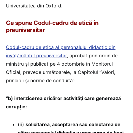
Universitatea din Oxford.
Ce spune Codul-cadru de etică în
preuniversitar
Codul-cadru de etică al personalului didactic din
învățământul preuniversitar
, aprobat prin ordin de
ministru și publicat pe 4 octombrie în Monitorul
Oficial, prevede următoarele, la Capitolul “Valori,
principii și norme de conduită”:
“b) interzicerea oricăror activități care generează
corupție:
(ii)
solicitarea, acceptarea sau colectarea de
către personalul didactic a unor sume de bani,