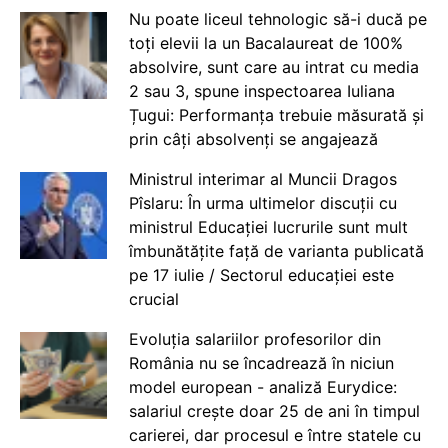
Nu poate liceul tehnologic să-i ducă pe
toți elevii la un Bacalaureat de 100%
absolvire, sunt care au intrat cu media
2 sau 3, spune inspectoarea Iuliana
Țugui: Performanța trebuie măsurată și
prin câți absolvenți se angajează
Ministrul interimar al Muncii Dragos
Pîslaru: În urma ultimelor discuții cu
ministrul Educației lucrurile sunt mult
îmbunătățite față de varianta publicată
pe 17 iulie / Sectorul educației este
crucial
Evoluția salariilor profesorilor din
România nu se încadrează în niciun
model european - analiză Eurydice:
salariul crește doar 25 de ani în timpul
carierei, dar procesul e între statele cu