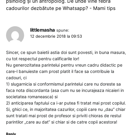
psiholog și un antropolog. De unde vine febra
cadourilor dezbătute pe Whatsapp? - Mami tips
littlemasha
spune:
12 decembrie 2018 la 09:53
Sincer, ce spun baietii astia doi sunt povesti, in buna masura,
cu tot respectul pentru calificarile lor!
Nu generozitatea parintelui pentru vreun cadru didactic pe
care-l banuieste cam prost platit il face sa contribuie la
cadouri, ci
1) slugarnicia si conformismul parintelui care nu doreste sa
faca nota discordanta (asa cum nu se incurajeaza nicaieri in
societatea romaneasca) si
2) anticiparea faptului ca i-ar putea fi tratat mai prost copilul.
Si, ghici ce, in majoritatea cazurilor, copiii care nu „dau” chiar
sunt tratati mai prost de profesor si priviti chioras de restul
parintilor „care au dat” si chiar si de catre copii acestora!
Reply