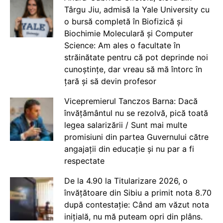
Târgu Jiu, admisă la Yale University cu
o bursă completă în Biofizică și
Biochimie Moleculară și Computer
Science: Am ales o facultate în
străinătate pentru că pot deprinde noi
cunoștințe, dar vreau să mă întorc în
țară și să devin profesor
Vicepremierul Tanczos Barna: Dacă
învățământul nu se rezolvă, pică toată
legea salarizării / Sunt mai multe
promisiuni din partea Guvernului către
angajații din educație și nu par a fi
respectate
De la 4.90 la Titularizare 2026, o
învățătoare din Sibiu a primit nota 8.70
după contestație: Când am văzut nota
inițială, nu mă puteam opri din plâns.