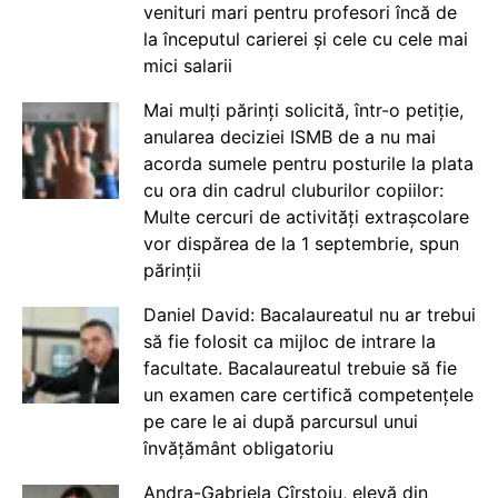
venituri mari pentru profesori încă de
la începutul carierei și cele cu cele mai
mici salarii
Mai mulți părinți solicită, într-o petiție,
anularea deciziei ISMB de a nu mai
acorda sumele pentru posturile la plata
cu ora din cadrul cluburilor copiilor:
Multe cercuri de activități extrașcolare
vor dispărea de la 1 septembrie, spun
părinții
Daniel David: Bacalaureatul nu ar trebui
să fie folosit ca mijloc de intrare la
facultate. Bacalaureatul trebuie să fie
un examen care certifică competențele
pe care le ai după parcursul unui
învățământ obligatoriu
Andra-Gabriela Cîrstoiu, elevă din