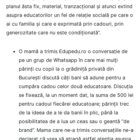
planul ăsta fix, material, tranzacțional și atunci extind
asupra educatorilor un fel de relație socială pe care o
ai cu familia și care e exprimată prin cadouri, prin
generozitate care nu este condiționată”.
O mamă a trimis Edupedu.ro o conversație de
pe un grup de Whatsapp în care mai mulți
părinți cu copii la o grădiniță privată din
București discută câți bani să adune pentru a
cumpăra cadou celor două educatoare. Discuția
se fixează, la un moment dat, la suma de 500 lei
pentru cadoul fiecărei educatoare; părinții trec
de la ideea de a le da banii în plic, până la
posibilitatea de a lua un ceas sau o geantă “de
brand”. Mama care ne-a trimis conversațiile ne-a
declarat că vrea să atragă astfel atenția asupra