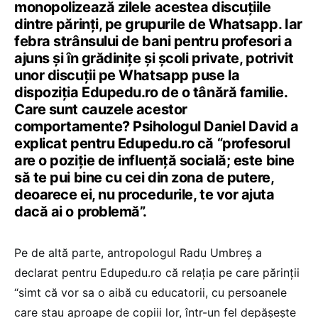
monopolizează zilele acestea discuțiile
dintre părinți, pe grupurile de Whatsapp. Iar
febra strânsului de bani pentru profesori a
ajuns și în grădinițe și școli private, potrivit
unor discuții pe Whatsapp puse la
dispoziția Edupedu.ro de o tânără familie.
Care sunt cauzele acestor
comportamente? Psihologul Daniel David a
explicat pentru Edupedu.ro că “profesorul
are o poziție de influență socială; este bine
să te pui bine cu cei din zona de putere,
deoarece ei, nu procedurile, te vor ajuta
dacă ai o problemă”.
Pe de altă parte, antropologul Radu Umbreș a
declarat pentru Edupedu.ro că relația pe care părinții
“simt că vor sa o aibă cu educatorii, cu persoanele
care stau aproape de copiii lor, într-un fel depășește