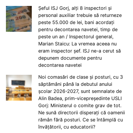
Șeful ISJ Gorj, alți 8 inspectori și
personal auxiliar trebuie să returneze
peste 55.000 de lei, bani acordați
pentru decontarea navetei, timp de
peste un an / Inspectorul general,
Marian Staicu: La vremea aceea nu
eram inspector șef. ISJ ne-a cerut să
depunem documente pentru
decontarea navetei
Noi comasări de clase și posturi, cu 3
săptămâni până la debutul anului
școlar 2026-2027, sunt semnalate de
Alin Badea, prim-vicepreședinte USLI
Gorj: Ministerul o comite grav de tot.
Ne sună directorii disperați că oamenii
rămân fără posturi. Ce se întâmplă cu
învățătorii, cu educatorii?