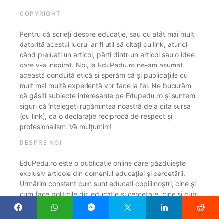
COPYRIGHT
Pentru că scrieți despre educație, sau cu atât mai mult
datorită acestui lucru, ar fi util să citați cu link, atunci
când preluați un articol, părți dintr-un articol sau o idee
care v-a inspirat. Noi, la EduPedu.ro ne-am asumat
această conduită etică și sperăm că și publicațiile cu
mult mai multă experiență vor face la fel. Ne bucurăm
că găsiți subiecte interesante pe Edupedu.ro și suntem
siguri că înțelegeți rugămintea noastră de a cita sursa
(cu link), ca o declarație reciprocă de respect și
profesionalism. Vă mulțumim!
DESPRE NOI
EduPedu.ro este o publicație online care găzduiește
exclusiv articole din domeniul educației și cercetării.
Urmărim constant cum sunt educați copiii noștri, cine și
cum face politicile din educație și cercetare, cine și cum
îi formează pe profesori, cât de adecvate la lumea în
care trăim sunt sistemele de educație și cercetare.