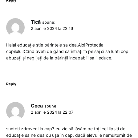
Reply
Tică
spune:
2 aprilie 2024 la 22:16
Halal educație știe părintele sa dea.Alo!Protectia
copilului!Când aveți de gând sa întrați în peisaj și sa luați copii
abuzați și neglijați de la părinții incapabili sa ii educe.
Reply
Coca
spune:
2 aprilie 2024 la 22:07
sunteți zdraveni la cap? eu zic să lăsăm pe toți cei lipsiți de
educație să ne dea cu ușa în cap. dacă elevul e nemulțumit de