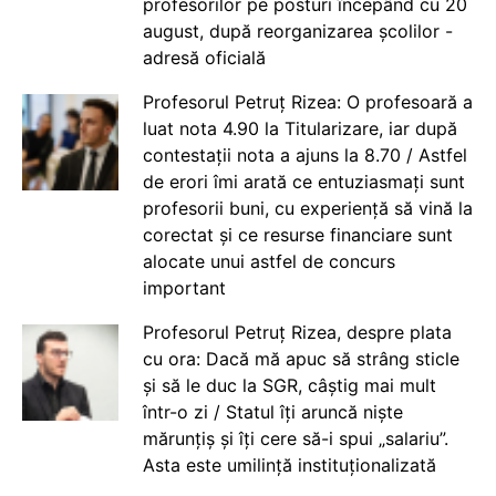
profesorilor pe posturi începând cu 20
august, după reorganizarea școlilor -
adresă oficială
Profesorul Petruț Rizea: O profesoară a
luat nota 4.90 la Titularizare, iar după
contestații nota a ajuns la 8.70 / Astfel
de erori îmi arată ce entuziasmați sunt
profesorii buni, cu experiență să vină la
corectat și ce resurse financiare sunt
alocate unui astfel de concurs
important
Profesorul Petruț Rizea, despre plata
cu ora: Dacă mă apuc să strâng sticle
și să le duc la SGR, câștig mai mult
într-o zi / Statul îți aruncă niște
mărunțiș și îți cere să-i spui „salariu”.
Asta este umilință instituționalizată