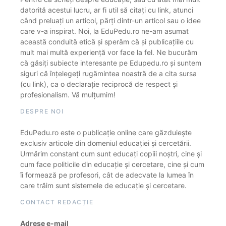
datorită acestui lucru, ar fi util să citați cu link, atunci
când preluați un articol, părți dintr-un articol sau o idee
care v-a inspirat. Noi, la EduPedu.ro ne-am asumat
această conduită etică și sperăm că și publicațiile cu
mult mai multă experiență vor face la fel. Ne bucurăm
că găsiți subiecte interesante pe Edupedu.ro și suntem
siguri că înțelegeți rugămintea noastră de a cita sursa
(cu link), ca o declarație reciprocă de respect și
profesionalism. Vă mulțumim!
DESPRE NOI
EduPedu.ro este o publicație online care găzduiește
exclusiv articole din domeniul educației și cercetării.
Urmărim constant cum sunt educați copiii noștri, cine și
cum face politicile din educație și cercetare, cine și cum
îi formează pe profesori, cât de adecvate la lumea în
care trăim sunt sistemele de educație și cercetare.
CONTACT REDACȚIE
Adrese e-mail