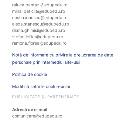
raluca.pantazi@edupedu.ro
mihai.peticila@edupedu.ro
costin.ionescu@edupedu.ro
alexa.stanescu@edupedu.ro
diana.ghimisi@edupedu.ro
stefan.lefter@edupedu.ro
ramona.florea@edupedu.ro
Notă de informare cu privire la prelucrarea de date
personale prin intermediul site-ului
Politica de cookie
Modifică setarile cookie-urilor
PUBLICITATE ȘI PARTENERIATE
Adresă de e-mail
comunicare@edupedu.ro