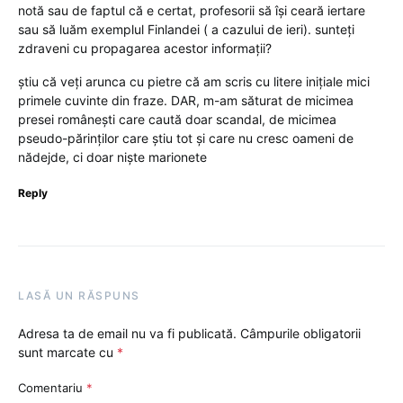
notă sau de faptul că e certat, profesorii să își ceară iertare
sau să luăm exemplul Finlandei ( a cazului de ieri). sunteți
zdraveni cu propagarea acestor informații?
știu că veți arunca cu pietre că am scris cu litere inițiale mici
primele cuvinte din fraze. DAR, m-am săturat de micimea
presei românești care caută doar scandal, de micimea
pseudo-părinților care știu tot și care nu cresc oameni de
nădejde, ci doar niște marionete
Reply
LASĂ UN RĂSPUNS
Adresa ta de email nu va fi publicată.
Câmpurile obligatorii
sunt marcate cu
*
Comentariu
*