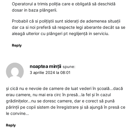
Operatorul a trimis poliția care e obligată să deschidă
dosar in baza plângerii.
Probabil că si polițiștii sunt siderați de ademenea situații
dar ca si noi preferă să respecte legi aberante decât sa se
aleagă ulterior cu plângeri pt neglijență in serviciu.
Reply
noaptea minții
spune:
3 aprilie 2024 la 08:01
și cică nu e nevoie de camere de luat vederi în școală…dacă
erau camere, nu mai era circ în presă…la fel și în cazul
grădinițelor…nu se doresc camere, dar e corect să pună
părinții pe copii sistem de înregistrare și să ajungă în presă ce
le convine…
Reply