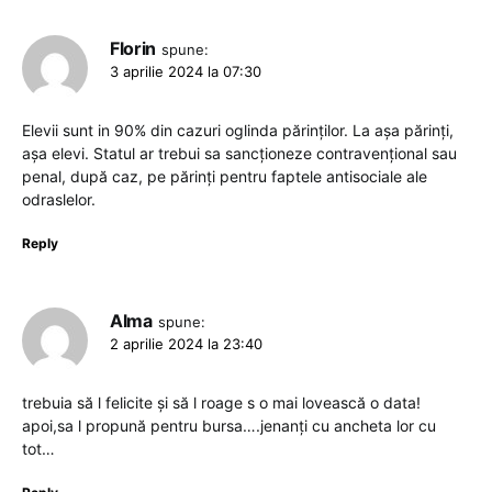
Florin
spune:
3 aprilie 2024 la 07:30
Elevii sunt in 90% din cazuri oglinda părinților. La așa părinți,
așa elevi. Statul ar trebui sa sancționeze contravențional sau
penal, după caz, pe părinți pentru faptele antisociale ale
odraslelor.
Reply
Alma
spune:
2 aprilie 2024 la 23:40
trebuia să l felicite și să l roage s o mai lovească o data!
apoi,sa l propună pentru bursa….jenanți cu ancheta lor cu
tot…