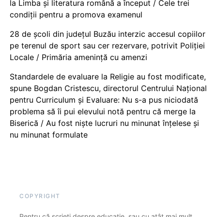
la Limba și literatura română a început / Cele trei
condiții pentru a promova examenul
28 de școli din județul Buzău interzic accesul copiilor
pe terenul de sport sau cer rezervare, potrivit Poliției
Locale / Primăria amenință cu amenzi
Standardele de evaluare la Religie au fost modificate,
spune Bogdan Cristescu, directorul Centrului Național
pentru Curriculum și Evaluare: Nu s-a pus niciodată
problema să îi pui elevului notă pentru că merge la
Biserică / Au fost niște lucruri nu minunat înțelese și
nu minunat formulate
COPYRIGHT
Pentru că scrieți despre educație, sau cu atât mai mult