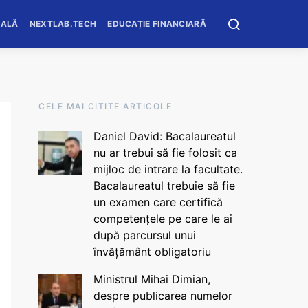
OALĂ
NEXTLAB.TECH
EDUCAȚIE FINANCIARĂ
CELE MAI CITITE ARTICOLE
Daniel David: Bacalaureatul
nu ar trebui să fie folosit ca
mijloc de intrare la facultate.
Bacalaureatul trebuie să fie
un examen care certifică
competențele pe care le ai
după parcursul unui
învățământ obligatoriu
Ministrul Mihai Dimian,
despre publicarea numelor