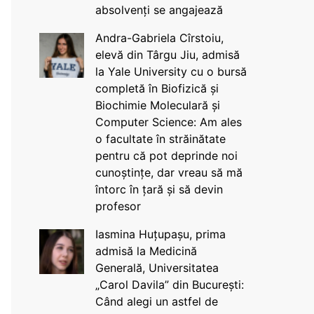
absolvenți se angajează
Andra-Gabriela Cîrstoiu,
elevă din Târgu Jiu, admisă
la Yale University cu o bursă
completă în Biofizică și
Biochimie Moleculară și
Computer Science: Am ales
o facultate în străinătate
pentru că pot deprinde noi
cunoștințe, dar vreau să mă
întorc în țară și să devin
profesor
Iasmina Huțupașu, prima
admisă la Medicină
Generală, Universitatea
„Carol Davila” din București:
Când alegi un astfel de