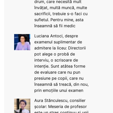
drum, care necesită mult
învățat, multă muncă, multe
sacrificii, trebuie s-o faci cu
sufletul. Pentru mine, asta
înseamnă să fii medic
Luciana Antoci, despre
examenul suplimentar de
admitere la liceu: Directorii
pot alege o probă de
interviu, o scrisoare de
intenție. Sunt atâtea forme
de evaluare care nu pun
presiune pe copii, care nu
înseamnă să treacă, din nou,
prin emoțiile unui examen
Aura Stănculescu, consilier
școlar: Meseria de profesor
este un stres continuu și unii