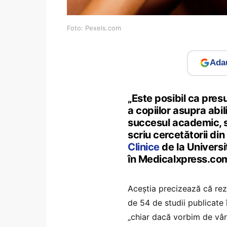
Foto: Pexels.com
Adau
„Este posibil ca pres
a copiilor asupra abil
succesul academic, să
scriu cercetătorii di
Clinice
de la Universi
în Medicalxpress.co
Aceștia precizează că rez
de 54 de studii publicate î
„chiar dacă vorbim de vârs