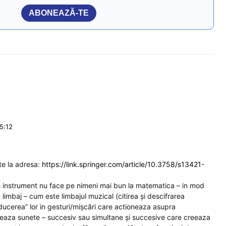
ABONEAZĂ-TE
5:12
ste la adresa:
https://link.springer.com/article/10.3758/s13421-
un instrument nu face pe nimeni mai bun la matematica – in mod
limbaj – cum este limbajul muzical (citirea și descifrarea
ducerea” lor in gesturi/mișcări care actioneaza asupra
eeaza sunete – succesiv sau simultane și succesive care creeaza