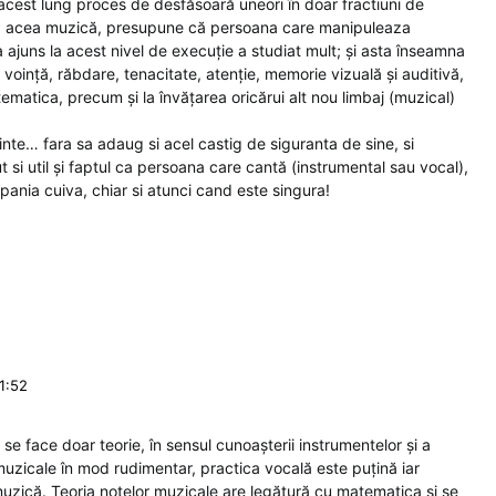
acest lung proces de desfăsoară uneori în doar fractiuni de
a acea muzică, presupune că persoana care manipuleaza
a ajuns la acest nivel de execuție a studiat mult; și asta înseamna
voință, răbdare, tenacitate, atenție, memorie vizuală și auditivă,
tematica, precum și la învățarea oricărui alt nou limbaj (muzical)
nte… fara sa adaug si acel castig de siguranta de sine, si
t si util și faptul ca persoana care cantă (instrumental sau vocal),
mpania cuiva, chiar si atunci cand este singura!
1:52
i se face doar teorie, în sensul cunoașterii instrumentelor și a
r muzicale în mod rudimentar, practica vocală este puțină iar
muzică. Teoria notelor muzicale are legătură cu matematica și se