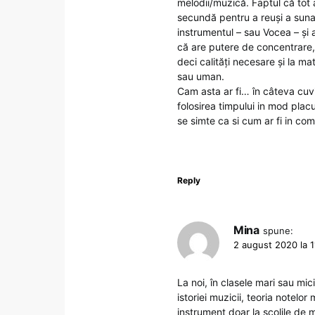
melodii/muzică. Faptul că tot 
secundă pentru a reuși a sun
instrumentul – sau Vocea – și 
că are putere de concentrare, 
deci calități necesare și la ma
sau uman.
Cam asta ar fi… în câteva cuvi
folosirea timpului in mod placu
se simte ca si cum ar fi in co
Reply
Mina
spune:
2 august 2020 la 1
La noi, în clasele mari sau mic
istoriei muzicii, teoria notelo
instrument doar la școlile de 