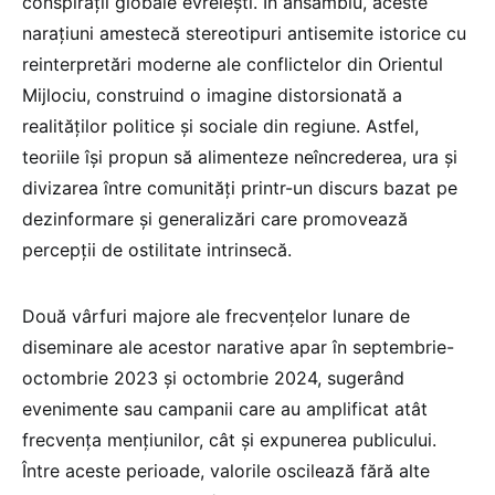
conspirații globale evreiești. În ansamblu, aceste
narațiuni amestecă stereotipuri antisemite istorice cu
reinterpretări moderne ale conflictelor din Orientul
Mijlociu, construind o imagine distorsionată a
realităților politice și sociale din regiune. Astfel,
teoriile își propun să alimenteze neîncrederea, ura și
divizarea între comunități printr-un discurs bazat pe
dezinformare și generalizări care promovează
percepții de ostilitate intrinsecă.
Două vârfuri majore ale frecvențelor lunare de
diseminare ale acestor narative apar în septembrie-
octombrie 2023 și octombrie 2024, sugerând
evenimente sau campanii care au amplificat atât
frecvența mențiunilor, cât și expunerea publicului.
Între aceste perioade, valorile oscilează fără alte