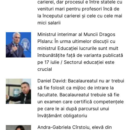
carierei, dar procesul e între statele cu
venituri mari pentru profesori încă de
la începutul carierei și cele cu cele mai
mici salarii
Ministrul interimar al Muncii Dragos
Pîslaru: În urma ultimelor discuții cu
ministrul Educației lucrurile sunt mult
îmbunătățite față de varianta publicată
pe 17 iulie / Sectorul educației este
crucial
Daniel David: Bacalaureatul nu ar trebui
să fie folosit ca mijloc de intrare la
facultate. Bacalaureatul trebuie să fie
un examen care certifică competențele
pe care le ai după parcursul unui
învățământ obligatoriu
Andra-Gabriela Cîrstoiu, elevă din