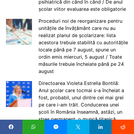
psihiatrică din când în când / De anul
școlar viitor evaluarea este obligatorie
Proceduri noi de reorganizare pentru
unitățile de învățământ care nu au
realizat planul de școlarizare: lista
acestora trebuie stabilită cu autoritățile
locale până pe 7 august, spune un
ordin emis miercuri, 5 august / Toate
măsurile trebuie încheiate până pe 24
august
Directoarea Violeta Estrella Bontilă:
Anul școlar care tocmai s-a încheiat a
fost, probabil, unul dintre cei mai grei
pe care i-am trăit. Conducerea unei
școli în România înseamnă, astăzi, un
stres permanent, o muncă titanică