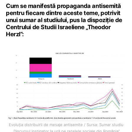
Cum se manifestă propaganda antisemită
pentru fiecare dintre aceste teme, potrivit
unui sumar al studiului, pus la dispoziție de
Centrului de Studii Israeliene „Theodor
Herzl”:
Evoluția distribuirii de mesaje antisemite / Sursa: Sumar studiu
„Discursul instigator la ură pe rețelele sociale din România”