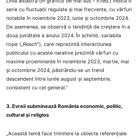
Linia albastră (în graficul de mai sus – n.red.) indică o
serie cu fluctuații regulate și mai frecvente, cu vârfuri
notabile în noiembrie 2023, iunie și octombrie 2024.
De asemenea, se observă o tendință de creștere în a
doua jumătate a anului 2024. În schimb, variabila
roșie („Reach”), care reprezintă interacțiunea
publicului cu aceste narative prezintă vârfuri cu
maxime proeminențe în noiembrie 2023, martie, mai
și octombrie 2024, păstrându-se un trend
descendent între lunile august și septembrie,
consistent cu cel general.”
3. Evreii subminează România economic, politic,
cultural și religios
„Această temă face trimitere la obiecte referențiale