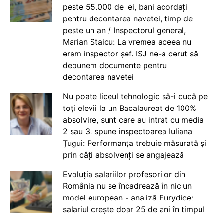
peste 55.000 de lei, bani acordați
pentru decontarea navetei, timp de
peste un an / Inspectorul general,
Marian Staicu: La vremea aceea nu
eram inspector șef. ISJ ne-a cerut să
depunem documente pentru
decontarea navetei
Nu poate liceul tehnologic să-i ducă pe
toți elevii la un Bacalaureat de 100%
absolvire, sunt care au intrat cu media
2 sau 3, spune inspectoarea Iuliana
Țugui: Performanța trebuie măsurată și
prin câți absolvenți se angajează
Evoluția salariilor profesorilor din
România nu se încadrează în niciun
model european - analiză Eurydice:
salariul crește doar 25 de ani în timpul