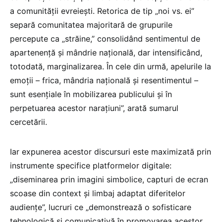
a comunității evreiești. Retorica de tip „noi vs. ei”
separă comunitatea majoritară de grupurile
percepute ca „străine,” consolidând sentimentul de
apartenență și mândrie națională, dar intensificând,
totodată, marginalizarea. În cele din urmă, apelurile la
emoții – frica, mândria națională și resentimentul –
sunt esențiale în mobilizarea publicului și în
perpetuarea acestor narațiuni”, arată sumarul
cercetării.
Iar expunerea acestor discursuri este maximizată prin
instrumente specifice platformelor digitale:
„diseminarea prin imagini simbolice, capturi de ecran
scoase din context și limbaj adaptat diferitelor
audiențe”, lucruri ce „demonstrează o sofisticare
tehnologică și comunicativă în promovarea acestor