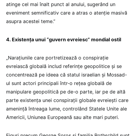
atinge cel mai înalt punct al anului, sugerând un
eveniment semnificativ care a atras o atenție masivă
asupra acestei teme.”
4. Existența unui “guvern evreiesc” mondial ostil
„Narațiunile care portretizează o conspirație
evreiască globală includ referințe geopolitice și se
concentrează pe ideea că statul israelian și Mossad-
ul sunt actori principali într-o rețea globală de
manipulare geopolitică pe de-o parte, iar pe de altă
parte existența unei conspirații globale evreiești care
amenință întreaga lume, controlând Statele Unite ale
Americii, Uniunea Europeană sau alte mari puteri.
Figuri precum George Soros și familia Rothschild sunt