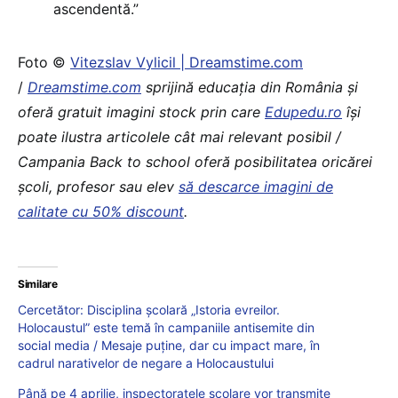
ascendentă.”
Foto ©
Vitezslav Vylicil | Dreamstime.com
/
Dreamstime.com
sprijină educaţia din România şi
oferă gratuit imagini stock prin care
Edupedu.ro
îşi
poate ilustra articolele cât mai relevant posibil /
Campania Back to school oferă posibilitatea oricărei
școli, profesor sau elev
să descarce imagini de
calitate cu 50% discount
.
Similare
Cercetător: Disciplina școlară „Istoria evreilor.
Holocaustul” este temă în campaniile antisemite din
social media / Mesaje puține, dar cu impact mare, în
cadrul narativelor de negare a Holocaustului
Până pe 4 aprilie, inspectoratele școlare vor transmite