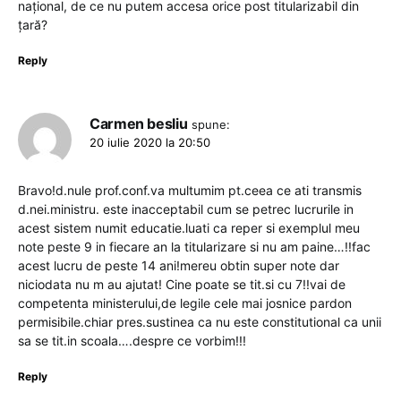
național, de ce nu putem accesa orice post titularizabil din
țară?
Reply
Carmen besliu
spune:
20 iulie 2020 la 20:50
Bravo!d.nule prof.conf.va multumim pt.ceea ce ati transmis
d.nei.ministru. este inacceptabil cum se petrec lucrurile in
acest sistem numit educatie.luati ca reper si exemplul meu
note peste 9 in fiecare an la titularizare si nu am paine…!!fac
acest lucru de peste 14 ani!mereu obtin super note dar
niciodata nu m au ajutat! Cine poate se tit.si cu 7!!vai de
competenta ministerului,de legile cele mai josnice pardon
permisibile.chiar pres.sustinea ca nu este constitutional ca unii
sa se tit.in scoala….despre ce vorbim!!!
Reply