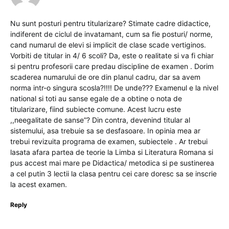
Nu sunt posturi pentru titularizare? Stimate cadre didactice,
indiferent de ciclul de invatamant, cum sa fie posturi/ norme,
cand numarul de elevi si implicit de clase scade vertiginos.
Vorbiti de titular in 4/ 6 scoli? Da, este o realitate si va fi chiar
si pentru profesorii care predau discipline de examen . Dorim
scaderea numarului de ore din planul cadru, dar sa avem
norma intr-o singura scosla?!!!! De unde??? Examenul e la nivel
national si toti au sanse egale de a obtine o nota de
titularizare, fiind subiecte comune. Acest lucru este
,,neegalitate de sanse”? Din contra, devenind titular al
sistemului, asa trebuie sa se desfasoare. In opinia mea ar
trebui revizuita programa de examen, subiectele . Ar trebui
lasata afara partea de teorie la Limba si Literatura Romana si
pus accest mai mare pe Didactica/ metodica si pe sustinerea
a cel putin 3 lectii la clasa pentru cei care doresc sa se inscrie
la acest examen.
Reply