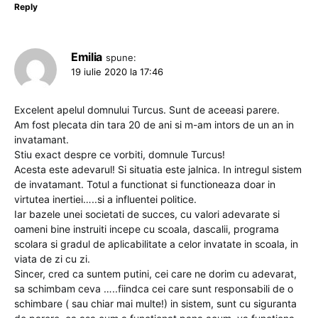
Reply
Emilia
spune:
19 iulie 2020 la 17:46
Excelent apelul domnului Turcus. Sunt de aceeasi parere.
Am fost plecata din tara 20 de ani si m-am intors de un an in
invatamant.
Stiu exact despre ce vorbiti, domnule Turcus!
Acesta este adevarul! Si situatia este jalnica. In intregul sistem
de invatamant. Totul a functionat si functioneaza doar in
virtutea inertiei…..si a influentei politice.
Iar bazele unei societati de succes, cu valori adevarate si
oameni bine instruiti incepe cu scoala, dascalii, programa
scolara si gradul de aplicabilitate a celor invatate in scoala, in
viata de zi cu zi.
Sincer, cred ca suntem putini, cei care ne dorim cu adevarat,
sa schimbam ceva …..fiindca cei care sunt responsabili de o
schimbare ( sau chiar mai multe!) in sistem, sunt cu siguranta