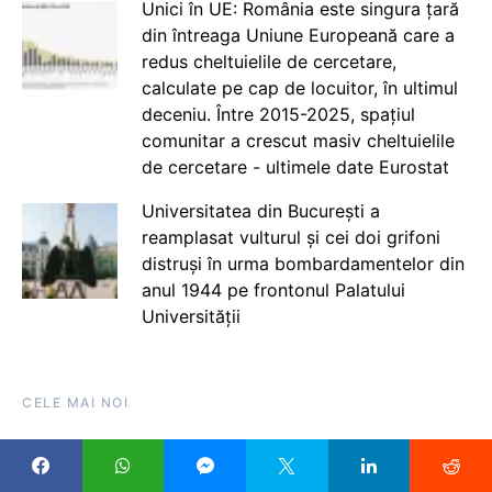
Unici în UE: România este singura țară
din întreaga Uniune Europeană care a
redus cheltuielile de cercetare,
calculate pe cap de locuitor, în ultimul
deceniu. Între 2015-2025, spațiul
comunitar a crescut masiv cheltuielile
de cercetare - ultimele date Eurostat
Universitatea din București a
reamplasat vulturul și cei doi grifoni
distruși în urma bombardamentelor din
anul 1944 pe frontonul Palatului
Universității
CELE MAI NOI
Pachetul European pentru Educație este pregătit de
Comisia Europeană pentru noiembrie. „Cum facem