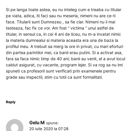
Si pe langa toate astea, eu nu inteleg cum e treaba cu titular
pe viata, adica, iti faci sau nu meseria, nimeni nu are ce-ti
face. Titularii sunt Dumnezeu , sa fie clar. Nimeni nu ii mai
testeaza, fac fix ce vor. Am fost “ victima “ unui astfel de
titular, in sensul ca, in cei 4 ani de liceu, nu m-a invatat nimic
la materia dumnealui si materia aceasta era una de baza la
profilul meu. A trebuit sa merg la ore in privat, cu mari eforturi
din partea parintilor mei, ca banii erau putini. Si a activat asa,
fara sa faca nimic timp de 40 ani; banii au venit, el a avut locul
caldut asigurat, cu vacante, program lejer. Si va rog sa nu imi
spuneti ca profesorii sunt verificati prin examenele pentru
grade sau inspectii; stim cu totii ca sunt formalitati.
Reply
Gelu M
spune:
20 iulie 2020 la 07:28