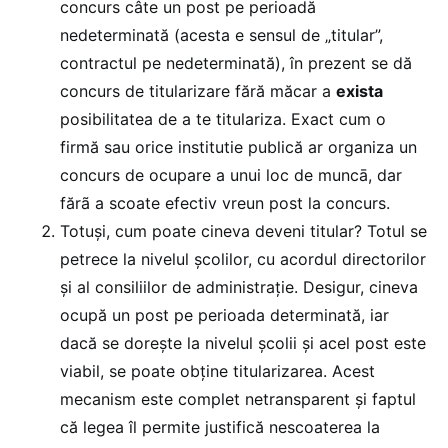
concurs câte un post pe perioadă
nedeterminată (acesta e sensul de „titular”,
contractul pe nedeterminată), în prezent se dă
concurs de titularizare fără măcar a
exista
posibilitatea de a te titulariza. Exact cum o
firmă sau orice institutie publică ar organiza un
concurs de ocupare a unui loc de muncā, dar
fărã a scoate efectiv vreun post la concurs.
Totuşi, cum poate cineva deveni titular? Totul se
petrece la nivelul şcolilor, cu acordul directorilor
şi al consiliilor de administraţie. Desigur, cineva
ocupă un post pe perioada determinată, iar
dacă se doreşte la nivelul şcolii şi acel post este
viabil, se poate obţine titularizarea. Acest
mecanism este complet netransparent şi faptul
că legea îl permite justifică nescoaterea la