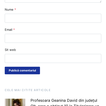
Nume
*
Email
*
Sit web
CELE MAI CITITE ARTICOLE
Profesoara Geanina David din județul
Olt, care a obținut 10 la Titularizare va