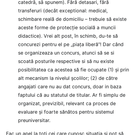
catedrā, sā spunem). Fără detasari, fără
transferuri (decât exceptional: medical,
schimbare reală de domiciliu – trebuie să existe
aceste forme de protecţie socială a muncii
didactice). Vrei alt post, în schimb, du-te să
concurezi pentru el pe „piaţa liberă”! Dar când
se organizeaza un concurs, atunci să se si
scoată posturile respective si să nu existe
posibilitatea ca acestea să fie ocupate (1) şi prin
alt mecanism la nivelul şcolilor; (2) de către
angajati care nu au dat concurs, doar in baza
faptului că au statutul de titular. Ar fi simplu de
organizat, previzibil, relevant ca proces de
evaluare şi foarte sănătos pentru sistemul
preuniversitar.
Fac un apel la toţi cei care cunosc situaţia şi pot să