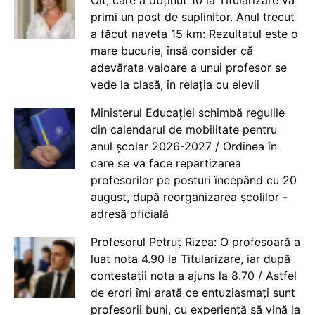
primi un post de suplinitor. Anul trecut
a făcut naveta 15 km: Rezultatul este o
mare bucurie, însă consider că
adevărata valoare a unui profesor se
vede la clasă, în relația cu elevii
Ministerul Educației schimbă regulile
din calendarul de mobilitate pentru
anul școlar 2026-2027 / Ordinea în
care se va face repartizarea
profesorilor pe posturi începând cu 20
august, după reorganizarea școlilor -
adresă oficială
Profesorul Petruț Rizea: O profesoară a
luat nota 4.90 la Titularizare, iar după
contestații nota a ajuns la 8.70 / Astfel
de erori îmi arată ce entuziasmați sunt
profesorii buni, cu experiență să vină la