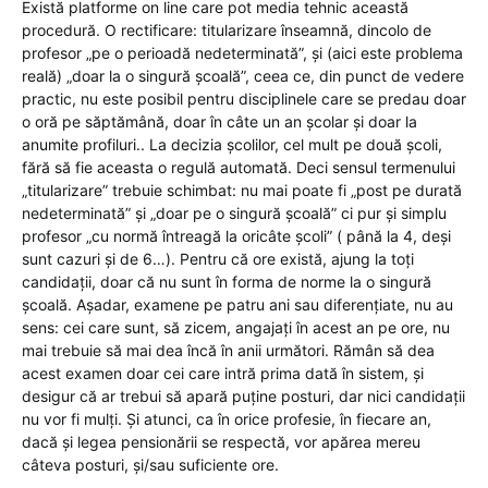
Există platforme on line care pot media tehnic această
procedură. O rectificare: titularizare înseamnă, dincolo de
profesor „pe o perioadă nedeterminată”, și (aici este problema
reală) „doar la o singură școală”, ceea ce, din punct de vedere
practic, nu este posibil pentru disciplinele care se predau doar
o oră pe săptămână, doar în câte un an școlar și doar la
anumite profiluri.. La decizia școlilor, cel mult pe două școli,
fără să fie aceasta o regulă automată. Deci sensul termenului
„titularizare” trebuie schimbat: nu mai poate fi „post pe durată
nedeterminată” și „doar pe o singură școală” ci pur și simplu
profesor „cu normă întreagă la oricâte școli” ( până la 4, deși
sunt cazuri și de 6…). Pentru că ore există, ajung la toți
candidații, doar că nu sunt în forma de norme la o singură
școală. Așadar, examene pe patru ani sau diferențiate, nu au
sens: cei care sunt, să zicem, angajați în acest an pe ore, nu
mai trebuie să mai dea încă în anii următori. Rămân să dea
acest examen doar cei care intră prima dată în sistem, și
desigur că ar trebui să apară puține posturi, dar nici candidații
nu vor fi mulți. Și atunci, ca în orice profesie, în fiecare an,
dacă și legea pensionării se respectă, vor apărea mereu
câteva posturi, și/sau suficiente ore.