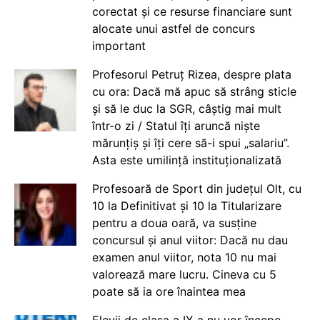
corectat și ce resurse financiare sunt
alocate unui astfel de concurs
important
Profesorul Petruț Rizea, despre plata
cu ora: Dacă mă apuc să strâng sticle
și să le duc la SGR, câștig mai mult
într-o zi / Statul îți aruncă niște
mărunțiș și îți cere să-i spui „salariu”.
Asta este umilință instituționalizată
Profesoară de Sport din județul Olt, cu
10 la Definitivat și 10 la Titularizare
pentru a doua oară, va susține
concursul și anul viitor: Dacă nu dau
examen anul viitor, nota 10 nu mai
valorează mare lucru. Cineva cu 5
poate să ia ore înaintea mea
Elevii de clasa a IX-a nu vor începe