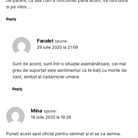
de parere, ca asa cum a functionat pana acum, va functiona
si pe viitor….
Reply
Facalet
spune:
29 iulie 2020 la 21:09
Sunt de acord, sunt într-o situație asemănătoare, cel mai
greu de suportat este sentimentul ca te bați cu morile de
vant, simbol al zadarniciei umane
Reply
Mina
spune:
19 iulie 2020 la 16:26
Puneți acest apel oficial pentru semnat și el se va semna.