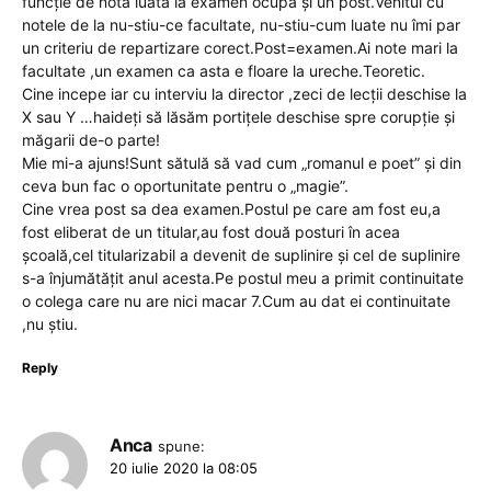
funcție de notă luată la examen ocupa și un post.Venitul cu
notele de la nu-stiu-ce facultate, nu-stiu-cum luate nu îmi par
un criteriu de repartizare corect.Post=examen.Ai note mari la
facultate ,un examen ca asta e floare la ureche.Teoretic.
Cine incepe iar cu interviu la director ,zeci de lecții deschise la
X sau Y …haideți să lăsăm portițele deschise spre corupție și
măgarii de-o parte!
Mie mi-a ajuns!Sunt sătulă să vad cum „romanul e poet” și din
ceva bun fac o oportunitate pentru o „magie”.
Cine vrea post sa dea examen.Postul pe care am fost eu,a
fost eliberat de un titular,au fost două posturi în acea
școală,cel titularizabil a devenit de suplinire și cel de suplinire
s-a înjumătățit anul acesta.Pe postul meu a primit continuitate
o colega care nu are nici macar 7.Cum au dat ei continuitate
,nu știu.
Reply
Anca
spune:
20 iulie 2020 la 08:05