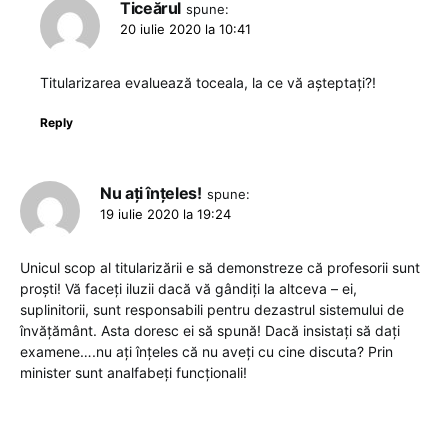
Ticeărul
spune:
20 iulie 2020 la 10:41
Titularizarea evaluează toceala, la ce vă așteptați?!
Reply
Nu ați înțeles!
spune:
19 iulie 2020 la 19:24
Unicul scop al titularizării e să demonstreze că profesorii sunt
proști! Vă faceți iluzii dacă vă gândiți la altceva – ei,
suplinitorii, sunt responsabili pentru dezastrul sistemului de
învățământ. Asta doresc ei să spună! Dacă insistați să dați
examene….nu ați înțeles că nu aveți cu cine discuta? Prin
minister sunt analfabeți funcționali!