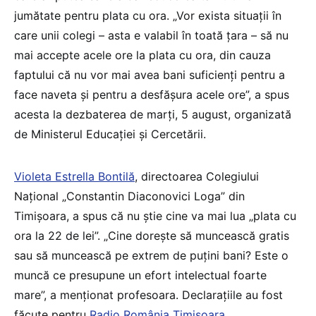
jumătate pentru plata cu ora. „Vor exista situații în
care unii colegi – asta e valabil în toată țara – să nu
mai accepte acele ore la plata cu ora, din cauza
faptului că nu vor mai avea bani suficienți pentru a
face naveta și pentru a desfășura acele ore”, a spus
acesta la dezbaterea de marți, 5 august, organizată
de Ministerul Educației și Cercetării.
Violeta Estrella Bontilă
, directoarea Colegiului
Național „Constantin Diaconovici Loga” din
Timișoara, a spus că nu știe cine va mai lua „plata cu
ora la 22 de lei”. „Cine dorește să muncească gratis
sau să muncească pe extrem de puțini bani? Este o
muncă ce presupune un efort intelectual foarte
mare”, a menționat profesoara. Declarațiile au fost
făcute pentru
Radio România Timișoara
.