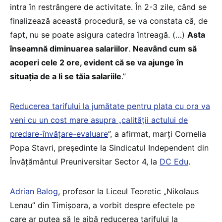
intra în restrângere de activitate. În 2-3 zile, când se
finalizează această procedură, se va constata că, de
fapt, nu se poate asigura catedra întreagă. (…)
Asta
înseamnă diminuarea salariilor
.
Neavând cum să
acoperi cele 2 ore, evident că se va ajunge în
situația de a li se tăia salariile
.”
Reducerea tarifului la jumătate pentru plata cu ora va
veni cu un cost mare asupra „calității actului de
predare-învățare-evaluare
”, a afirmat, marți Cornelia
Popa Stavri, președinte la Sindicatul Independent din
Învăţământul Preuniversitar Sector 4, la
DC Edu
.
Adrian Balog
, profesor la Liceul Teoretic „Nikolaus
Lenau” din Timișoara, a vorbit despre efectele pe
care ar putea să le aibă reducerea tarifului la