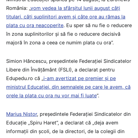
România: „
vom vedea la sfârșitul lunii august câți
titulari, câți suplinitori avem și câte ore au rămas la
plata cu ora neacoperite
. Eu sper să nu fie o reducere
în zona suplinitorilor și să fie o reducere decisivă
majoră în zona a ceea ce numim plata cu ora”.
Simion Hăncescu, președintele Federației Sindicatelor
Libere din Învățământ (FSLI), a declarat pentru
Edupedu.ro că „
i-am avertizat pe premier și pe
ministrul Educației, din semnalele pe care le avem, că
orele la plata cu ora nu vor mai fi luate
”.
Marius Nistor
, președintele Federației Sindicatelor din
Educație „Spiru Haret”, a declarat că „deja avem
informații din școli, de la directori, de la colegii din