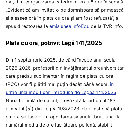
dar, din reorganizarea catedrelor erau 6 ore în școală.
„Evident că am invitat-o pe domnișoara să primească
și a șasea oră în plata cu ora și am fost refuzată”, a
spus directoarea la
emisiunea InfoEdu
de la TVR Info.
Plata cu ora, potrivit Legii 141/2025
Din 1 septembrie 2025, de când începe anul școlar
2025-2026, profesorii din învățământul preuniversitar
care predau suplimentar în regim de plată cu ora
(PCO) vor fi plătiți mai puțin decât până acum,
în
urma unei modificări introduse de Legea 141/2025
.
Noua formulă de calcul, prevăzută la articolul 183
1
alineatul (5
) din Legea 198/2023, stabilește că plata
cu ora se face prin raportarea salariului brut lunar la
numărul mediu de ore lucrătoare pe lună, stabilit