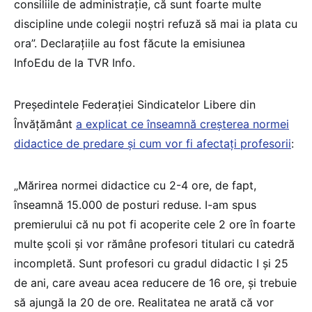
consiliile de administrație, că sunt foarte multe
discipline unde colegii noștri refuză să mai ia plata cu
ora”. Declarațiile au fost făcute la emisiunea
InfoEdu de la TVR Info.
Președintele Federației Sindicatelor Libere din
Învățământ
a explicat ce înseamnă creșterea normei
didactice de predare și cum vor fi afectați profesorii
:
„Mărirea normei didactice cu 2-4 ore, de fapt,
înseamnă 15.000 de posturi reduse. I-am spus
premierului că nu pot fi acoperite cele 2 ore în foarte
multe școli și vor rămâne profesori titulari cu catedră
incompletă. Sunt profesori cu gradul didactic I și 25
de ani, care aveau acea reducere de 16 ore, și trebuie
să ajungă la 20 de ore. Realitatea ne arată că vor