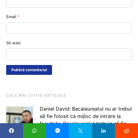
Email
*
Sit web
CELE MAI CITITE ARTICOLE
Daniel David: Bacalaureatul nu ar trebui
să fie folosit ca mijloc de intrare la
facultate. Bacalaureatul trebuie să fie
un examen care certifică competențele