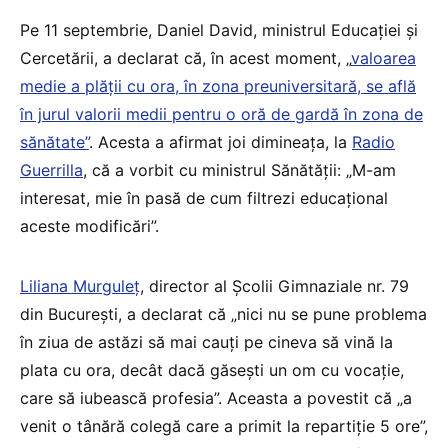
Pe 11 septembrie, Daniel David, ministrul Educației și
Cercetării, a declarat că, în acest moment, „
valoarea
medie a plății cu ora, în zona preuniversitară, se află
în jurul valorii medii pentru o oră de gardă în zona de
sănătate”
. Acesta a afirmat joi dimineața, la
Radio
Guerrilla
, că a vorbit cu ministrul Sănătății: „M-am
interesat, mie în pasă de cum filtrezi educațional
aceste modificări”.
Liliana Murguleț
, director al Școlii Gimnaziale nr. 79
din București, a declarat că „nici nu se pune problema
în ziua de astăzi să mai cauți pe cineva să vină la
plata cu ora, decât dacă găsești un om cu vocație,
care să iubească profesia”. Aceasta a povestit că „a
venit o tânără colegă care a primit la repartiție 5 ore”,