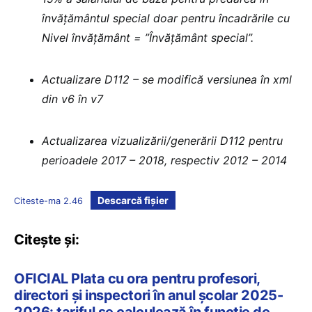
învățământul special doar pentru încadrările cu
Nivel învățământ = ”Învățământ special”.
Actualizare D112 – se modifică versiunea în xml
din v6 în v7
Actualizarea vizualizării/generării D112 pentru
perioadele 2017 – 2018, respectiv 2012 – 2014
Descarcă fișier
Citeste-ma 2.46
Citește și:
OFICIAL Plata cu ora pentru profesori,
directori și inspectori în anul școlar 2025-
2026: tariful se calculează în funcție de