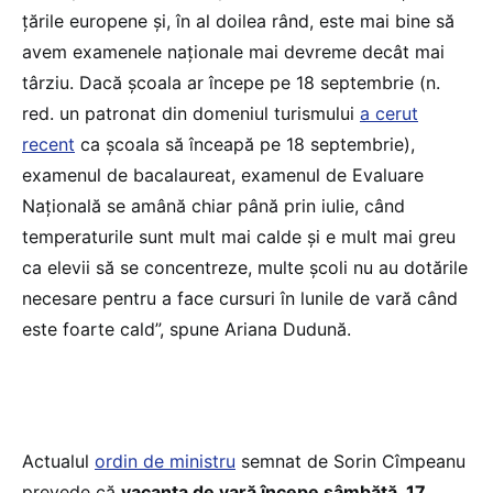
țările europene și, în al doilea rând, este mai bine să
avem examenele naționale mai devreme decât mai
târziu. Dacă școala ar începe pe 18 septembrie (n.
red. un patronat din domeniul turismului
a cerut
recent
ca școala să înceapă pe 18 septembrie),
examenul de bacalaureat, examenul de Evaluare
Națională se amână chiar până prin iulie, când
temperaturile sunt mult mai calde și e mult mai greu
ca elevii să se concentreze, multe școli nu au dotările
necesare pentru a face cursuri în lunile de vară când
este foarte cald”, spune Ariana Dudună.
Actualul
ordin de ministru
semnat de Sorin Cîmpeanu
prevede că
vacanța de vară începe sâmbătă, 17