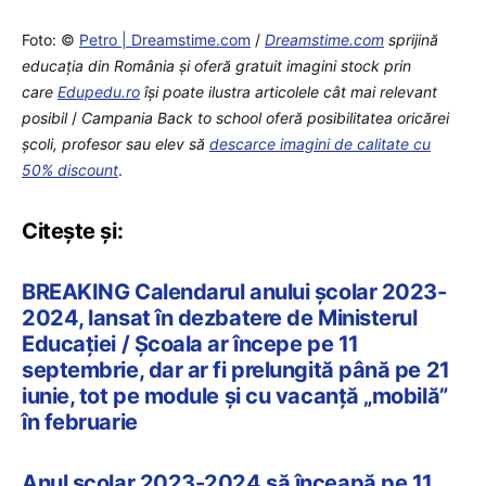
Foto: ©
Petro | Dreamstime.com
/
Dreamstime.com
sprijină
educaţia din România şi oferă gratuit imagini stock prin
care
Edupedu.ro
îşi poate ilustra articolele cât mai relevant
posibil
/
Campania Back to school oferă posibilitatea oricărei
școli, profesor sau elev să
descarce imagini de calitate cu
50% discount
.
Citește și:
BREAKING Calendarul anului școlar 2023-
2024, lansat în dezbatere de Ministerul
Educației / Școala ar începe pe 11
septembrie, dar ar fi prelungită până pe 21
iunie, tot pe module și cu vacanță „mobilă”
în februarie
Anul școlar 2023-2024 să înceapă pe 11