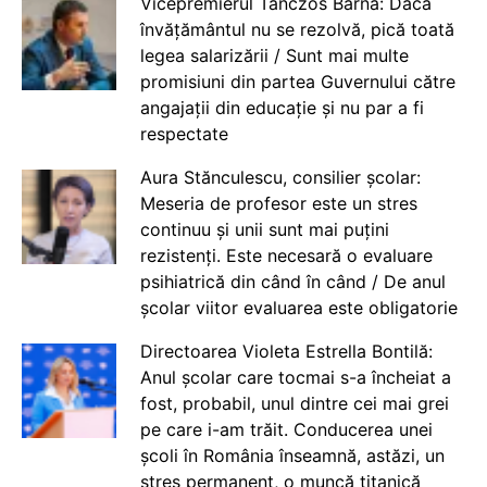
Vicepremierul Tanczos Barna: Dacă
învățământul nu se rezolvă, pică toată
legea salarizării / Sunt mai multe
promisiuni din partea Guvernului către
angajații din educație și nu par a fi
respectate
Aura Stănculescu, consilier școlar:
Meseria de profesor este un stres
continuu și unii sunt mai puțini
rezistenți. Este necesară o evaluare
psihiatrică din când în când / De anul
școlar viitor evaluarea este obligatorie
Directoarea Violeta Estrella Bontilă:
Anul școlar care tocmai s-a încheiat a
fost, probabil, unul dintre cei mai grei
pe care i-am trăit. Conducerea unei
școli în România înseamnă, astăzi, un
stres permanent, o muncă titanică