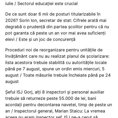
iulie / Sectorul educației este crucial
De ce sunt doar 6 mii de posturi titularizabile în
2026? Sorin Ion, secretar de stat: Cifrele arată mai
degrabă o prudență din partea școlilor pentru că nu
pot garanta că peste un an vor mai avea suficienți
elevi / Este și un joc de concurență
Proceduri noi de reorganizare pentru unitățile de
învățământ care nu au realizat planul de școlarizare:
lista acestora trebuie stabilită cu autoritățile locale
până pe 7 august, spune un ordin emis miercuri, 5
august / Toate măsurile trebuie încheiate până pe 24
august
Șeful ISJ Gorj, alți 8 inspectori și personal auxiliar
trebuie să returneze peste 55.000 de lei, bani
acordați pentru decontarea navetei, timp de peste un
an / Inspectorul general, Marian Staicu: La vremea
aceea nu eram inspector șef. ISJ ne-a cerut să