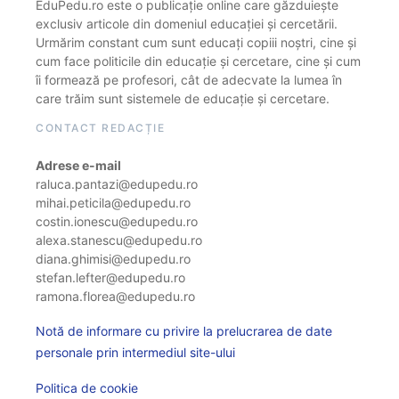
EduPedu.ro este o publicație online care găzduiește
exclusiv articole din domeniul educației și cercetării.
Urmărim constant cum sunt educați copiii noștri, cine și
cum face politicile din educație și cercetare, cine și cum
îi formează pe profesori, cât de adecvate la lumea în
care trăim sunt sistemele de educație și cercetare.
CONTACT REDACȚIE
Adrese e-mail
raluca.pantazi@edupedu.ro
mihai.peticila@edupedu.ro
costin.ionescu@edupedu.ro
alexa.stanescu@edupedu.ro
diana.ghimisi@edupedu.ro
stefan.lefter@edupedu.ro
ramona.florea@edupedu.ro
Notă de informare cu privire la prelucrarea de date
personale prin intermediul site-ului
Politica de cookie