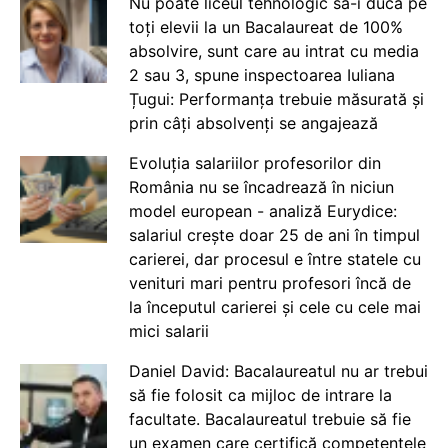
Nu poate liceul tehnologic să-i ducă pe
toți elevii la un Bacalaureat de 100%
absolvire, sunt care au intrat cu media
2 sau 3, spune inspectoarea Iuliana
Țugui: Performanța trebuie măsurată și
prin câți absolvenți se angajează
Evoluția salariilor profesorilor din
România nu se încadrează în niciun
model european - analiză Eurydice:
salariul crește doar 25 de ani în timpul
carierei, dar procesul e între statele cu
venituri mari pentru profesori încă de
la începutul carierei și cele cu cele mai
mici salarii
Daniel David: Bacalaureatul nu ar trebui
să fie folosit ca mijloc de intrare la
facultate. Bacalaureatul trebuie să fie
un examen care certifică competențele