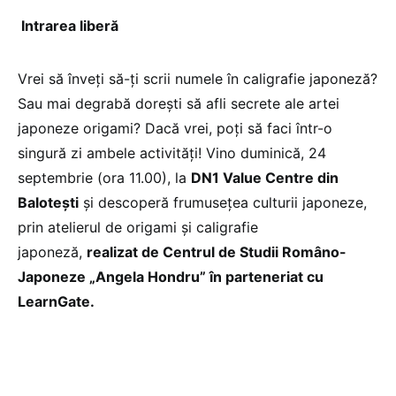
Intrarea liberă
Vrei să înveți să-ți scrii numele în caligrafie japoneză?
Sau mai degrabă dorești să afli secrete ale artei
japoneze origami? Dacă vrei, poți să faci într-o
singură zi ambele activități! Vino duminică, 24
septembrie (ora 11.00), la
DN1 Value Centre din
Balotești
și descoperă frumusețea culturii japoneze,
prin atelierul de origami și caligrafie
japoneză,
realizat de Centrul de Studii Româno-
Japoneze „Angela Hondru” în parteneriat cu
LearnGate.