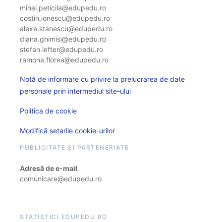
mihai.peticila@edupedu.ro
costin.ionescu@edupedu.ro
alexa.stanescu@edupedu.ro
diana.ghimisi@edupedu.ro
stefan.lefter@edupedu.ro
ramona.florea@edupedu.ro
Notă de informare cu privire la prelucrarea de date
personale prin intermediul site-ului
Politica de cookie
Modifică setarile cookie-urilor
PUBLICITATE ȘI PARTENERIATE
Adresă de e-mail
comunicare@edupedu.ro
STATISTICI EDUPEDU.RO