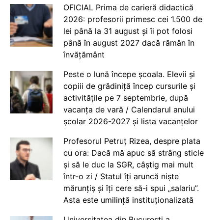
OFICIAL Prima de carieră didactică
2026: profesorii primesc cei 1.500 de
lei până la 31 august și îi pot folosi
până în august 2027 dacă rămân în
învățământ
Peste o lună începe școala. Elevii și
copiii de grădiniță încep cursurile și
activitățile pe 7 septembrie, după
vacanța de vară / Calendarul anului
școlar 2026-2027 și lista vacanțelor
Profesorul Petruț Rizea, despre plata
cu ora: Dacă mă apuc să strâng sticle
și să le duc la SGR, câștig mai mult
într-o zi / Statul îți aruncă niște
mărunțiș și îți cere să-i spui „salariu”.
Asta este umilință instituționalizată
Universitatea din București a