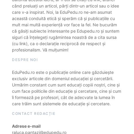
când preluați un articol, părți dintr-un articol sau o idee
care v-a inspirat. Noi, la EduPedu.ro ne-am asumat
această conduită etică și sperăm că și publicațiile cu
mult mai multă experiență vor face la fel. Ne bucurăm
că găsiți subiecte interesante pe Edupedu.ro și suntem
siguri că înțelegeți rugămintea noastră de a cita sursa
(cu link), ca o declarație reciprocă de respect și
profesionalism. Vă mulțumim!
DESPRE NOI
EduPedu.ro este o publicație online care găzduiește
exclusiv articole din domeniul educației și cercetării.
Urmărim constant cum sunt educați copiii noștri, cine și
cum face politicile din educație și cercetare, cine și cum
îi formează pe profesori, cât de adecvate la lumea în
care trăim sunt sistemele de educație și cercetare.
CONTACT REDACȚIE
Adrese e-mail
raluca.pantazi@edupedu.ro