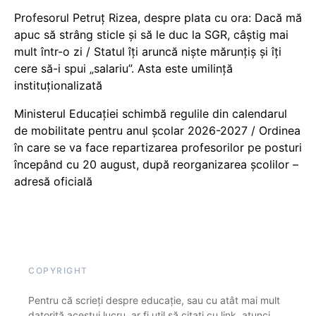
Profesorul Petruț Rizea, despre plata cu ora: Dacă mă
apuc să strâng sticle și să le duc la SGR, câștig mai
mult într-o zi / Statul îți aruncă niște mărunțiș și îți
cere să-i spui „salariu”. Asta este umilință
instituționalizată
Ministerul Educației schimbă regulile din calendarul
de mobilitate pentru anul școlar 2026-2027 / Ordinea
în care se va face repartizarea profesorilor pe posturi
începând cu 20 august, după reorganizarea școlilor –
adresă oficială
COPYRIGHT
Pentru că scrieți despre educație, sau cu atât mai mult
datorită acestui lucru, ar fi util să citați cu link, atunci