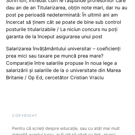
Sorin Ion, întrebat cum le răspunde profesorilor care
dau an de an Titularizarea, obțin note mari, dar nu au
post pe perioadă nedeterminată: În ultimii ani am
încercat să ținem cât se poate de bine sub control
posturile titularizabile / La niciun concurs nu poți
garanta de la început asigurarea unui post
Salarizarea învățământului universitar – coeficienți
prea mici sau taxare pe muncă prea mare?
Comparație între salariile propuse în noua lege a
salarizării și salariile de la o universitate din Marea
Britanie / Op Ed, cercetător Cristian Vraciu
COPYRIGHT
Pentru că scrieți despre educație, sau cu atât mai mult
datorită acestui lucru, ar fi util să citați cu link, atunci