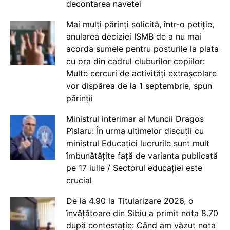
decontarea navetei
Mai mulți părinți solicită, într-o petiție,
anularea deciziei ISMB de a nu mai
acorda sumele pentru posturile la plata
cu ora din cadrul cluburilor copiilor:
Multe cercuri de activități extrașcolare
vor dispărea de la 1 septembrie, spun
părinții
Ministrul interimar al Muncii Dragos
Pîslaru: În urma ultimelor discuții cu
ministrul Educației lucrurile sunt mult
îmbunătățite față de varianta publicată
pe 17 iulie / Sectorul educației este
crucial
De la 4.90 la Titularizare 2026, o
învățătoare din Sibiu a primit nota 8.70
după contestație: Când am văzut nota