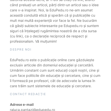
când preluați un articol, părți dintr-un articol sau o idee
care v-a inspirat. Noi, la EduPedu.ro ne-am asumat
această conduită etică și sperăm că și publicațiile cu
mult mai multă experiență vor face la fel. Ne bucurăm
că găsiți subiecte interesante pe Edupedu.ro și suntem
siguri că înțelegeți rugămintea noastră de a cita sursa
(cu link), ca o declarație reciprocă de respect și
profesionalism. Vă mulțumim!
DESPRE NOI
EduPedu.ro este o publicație online care găzduiește
exclusiv articole din domeniul educației și cercetării.
Urmărim constant cum sunt educați copiii noștri, cine și
cum face politicile din educație și cercetare, cine și cum
îi formează pe profesori, cât de adecvate la lumea în
care trăim sunt sistemele de educație și cercetare.
CONTACT REDACȚIE
Adrese e-mail
raluca.pantazi@edupedu.ro