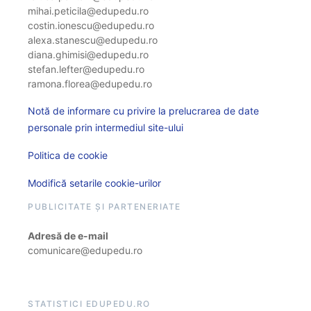
mihai.peticila@edupedu.ro
costin.ionescu@edupedu.ro
alexa.stanescu@edupedu.ro
diana.ghimisi@edupedu.ro
stefan.lefter@edupedu.ro
ramona.florea@edupedu.ro
Notă de informare cu privire la prelucrarea de date
personale prin intermediul site-ului
Politica de cookie
Modifică setarile cookie-urilor
PUBLICITATE ȘI PARTENERIATE
Adresă de e-mail
comunicare@edupedu.ro
STATISTICI EDUPEDU.RO