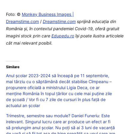
Foto: ©
Monkey Business Images |
Dreamstime.com
/
Dreamstime.com
sprijină educaţia din
România şi, în contextul pandemiei Covid-19, oferă gratuit
imagini stock prin care
Edupedu.ro
îşi poate ilustra articolele
cât mai relevant posibil
.
Similare
Anul școlar 2023-2024 să înceapă pe 11 septembrie,
mai târziu cu o săptămână decât stabilise Cîmpeanu –
propunere oficială a ministrului Ligia Deca, ce ar
menține România în topul țărilor cu cele mai puține zile
de școală / Vor fi cu 7 zile de cursuri în plus față de
actualul an școlar
Trimestre, semestre sau module? Daniel Funeriu: Este
irelevant. Singurul lucru care ar produce un efect ar fi
să prelungim anul școlar. Nu poți să ai 3 luni de vacanță
de vară și să fii tot așa de bine pregătit ca unul care are