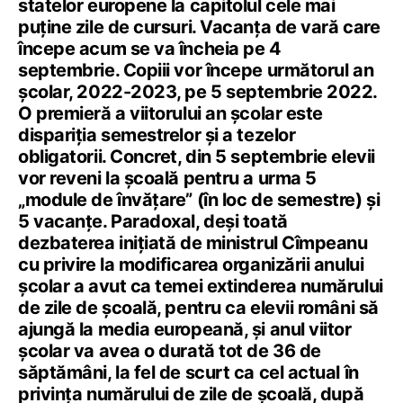
statelor europene la capitolul cele mai
puține zile de cursuri. Vacanța de vară care
începe acum se va încheia pe 4
septembrie. Copiii vor începe următorul an
școlar, 2022-2023, pe 5 septembrie 2022.
O premieră a viitorului an școlar este
dispariția semestrelor și a tezelor
obligatorii. Concret, din 5 septembrie elevii
vor reveni la școală pentru a urma 5
„module de învățare” (în loc de semestre) și
5 vacanțe. Paradoxal, deși toată
dezbaterea inițiată de ministrul Cîmpeanu
cu privire la modificarea organizării anului
școlar a avut ca temei extinderea numărului
de zile de școală, pentru ca elevii români să
ajungă la media europeană, și anul viitor
școlar va avea o durată tot de 36 de
săptămâni, la fel de scurt ca cel actual în
privința numărului de zile de școală, după