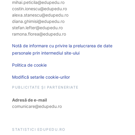
mihai.peticila@edupedu.ro
costin.ionescu@edupedu.ro
alexa.stanescu@edupedu.ro
diana.ghimisi@edupedu.ro
stefan.lefter@edupedu.ro
ramona.florea@edupedu.ro
Notă de informare cu privire la prelucrarea de date
personale prin intermediul site-ului
Politica de cookie
Modifică setarile cookie-urilor
PUBLICITATE ȘI PARTENERIATE
Adresă de e-mail
comunicare@edupedu.ro
STATISTICI EDUPEDU.RO