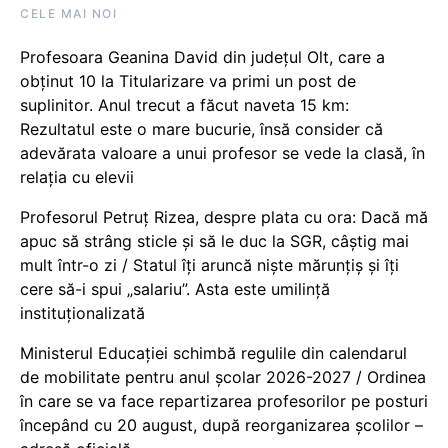
CELE MAI NOI
Profesoara Geanina David din județul Olt, care a
obținut 10 la Titularizare va primi un post de
suplinitor. Anul trecut a făcut naveta 15 km:
Rezultatul este o mare bucurie, însă consider că
adevărata valoare a unui profesor se vede la clasă, în
relația cu elevii
Profesorul Petruț Rizea, despre plata cu ora: Dacă mă
apuc să strâng sticle și să le duc la SGR, câștig mai
mult într-o zi / Statul îți aruncă niște mărunțiș și îți
cere să-i spui „salariu”. Asta este umilință
instituționalizată
Ministerul Educației schimbă regulile din calendarul
de mobilitate pentru anul școlar 2026-2027 / Ordinea
în care se va face repartizarea profesorilor pe posturi
începând cu 20 august, după reorganizarea școlilor –