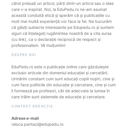
când preluați un articol, părți dintr-un articol sau o idee
care v-a inspirat. Noi, la EduPedu.ro ne-am asumat
această conduită etică și sperăm că și publicațiile cu
mult mai multă experiență vor face la fel. Ne bucurăm
că găsiți subiecte interesante pe Edupedu.ro și suntem
siguri că înțelegeți rugămintea noastră de a cita sursa
(cu link), ca o declarație reciprocă de respect și
profesionalism. Vă mulțumim!
DESPRE NOI
EduPedu.ro este o publicație online care găzduiește
exclusiv articole din domeniul educației și cercetării.
Urmărim constant cum sunt educați copiii noștri, cine și
cum face politicile din educație și cercetare, cine și cum
îi formează pe profesori, cât de adecvate la lumea în
care trăim sunt sistemele de educație și cercetare.
CONTACT REDACȚIE
Adrese e-mail
raluca.pantazi@edupedu.ro