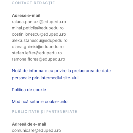
CONTACT REDACȚIE
Adrese e-mail
raluca.pantazi@edupedu.ro
mihai.peticila@edupedu.ro
costin.ionescu@edupedu.ro
alexa.stanescu@edupedu.ro
diana.ghimisi@edupedu.ro
stefan.lefter@edupedu.ro
ramona.florea@edupedu.ro
Notă de informare cu privire la prelucrarea de date
personale prin intermediul site-ului
Politica de cookie
Modifică setarile cookie-urilor
PUBLICITATE ȘI PARTENERIATE
Adresă de e-mail
comunicare@edupedu.ro