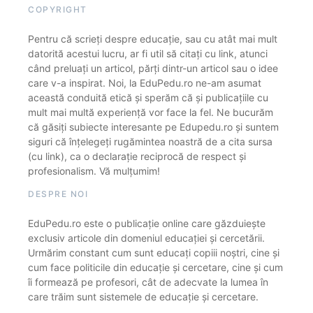
COPYRIGHT
Pentru că scrieți despre educație, sau cu atât mai mult
datorită acestui lucru, ar fi util să citați cu link, atunci
când preluați un articol, părți dintr-un articol sau o idee
care v-a inspirat. Noi, la EduPedu.ro ne-am asumat
această conduită etică și sperăm că și publicațiile cu
mult mai multă experiență vor face la fel. Ne bucurăm
că găsiți subiecte interesante pe Edupedu.ro și suntem
siguri că înțelegeți rugămintea noastră de a cita sursa
(cu link), ca o declarație reciprocă de respect și
profesionalism. Vă mulțumim!
DESPRE NOI
EduPedu.ro este o publicație online care găzduiește
exclusiv articole din domeniul educației și cercetării.
Urmărim constant cum sunt educați copiii noștri, cine și
cum face politicile din educație și cercetare, cine și cum
îi formează pe profesori, cât de adecvate la lumea în
care trăim sunt sistemele de educație și cercetare.