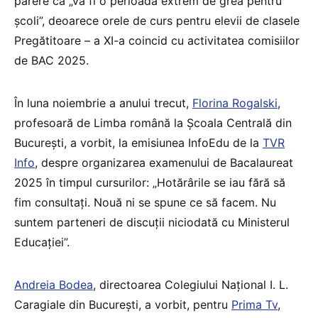
părere că „va fi o perioadă extrem de grea pentru
școli”, deoarece orele de curs pentru elevii de clasele
Pregătitoare – a XI-a coincid cu activitatea comisiilor
de BAC 2025.
În luna noiembrie a anului trecut,
Florina Rogalski
,
profesoară de Limba română la Școala Centrală din
București, a vorbit, la emisiunea InfoEdu de la
TVR
Info
, despre organizarea examenului de Bacalaureat
2025 în timpul cursurilor: „Hotărârile se iau fără să
fim consultați. Nouă ni se spune ce să facem. Nu
suntem parteneri de discuții niciodată cu Ministerul
Educației”.
Andreia Bodea
, directoarea Colegiului Național I. L.
Caragiale din București, a vorbit, pentru
Prima Tv
,