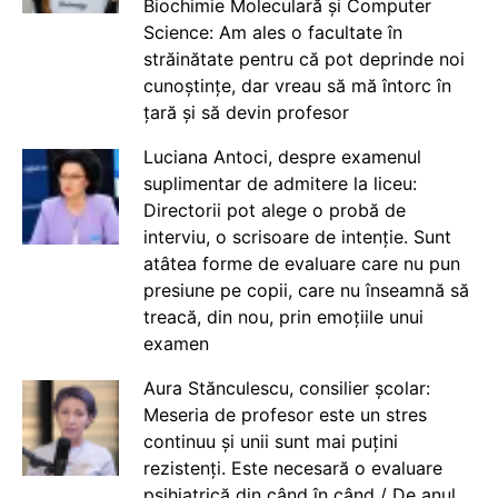
Biochimie Moleculară și Computer
Science: Am ales o facultate în
străinătate pentru că pot deprinde noi
cunoștințe, dar vreau să mă întorc în
țară și să devin profesor
Luciana Antoci, despre examenul
suplimentar de admitere la liceu:
Directorii pot alege o probă de
interviu, o scrisoare de intenție. Sunt
atâtea forme de evaluare care nu pun
presiune pe copii, care nu înseamnă să
treacă, din nou, prin emoțiile unui
examen
Aura Stănculescu, consilier școlar:
Meseria de profesor este un stres
continuu și unii sunt mai puțini
rezistenți. Este necesară o evaluare
psihiatrică din când în când / De anul