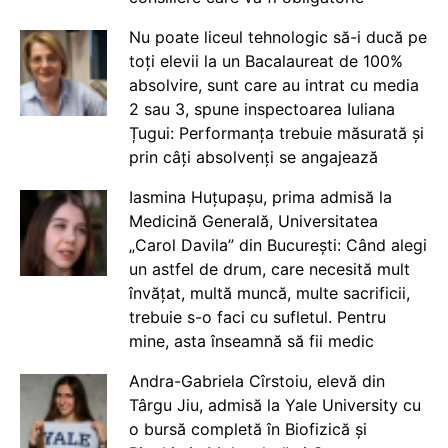
Nu poate liceul tehnologic să-i ducă pe
toți elevii la un Bacalaureat de 100%
absolvire, sunt care au intrat cu media
2 sau 3, spune inspectoarea Iuliana
Țugui: Performanța trebuie măsurată și
prin câți absolvenți se angajează
Iasmina Huțupașu, prima admisă la
Medicină Generală, Universitatea
„Carol Davila” din București: Când alegi
un astfel de drum, care necesită mult
învățat, multă muncă, multe sacrificii,
trebuie s-o faci cu sufletul. Pentru
mine, asta înseamnă să fii medic
Andra-Gabriela Cîrstoiu, elevă din
Târgu Jiu, admisă la Yale University cu
o bursă completă în Biofizică și