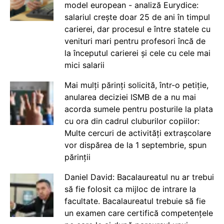
model european - analiză Eurydice:
salariul crește doar 25 de ani în timpul
carierei, dar procesul e între statele cu
venituri mari pentru profesori încă de
la începutul carierei și cele cu cele mai
mici salarii
Mai mulți părinți solicită, într-o petiție,
anularea deciziei ISMB de a nu mai
acorda sumele pentru posturile la plata
cu ora din cadrul cluburilor copiilor:
Multe cercuri de activități extrașcolare
vor dispărea de la 1 septembrie, spun
părinții
Daniel David: Bacalaureatul nu ar trebui
să fie folosit ca mijloc de intrare la
facultate. Bacalaureatul trebuie să fie
un examen care certifică competențele