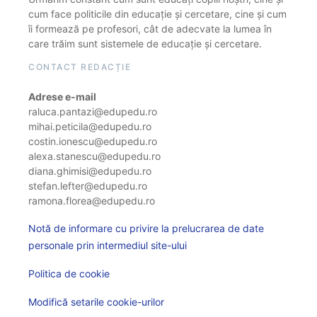
cum face politicile din educație și cercetare, cine și cum
îi formează pe profesori, cât de adecvate la lumea în
care trăim sunt sistemele de educație și cercetare.
CONTACT REDACȚIE
Adrese e-mail
raluca.pantazi@edupedu.ro
mihai.peticila@edupedu.ro
costin.ionescu@edupedu.ro
alexa.stanescu@edupedu.ro
diana.ghimisi@edupedu.ro
stefan.lefter@edupedu.ro
ramona.florea@edupedu.ro
Notă de informare cu privire la prelucrarea de date
personale prin intermediul site-ului
Politica de cookie
Modifică setarile cookie-urilor