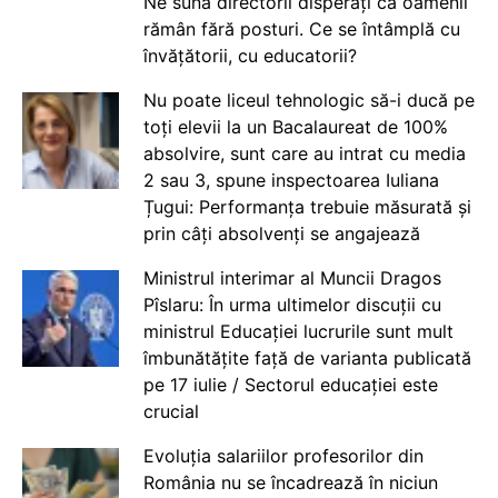
Ne sună directorii disperați că oamenii
rămân fără posturi. Ce se întâmplă cu
învățătorii, cu educatorii?
Nu poate liceul tehnologic să-i ducă pe
toți elevii la un Bacalaureat de 100%
absolvire, sunt care au intrat cu media
2 sau 3, spune inspectoarea Iuliana
Țugui: Performanța trebuie măsurată și
prin câți absolvenți se angajează
Ministrul interimar al Muncii Dragos
Pîslaru: În urma ultimelor discuții cu
ministrul Educației lucrurile sunt mult
îmbunătățite față de varianta publicată
pe 17 iulie / Sectorul educației este
crucial
Evoluția salariilor profesorilor din
România nu se încadrează în niciun