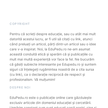
COPYRIGHT
Pentru că scrieți despre educație, sau cu atât mai mult
datorită acestui lucru, ar fi util să citați cu link, atunci
când preluați un articol, părți dintr-un articol sau o idee
care v-a inspirat. Noi, la EduPedu.ro ne-am asumat
această conduită etică și sperăm că și publicațiile cu
mult mai multă experiență vor face la fel. Ne bucurăm
că găsiți subiecte interesante pe Edupedu.ro și suntem
siguri că înțelegeți rugămintea noastră de a cita sursa
(cu link), ca o declarație reciprocă de respect și
profesionalism. Vă mulțumim!
DESPRE NOI
EduPedu.ro este o publicație online care găzduiește
exclusiv articole din domeniul educației și cercetării.
Urmărim constant cum sunt educați copiii noștri, cine și