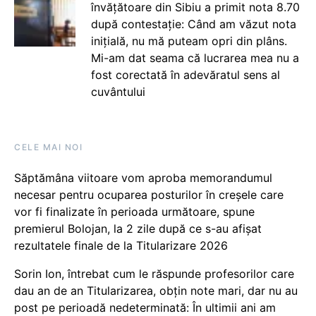
învățătoare din Sibiu a primit nota 8.70
după contestație: Când am văzut nota
inițială, nu mă puteam opri din plâns.
Mi-am dat seama că lucrarea mea nu a
fost corectată în adevăratul sens al
cuvântului
CELE MAI NOI
Săptămâna viitoare vom aproba memorandumul
necesar pentru ocuparea posturilor în creșele care
vor fi finalizate în perioada următoare, spune
premierul Bolojan, la 2 zile după ce s-au afișat
rezultatele finale de la Titularizare 2026
Sorin Ion, întrebat cum le răspunde profesorilor care
dau an de an Titularizarea, obțin note mari, dar nu au
post pe perioadă nedeterminată: În ultimii ani am