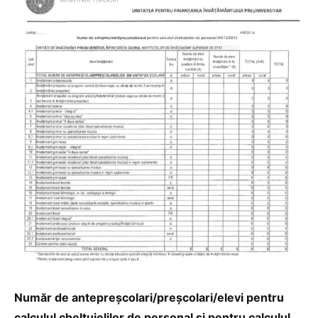
Număr de antepreșcolari/preșcolari/elevi pentru
calculul cheltuielilor de personal și pentru calculul