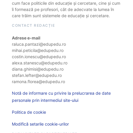
cum face politicile din educație și cercetare, cine și cum
îi formează pe profesori, cât de adecvate la lumea în
care trăim sunt sistemele de educație și cercetare.
CONTACT REDACȚIE
Adrese e-mail
raluca.pantazi@edupedu.ro
mihai.peticila@edupedu.ro
costin.ionescu@edupedu.ro
alexa.stanescu@edupedu.ro
diana.ghimisi@edupedu.ro
stefan.lefter@edupedu.ro
ramona.florea@edupedu.ro
Notă de informare cu privire la prelucrarea de date
personale prin intermediul site-ului
Politica de cookie
Modifică setarile cookie-urilor