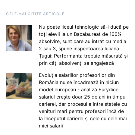
CELE MAI CITITE ARTICOLE
Nu poate liceul tehnologic să-i ducă pe
toți elevii la un Bacalaureat de 100%
absolvire, sunt care au intrat cu media
2 sau 3, spune inspectoarea Iuliana
Țugui: Performanța trebuie măsurată și
prin câți absolvenți se angajează
Evoluția salariilor profesorilor din
România nu se încadrează în niciun
model european - analiză Eurydice:
salariul crește doar 25 de ani în timpul
carierei, dar procesul e între statele cu
venituri mari pentru profesori încă de
la începutul carierei și cele cu cele mai
mici salarii