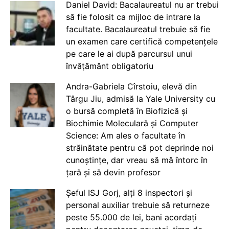
Daniel David: Bacalaureatul nu ar trebui
să fie folosit ca mijloc de intrare la
facultate. Bacalaureatul trebuie să fie
un examen care certifică competențele
pe care le ai după parcursul unui
învățământ obligatoriu
Andra-Gabriela Cîrstoiu, elevă din
Târgu Jiu, admisă la Yale University cu
o bursă completă în Biofizică și
Biochimie Moleculară și Computer
Science: Am ales o facultate în
străinătate pentru că pot deprinde noi
cunoștințe, dar vreau să mă întorc în
țară și să devin profesor
Șeful ISJ Gorj, alți 8 inspectori și
personal auxiliar trebuie să returneze
peste 55.000 de lei, bani acordați