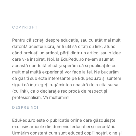
COPYRIGHT
Pentru că scrieți despre educație, sau cu atât mai mult
datorită acestui lucru, ar fi util să citați cu link, atunci
când preluați un articol, părți dintr-un articol sau o idee
care v-a inspirat. Noi, la EduPedu.ro ne-am asumat
această conduită etică și sperăm că și publicațiile cu
mult mai multă experiență vor face la fel. Ne bucurăm
că găsiți subiecte interesante pe Edupedu.ro și suntem
siguri că înțelegeți rugămintea noastră de a cita sursa
(cu link), ca o declarație reciprocă de respect și
profesionalism. Vă mulțumim!
DESPRE NOI
EduPedu.ro este o publicație online care găzduiește
exclusiv articole din domeniul educației și cercetării.
Urmărim constant cum sunt educați copiii noștri, cine și