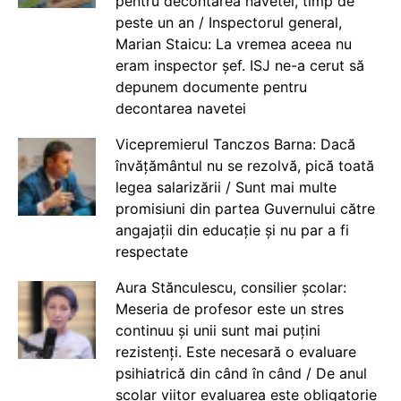
pentru decontarea navetei, timp de
peste un an / Inspectorul general,
Marian Staicu: La vremea aceea nu
eram inspector șef. ISJ ne-a cerut să
depunem documente pentru
decontarea navetei
Vicepremierul Tanczos Barna: Dacă
învățământul nu se rezolvă, pică toată
legea salarizării / Sunt mai multe
promisiuni din partea Guvernului către
angajații din educație și nu par a fi
respectate
Aura Stănculescu, consilier școlar:
Meseria de profesor este un stres
continuu și unii sunt mai puțini
rezistenți. Este necesară o evaluare
psihiatrică din când în când / De anul
școlar viitor evaluarea este obligatorie