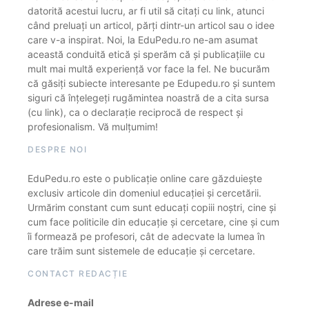
datorită acestui lucru, ar fi util să citați cu link, atunci
când preluați un articol, părți dintr-un articol sau o idee
care v-a inspirat. Noi, la EduPedu.ro ne-am asumat
această conduită etică și sperăm că și publicațiile cu
mult mai multă experiență vor face la fel. Ne bucurăm
că găsiți subiecte interesante pe Edupedu.ro și suntem
siguri că înțelegeți rugămintea noastră de a cita sursa
(cu link), ca o declarație reciprocă de respect și
profesionalism. Vă mulțumim!
DESPRE NOI
EduPedu.ro este o publicație online care găzduiește
exclusiv articole din domeniul educației și cercetării.
Urmărim constant cum sunt educați copiii noștri, cine și
cum face politicile din educație și cercetare, cine și cum
îi formează pe profesori, cât de adecvate la lumea în
care trăim sunt sistemele de educație și cercetare.
CONTACT REDACȚIE
Adrese e-mail