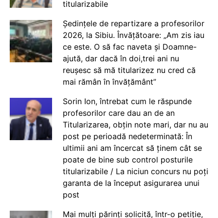
titularizabile
Ședințele de repartizare a profesorilor
2026, la Sibiu. Învățătoare: „Am zis iau
ce este. O să fac naveta și Doamne-
ajută, dar dacă în doi,trei ani nu
reușesc să mă titularizez nu cred că
mai rămân în învățământ”
Sorin Ion, întrebat cum le răspunde
profesorilor care dau an de an
Titularizarea, obțin note mari, dar nu au
post pe perioadă nedeterminată: În
ultimii ani am încercat să ținem cât se
poate de bine sub control posturile
titularizabile / La niciun concurs nu poți
garanta de la început asigurarea unui
post
Mai mulți părinți solicită, într-o petiție,