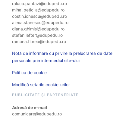
raluca.pantazi@edupedu.ro
mihai.peticila@edupedu.ro
costin.ionescu@edupedu.ro
alexa.stanescu@edupedu.ro
diana.ghimisi@edupedu.ro
stefan.lefter@edupedu.ro
ramona.florea@edupedu.ro
Notă de informare cu privire la prelucrarea de date
personale prin intermediul site-ului
Politica de cookie
Modifică setarile cookie-urilor
PUBLICITATE ȘI PARTENERIATE
Adresă de e-mail
comunicare@edupedu.ro