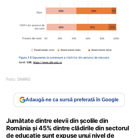
Foto: SNRRS
Adaugă-ne ca sursă preferată în Google
Jumătate dintre elevii din școlile din
România și 45% dintre clădirile din sectorul
de educație sunt expuse unui nivel de