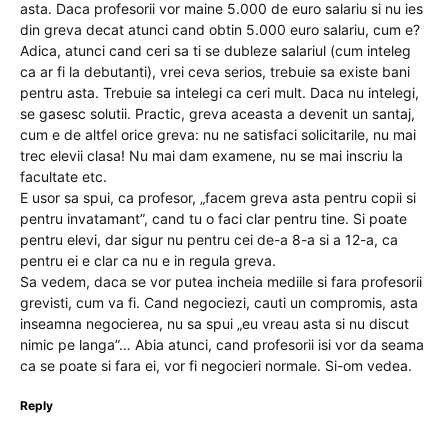
asta. Daca profesorii vor maine 5.000 de euro salariu si nu ies
din greva decat atunci cand obtin 5.000 euro salariu, cum e?
Adica, atunci cand ceri sa ti se dubleze salariul (cum inteleg
ca ar fi la debutanti), vrei ceva serios, trebuie sa existe bani
pentru asta. Trebuie sa intelegi ca ceri mult. Daca nu intelegi,
se gasesc solutii. Practic, greva aceasta a devenit un santaj,
cum e de altfel orice greva: nu ne satisfaci solicitarile, nu mai
trec elevii clasa! Nu mai dam examene, nu se mai inscriu la
facultate etc.
E usor sa spui, ca profesor, „facem greva asta pentru copii si
pentru invatamant”, cand tu o faci clar pentru tine. Si poate
pentru elevi, dar sigur nu pentru cei de-a 8-a si a 12-a, ca
pentru ei e clar ca nu e in regula greva.
Sa vedem, daca se vor putea incheia mediile si fara profesorii
grevisti, cum va fi. Cand negociezi, cauti un compromis, asta
inseamna negocierea, nu sa spui „eu vreau asta si nu discut
nimic pe langa”… Abia atunci, cand profesorii isi vor da seama
ca se poate si fara ei, vor fi negocieri normale. Si-om vedea.
Reply