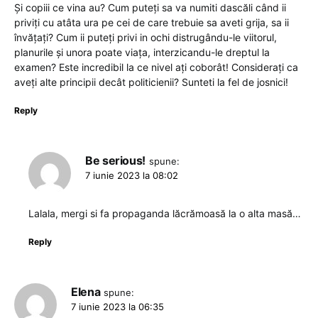
Și copiii ce vina au? Cum puteți sa va numiti dascăli când ii
priviți cu atâta ura pe cei de care trebuie sa aveti grija, sa ii
învățați? Cum ii puteți privi in ochi distrugându-le viitorul,
planurile și unora poate viața, interzicandu-le dreptul la
examen? Este incredibil la ce nivel ați coborât! Considerați ca
aveți alte principii decât politicienii? Sunteti la fel de josnici!
Reply
Be serious!
spune:
7 iunie 2023 la 08:02
Lalala, mergi si fa propaganda lăcrămoasă la o alta masă…
Reply
Elena
spune:
7 iunie 2023 la 06:35