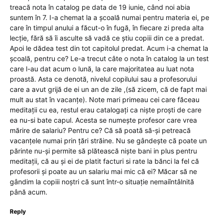
treacă nota în catalog pe data de 19 iunie, când noi abia
suntem în 7. I-a chemat la a școală numai pentru materia ei, pe
care în timpul anului a făcut-o în fugă, în fiecare zi preda alta
lecție, fără să îi asculte să vadă ce știu copiii din ce a predat.
Apoi le dădea test din tot capitolul predat. Acum i-a chemat la
școală, pentru ce? Le-a trecut câte o nota în catalog la un test
care l-au dat acum o lună, la care majoritatea au luat nota
proastă. Asta ce denotă, nivelul copilului sau a profesorului
care a avut grijă de ei un an de zile ,(să zicem, că de fapt mai
mult au stat în vacanțe). Note mari primeau cei care făceau
meditații cu ea, restul erau catalogați ca niște proști de care
ea nu-si bate capul. Acesta se numește profesor care vrea
mărire de salariu? Pentru ce? Că să poată să-și petreacă
vacanțele numai prin țări străine. Nu se gândește că poate un
părinte nu-și permite să plătească niște bani in plus pentru
meditații, că au și ei de platit facturi si rate la bănci la fel că
profesorii și poate au un salariu mai mic că ei? Măcar să ne
gândim la copiii noștri că sunt într-o situație nemaiîntâlnită
până acum.
Reply