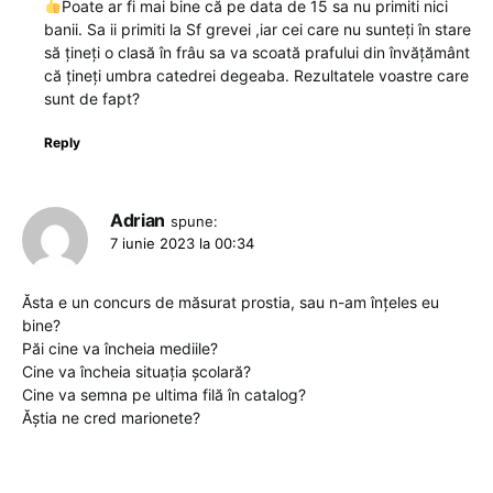
Poate ar fi mai bine că pe data de 15 sa nu primiti nici
banii. Sa ii primiti la Sf grevei ,iar cei care nu sunteți în stare
să țineți o clasă în frâu sa va scoată prafului din învățământ
că țineți umbra catedrei degeaba. Rezultatele voastre care
sunt de fapt?
Reply
Adrian
spune:
7 iunie 2023 la 00:34
Ăsta e un concurs de măsurat prostia, sau n-am înțeles eu
bine?
Păi cine va încheia mediile?
Cine va încheia situația școlară?
Cine va semna pe ultima filă în catalog?
Ăștia ne cred marionete?