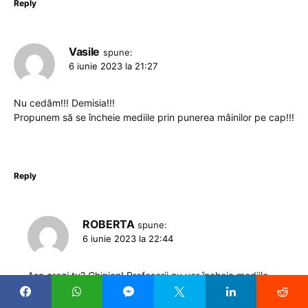
Reply
Vasile
spune:
6 iunie 2023 la 21:27
Nu cedăm!!! Demisia!!!
Propunem să se încheie mediile prin punerea mâinilor pe cap!!!
Reply
ROBERTA
spune:
6 iunie 2023 la 22:44
Așa crezi tu? Ghinion! Profesorii nu vor încheia mediile,
diriginții nu vor preda catalogul. Nu vor semna ultima filă.
Știi? Procesul acela verbal. Și iarăși zic: GHINION!!!