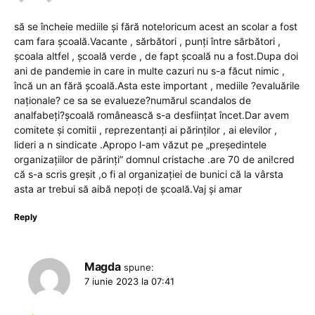
să se încheie mediile și fără note!oricum acest an scolar a fost
cam fara școală.Vacante , sărbători , punți între sărbători ,
școala altfel , școală verde , de fapt școală nu a fost.Dupa doi
ani de pandemie in care in multe cazuri nu s-a făcut nimic ,
încă un an fără școală.Asta este important , mediile ?evaluările
naționale? ce sa se evalueze?numărul scandalos de
analfabeți?școală românească s-a desființat încet.Dar avem
comitete și comitii , reprezentanți ai părinților , ai elevilor ,
lideri a n sindicate .Apropo l-am văzut pe „președintele
organizațiilor de părinți” domnul cristache .are 70 de ani!cred
că s-a scris greșit ,o fi al organizației de bunici că la vârsta
asta ar trebui să aibă nepoți de școală.Vaj și amar
Reply
Magda
spune:
7 iunie 2023 la 07:41