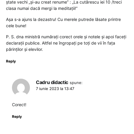
ștate vechi „și-au creat renume” : „La cutărescu iei 10 /treci
clasa numai dacă mergi la meditații!”
Așa s-a ajuns la dezastru! Cu merele putrede lăsate printre
cele bune!
P. S. dna ministră numărați corect orele și notele și apoi faceți
declarații publice. Altfel ne îngropați pe toți de vii în fața
părinților și elevilor.
Reply
Cadru didactic
spune:
7 iunie 2023 la 13:47
Corect!
Reply