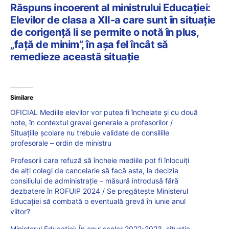
Răspuns incoerent al ministrului Educației:
Elevilor de clasa a XII-a care sunt în situație
de corigență li se permite o notă în plus,
„față de minim”, în așa fel încât să
remedieze această situație
Similare
OFICIAL Mediile elevilor vor putea fi încheiate și cu două
note, în contextul grevei generale a profesorilor /
Situațiile școlare nu trebuie validate de consiliile
profesorale – ordin de ministru
Profesorii care refuză să încheie mediile pot fi înlocuiți
de alți colegi de cancelarie să facă asta, la decizia
consiliului de administrație – măsură introdusă fără
dezbatere în ROFUIP 2024 / Se pregătește Ministerul
Educației să combată o eventuală grevă în iunie anul
viitor?
Ministerul Educației: În anul școlar 2022-2023, situația