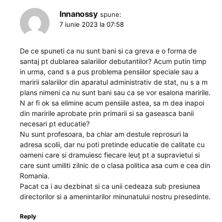
Innanossy
spune:
7 iunie 2023 la 07:58
De ce spuneti ca nu sunt bani si ca greva e o forma de
santaj pt dublarea salariilor debutantilor? Acum putin timp
in urma, cand s a pus problema pensiilor speciale sau a
maririi salariilor din aparatul administrativ de stat, nu s a m
plans nimeni ca nu sunt bani sau ca se vor esalona maririle.
N ar fi ok sa elimine acum pensiile astea, sa m dea inapoi
din maririle aprobate prin primarii si sa gaseasca banii
necesari pt educatie?
Nu sunt profesoara, ba chiar am destule reprosuri la
adresa scolii, dar nu poti pretinde educatie de calitate cu
oameni care si dramuiesc fiecare leuț pt a supravietui si
care sunt umiliti zilnic de o clasa politica asa cum e cea din
Romania.
Pacat ca i au dezbinat si ca unii cedeaza sub presiunea
directorilor si a amenintarilor minunatului nostru presedinte.
Reply