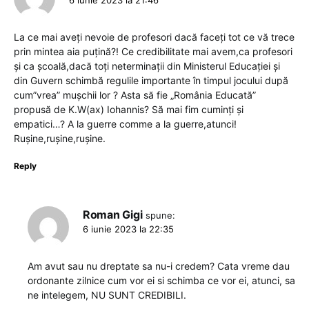
La ce mai aveți nevoie de profesori dacă faceți tot ce vă trece
prin mintea aia puțină?! Ce credibilitate mai avem,ca profesori
și ca școală,dacă toți neterminații din Ministerul Educației și
din Guvern schimbă regulile importante în timpul jocului după
cum”vrea” mușchii lor ? Asta să fie „România Educată”
propusă de K.W(ax) Iohannis? Să mai fim cuminți și
empatici…? A la guerre comme a la guerre,atunci!
Rușine,rușine,rușine.
Reply
Roman Gigi
spune:
6 iunie 2023 la 22:35
Am avut sau nu dreptate sa nu-i credem? Cata vreme dau
ordonante zilnice cum vor ei si schimba ce vor ei, atunci, sa
ne intelegem, NU SUNT CREDIBILI.