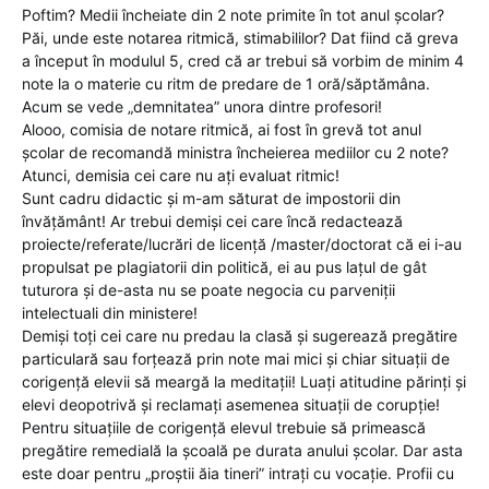
Poftim? Medii încheiate din 2 note primite în tot anul școlar?
Păi, unde este notarea ritmică, stimabililor? Dat fiind că greva
a început în modulul 5, cred că ar trebui să vorbim de minim 4
note la o materie cu ritm de predare de 1 oră/săptămâna.
Acum se vede „demnitatea” unora dintre profesori!
Alooo, comisia de notare ritmică, ai fost în grevă tot anul
școlar de recomandă ministra încheierea mediilor cu 2 note?
Atunci, demisia cei care nu ați evaluat ritmic!
Sunt cadru didactic și m-am săturat de impostorii din
învățământ! Ar trebui demiși cei care încă redactează
proiecte/referate/lucrări de licență /master/doctorat că ei i-au
propulsat pe plagiatorii din politică, ei au pus lațul de gât
tuturora și de-asta nu se poate negocia cu parveniții
intelectuali din ministere!
Demiși toți cei care nu predau la clasă și sugerează pregătire
particulară sau forțează prin note mai mici și chiar situații de
corigență elevii să meargă la meditații! Luați atitudine părinți și
elevi deopotrivă și reclamați asemenea situații de corupție!
Pentru situațiile de corigență elevul trebuie să primească
pregătire remedială la școală pe durata anului școlar. Dar asta
este doar pentru „proștii ăia tineri” intrați cu vocație. Profii cu