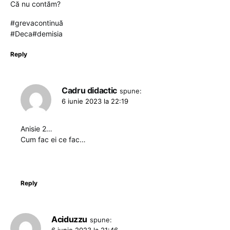
Că nu contăm?
#grevacontinuă
#Deca#demisia
Reply
Cadru didactic
spune:
6 iunie 2023 la 22:19
Anisie 2…
Cum fac ei ce fac…
Reply
Aciduzzu
spune:
6 iunie 2023 la 21:46