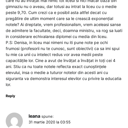
care nu au învățat mai nimic tot liceul si nici măcar baza din
gimnaziu nu o aveau, dar totusi au intrat la liceu cu o medie
peste 9,70. Cum crezi ca e posibil asta altfel decat cu
pregătire de ultim moment care sa le crească exponențial
notele? Ai dreptate, vrem profesionalism, vrem aceleasi sanse
de admitere la facultate, deci, doamna ministru, va rog sa luati
in considerare echivalarea diplomei cu media din liceu.
P.S: Denisa, in liceu mai nimeni nu iti pune note pe ochi
frumosi (profesorii nu te cunosc, sunt obiectivi) ca sa imi spui
tu mie ca unii cu intelect redus vor avea medii peste
capacitățile lor. Cine a avut de învățat a învățat in toți cei 4
ani. Stiu ca nu toate notele reflecta exact cunoștințele
elevului, insa o medie a tuturor notelor din acesti ani cu
siguranta va demonstra interesul elevilor cu privire la educatia
lor.
Reply
leana
spune:
31 martie 2020 la 03:55