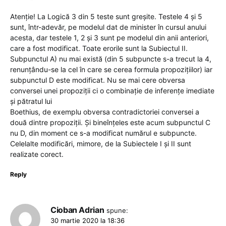
Atenție! La Logică 3 din 5 teste sunt greșite. Testele 4 și 5
sunt, într-adevăr, pe modelul dat de minister în cursul anului
acesta, dar testele 1, 2 și 3 sunt pe modelul din anii anteriori,
care a fost modificat. Toate erorile sunt la Subiectul II.
Subpunctul A) nu mai există (din 5 subpuncte s-a trecut la 4,
renunțându-se la cel în care se cerea formula propozițiilor) iar
subpunctul D este modificat. Nu se mai cere obversa
conversei unei propoziții ci o combinație de inferențe imediate
și pătratul lui
Boethius, de exemplu obversa contradictoriei conversei a
două dintre propoziții. Și bineînțeles este acum subpunctul C
nu D, din moment ce s-a modificat numărul e subpuncte.
Celelalte modificări, mimore, de la Subiectele I și II sunt
realizate corect.
Reply
Cioban Adrian
spune:
30 martie 2020 la 18:36