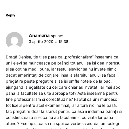
Reply
Anamaria
spune:
3 aprilie 2020 la 15:38
Dragă Denisa, tie ti se pare ca „profesionalism” înseamnă ca
unii elevi sa munceasca pe brânci tot anul, sa isi dea interesul
si sa obtina medii bune, iar restul elevilor sa nu invete nimic
decat amenințați de corijare, insa la sfarsitul anului sa faca
pregătire peste pregatire si sa isi umfle notele de la bac,
ajungand la egalitate cu cei care chiar au învătat, iar mai apoi
pana la facultate sa uite aproape tot? Asta înseamnă pentru
tine profesionalism si corectitudine? Faptul ca unii muncesc
tot liceul pentru acel examen final, iar altora nici nu le pasă,
fac pregătire doar la sfarsit pentru ca asa ii îndemna părinții si
constietizeaza si ei ca nu au facut nimic cu viata lor pana
atunci? Exemplu, ca sa nu spui ca vorbesc aiurea: am colegi