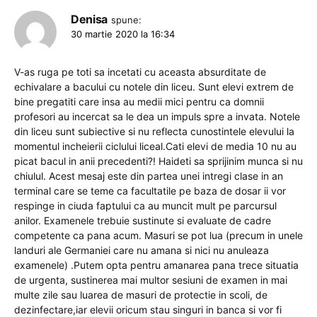
Denisa
spune:
30 martie 2020 la 16:34
V-as ruga pe toti sa incetati cu aceasta absurditate de
echivalare a bacului cu notele din liceu. Sunt elevi extrem de
bine pregatiti care insa au medii mici pentru ca domnii
profesori au incercat sa le dea un impuls spre a invata. Notele
din liceu sunt subiective si nu reflecta cunostintele elevului la
momentul incheierii ciclului liceal.Cati elevi de media 10 nu au
picat bacul in anii precedenti?! Haideti sa sprijinim munca si nu
chiulul. Acest mesaj este din partea unei intregi clase in an
terminal care se teme ca facultatile pe baza de dosar ii vor
respinge in ciuda faptului ca au muncit mult pe parcursul
anilor. Examenele trebuie sustinute si evaluate de cadre
competente ca pana acum. Masuri se pot lua (precum in unele
landuri ale Germaniei care nu amana si nici nu anuleaza
examenele) .Putem opta pentru amanarea pana trece situatia
de urgenta, sustinerea mai multor sesiuni de examen in mai
multe zile sau luarea de masuri de protectie in scoli, de
dezinfectare,iar elevii oricum stau singuri in banca si vor fi