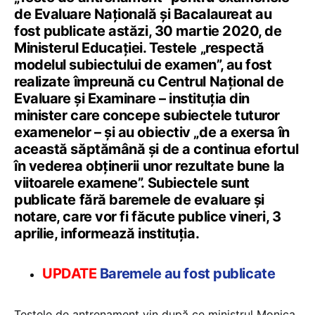
de Evaluare Națională și Bacalaureat au
fost publicate astăzi, 30 martie 2020, de
Ministerul Educației. Testele „respectă
modelul subiectului de examen”, au fost
realizate împreună cu Centrul Național de
Evaluare și Examinare – instituția din
minister care concepe subiectele tuturor
examenelor – și au obiectiv „de a exersa în
această săptămână și de a continua efortul
în vederea obținerii unor rezultate bune la
viitoarele examene”. Subiectele sunt
publicate fără baremele de evaluare și
notare, care vor fi făcute publice vineri, 3
aprilie, informează instituția.
UPDATE
Baremele au fost publicate
Testele de antrenament vin după ce ministrul Monica