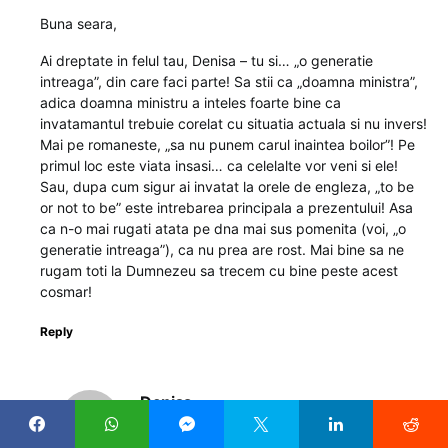
Buna seara,
Ai dreptate in felul tau, Denisa – tu si… „o generatie
intreaga”, din care faci parte! Sa stii ca „doamna ministra”,
adica doamna ministru a inteles foarte bine ca
invatamantul trebuie corelat cu situatia actuala si nu invers!
Mai pe romaneste, „sa nu punem carul inaintea boilor”! Pe
primul loc este viata insasi… ca celelalte vor veni si ele!
Sau, dupa cum sigur ai invatat la orele de engleza, „to be
or not to be” este intrebarea principala a prezentului! Asa
ca n-o mai rugati atata pe dna mai sus pomenita (voi, „o
generatie intreaga”), ca nu prea are rost. Mai bine sa ne
rugam toti la Dumnezeu sa trecem cu bine peste acest
cosmar!
Reply
Denisa
spune:
30 martie 2020 la 22:50