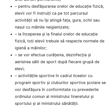
– pentru desfăşurarea orelor de educaţie fizică,
elevii vor fi instruiţi ca pe tot parcursul
activităţii să nu îşi atingă faţa, gura, ochii sau
nasul cu mâinile neigienizate;
– la începerea şi la finalul orelor de educaţie
fizică, toţi elevii trebuie să respecte normele de
igienă a mâinilor;
– se vor efectua curăţenia, dezinfecţia şi
aerisirea sălii de sport după fiecare grupă de
elevi;
– activităţile sportive în cadrul liceelor cu
program sportiv şi cluburilor sportive şcolare se
vor desfăşura în conformitate cu prevederile
ordinului comun al ministrului tineretului şi
sportului şi al ministrului sănătăţii.