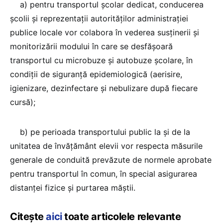
a) pentru transportul şcolar dedicat, conducerea
şcolii şi reprezentaţii autorităţilor administraţiei
publice locale vor colabora în vederea susţinerii şi
monitorizării modului în care se desfăşoară
transportul cu microbuze şi autobuze şcolare, în
condiţii de siguranţă epidemiologică (aerisire,
igienizare, dezinfectare şi nebulizare după fiecare
cursă);
b) pe perioada transportului public la şi de la
unitatea de învăţământ elevii vor respecta măsurile
generale de conduită prevăzute de normele aprobate
pentru transportul în comun, în special asigurarea
distanţei fizice şi purtarea măştii.
Citește
aici
toate articolele relevante