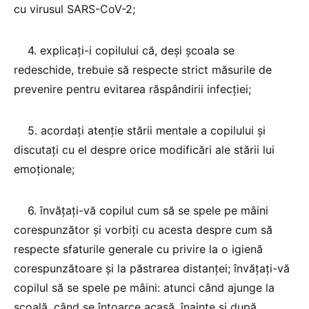
cu virusul SARS-CoV-2;
4. explicaţi-i copilului că, deşi şcoala se
redeschide, trebuie să respecte strict măsurile de
prevenire pentru evitarea răspândirii infecţiei;
5. acordaţi atenţie stării mentale a copilului şi
discutaţi cu el despre orice modificări ale stării lui
emoţionale;
6. învăţaţi-vă copilul cum să se spele pe mâini
corespunzător şi vorbiţi cu acesta despre cum să
respecte sfaturile generale cu privire la o igienă
corespunzătoare şi la păstrarea distanţei; învăţaţi-vă
copilul să se spele pe mâini: atunci când ajunge la
şcoală, când se întoarce acasă, înainte şi după