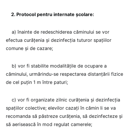
2. Protocol pentru internate şcolare:
a) înainte de redeschiderea căminului se vor
efectua curăţenia şi dezinfecţia tuturor spaţiilor
comune şi de cazare;
b) vor fi stabilite modalităţile de ocupare a
căminului, urmărindu-se respectarea distanţării fizice
de cel puţin 1 m între paturi;
c) vor fi organizate zilnic curăţenia şi dezinfecţia
spaţiilor colective; elevilor cazaţi în cămin li se va
recomanda să păstreze curăţenia, să dezinfecteze şi
să aerisească în mod regulat camerele;