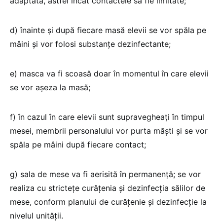
adaptată, astfel încât contactele să fie limitate;
d) înainte şi după fiecare masă elevii se vor spăla pe
mâini şi vor folosi substanţe dezinfectante;
e) masca va fi scoasă doar în momentul în care elevii
se vor aşeza la masă;
f) în cazul în care elevii sunt supravegheaţi în timpul
mesei, membrii personalului vor purta măşti şi se vor
spăla pe mâini după fiecare contact;
g) sala de mese va fi aerisită în permanență; se vor
realiza cu stricteţe curăţenia şi dezinfecţia sălilor de
mese, conform planului de curăţenie şi dezinfecţie la
nivelul unităţii.