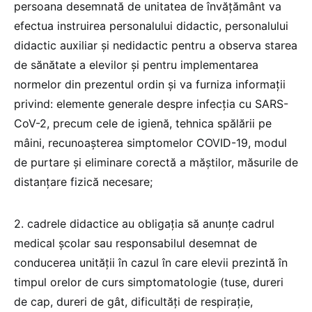
persoana desemnată de unitatea de învăţământ va
efectua instruirea personalului didactic, personalului
didactic auxiliar şi nedidactic pentru a observa starea
de sănătate a elevilor şi pentru implementarea
normelor din prezentul ordin şi va furniza informaţii
privind: elemente generale despre infecţia cu SARS-
CoV-2, precum cele de igienă, tehnica spălării pe
mâini, recunoaşterea simptomelor COVID-19, modul
de purtare şi eliminare corectă a măştilor, măsurile de
distanţare fizică necesare;
2. cadrele didactice au obligaţia să anunţe cadrul
medical şcolar sau responsabilul desemnat de
conducerea unităţii în cazul în care elevii prezintă în
timpul orelor de curs simptomatologie (tuse, dureri
de cap, dureri de gât, dificultăţi de respiraţie,