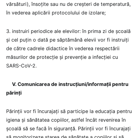
vărsături), însoţite sau nu de creşteri de temperatură,
în vederea aplicării protocolului de izolare;
3. instruiri periodice ale elevilor: în prima zi de şcoală
şi cel puţin o dată pe săptămână elevii vor fi instruiţi
de către cadrele didactice în vederea respectării
măsurilor de protecţie şi prevenţie a infecţiei cu
SARS-CoV-2.
V. Comunicarea de instrucţiuni/informaţii pentru
părinţi
Părinţii vor fi încurajaţi să participe la educaţia pentru
igiena şi sănătatea copiilor, astfel încât revenirea în
şcoală să se facă în siguranţă. Părinţii vor fi încurajaţi
să monitorizeze starea de sănătate a copiilor şi să