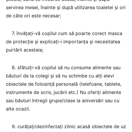
servirea mesei, înainte şi după utilizarea toaletei şi ori
de câte ori este necesar;
7. învăţaţi-vă copilul cum să poarte corect masca
de protecţie şi explicaţi-i importanţa şi necesitatea
purtării acesteia;
8. sfătuiţi-vă copilul să nu consume alimente sau
băuturi de la colegi şi să nu schimbe cu alţi elevi
obiectele de folosinţă personală (telefoane, tablete,
instrumente de scris, jucării etc.) Nu oferiţi alimente
sau băuturi întregii grupe/clase la aniversări sau cu
alte ocazii.
9. curăţaţi/dezinfectaţi zilnic acasă obiectele de uz