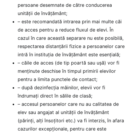
persoane desemnate de către conducerea
unităţii de învăţământ;
– este recomandată intrarea prin mai multe căi
de acces pentru a reduce fluxul de elevi. În
cazul în care această separare nu este posibilă,
respectarea distanţării fizice a persoanelor care
intră în instituţia de învăţământ este esenţială;
– căile de acces (de tip poartă sau uşă) vor fi
menţinute deschise în timpul primirii elevilor
pentru a limita punctele de contact;
– după dezinfecţia mâinilor, elevii vor fi
îndrumaţi direct în sălile de clasă;
– accesul persoanelor care nu au calitatea de
elev sau angajat al unităţii de învăţământ
(părinţi, alţi însoţitori etc.) va fi interzis, în afara
cazurilor excepţionale, pentru care este