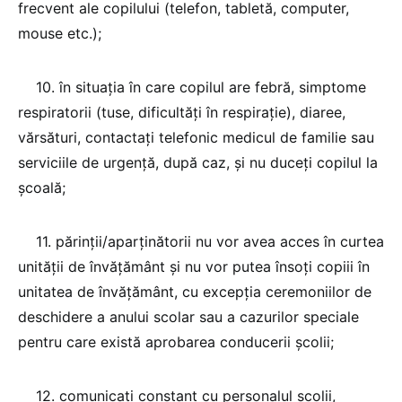
frecvent ale copilului (telefon, tabletă, computer,
mouse etc.);
10. în situaţia în care copilul are febră, simptome
respiratorii (tuse, dificultăţi în respiraţie), diaree,
vărsături, contactaţi telefonic medicul de familie sau
serviciile de urgenţă, după caz, şi nu duceţi copilul la
şcoală;
11. părinţii/aparţinătorii nu vor avea acces în curtea
unităţii de învăţământ şi nu vor putea însoţi copiii în
unitatea de învăţământ, cu excepţia ceremoniilor de
deschidere a anului scolar sau a cazurilor speciale
pentru care există aprobarea conducerii şcolii;
12. comunicaţi constant cu personalul şcolii,