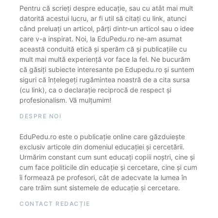
Pentru că scrieți despre educație, sau cu atât mai mult
datorită acestui lucru, ar fi util să citați cu link, atunci
când preluați un articol, părți dintr-un articol sau o idee
care v-a inspirat. Noi, la EduPedu.ro ne-am asumat
această conduită etică și sperăm că și publicațiile cu
mult mai multă experiență vor face la fel. Ne bucurăm
că găsiți subiecte interesante pe Edupedu.ro și suntem
siguri că înțelegeți rugămintea noastră de a cita sursa
(cu link), ca o declarație reciprocă de respect și
profesionalism. Vă mulțumim!
DESPRE NOI
EduPedu.ro este o publicație online care găzduiește
exclusiv articole din domeniul educației și cercetării.
Urmărim constant cum sunt educați copiii noștri, cine și
cum face politicile din educație și cercetare, cine și cum
îi formează pe profesori, cât de adecvate la lumea în
care trăim sunt sistemele de educație și cercetare.
CONTACT REDACȚIE