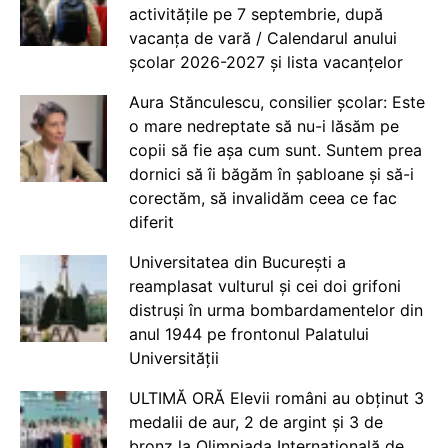
activitățile pe 7 septembrie, după
vacanța de vară / Calendarul anului
școlar 2026-2027 și lista vacanțelor
Aura Stănculescu, consilier școlar: Este
o mare nedreptate să nu-i lăsăm pe
copii să fie așa cum sunt. Suntem prea
dornici să îi băgăm în șabloane și să-i
corectăm, să invalidăm ceea ce fac
diferit
Universitatea din București a
reamplasat vulturul și cei doi grifoni
distruși în urma bombardamentelor din
anul 1944 pe frontonul Palatului
Universității
ULTIMĂ ORĂ Elevii români au obținut 3
medalii de aur, 2 de argint și 3 de
bronz la Olimpiada Internațională de