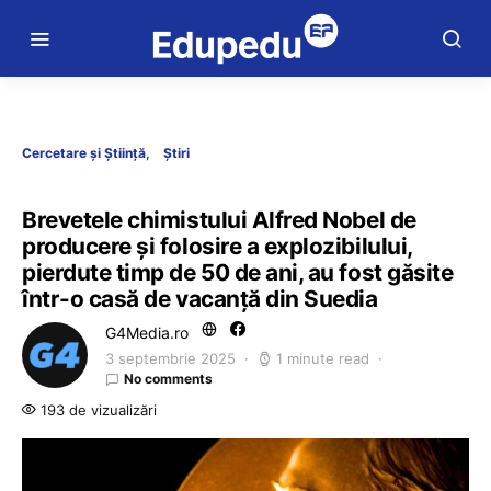
Cercetare și Știință
Știri
Brevetele chimistului Alfred Nobel de
producere și folosire a explozibilului,
pierdute timp de 50 de ani, au fost găsite
într-o casă de vacanţă din Suedia
G4Media.ro
3 septembrie 2025
1 minute read
No comments
193 de vizualizări