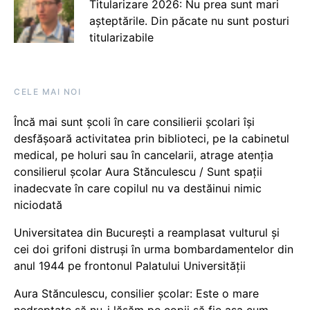
Titularizare 2026: Nu prea sunt mari
așteptările. Din păcate nu sunt posturi
titularizabile
CELE MAI NOI
Încă mai sunt școli în care consilierii școlari își
desfășoară activitatea prin biblioteci, pe la cabinetul
medical, pe holuri sau în cancelarii, atrage atenția
consilierul școlar Aura Stănculescu / Sunt spații
inadecvate în care copilul nu va destăinui nimic
niciodată
Universitatea din București a reamplasat vulturul și
cei doi grifoni distruși în urma bombardamentelor din
anul 1944 pe frontonul Palatului Universității
Aura Stănculescu, consilier școlar: Este o mare
nedreptate să nu-i lăsăm pe copii să fie așa cum