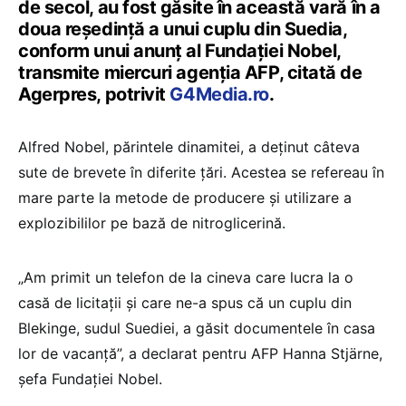
de secol, au fost găsite în această vară în a
doua reşedinţă a unui cuplu din Suedia,
conform unui anunţ al Fundaţiei Nobel,
transmite miercuri agenția AFP, citată de
Agerpres, potrivit
G4Media.ro
.
Alfred Nobel, părintele dinamitei, a deţinut câteva
sute de brevete în diferite ţări. Acestea se refereau în
mare parte la metode de producere şi utilizare a
explozibililor pe bază de nitroglicerină.
„Am primit un telefon de la cineva care lucra la o
casă de licitaţii şi care ne-a spus că un cuplu din
Blekinge, sudul Suediei, a găsit documentele în casa
lor de vacanţă”, a declarat pentru AFP Hanna Stjärne,
şefa Fundaţiei Nobel.