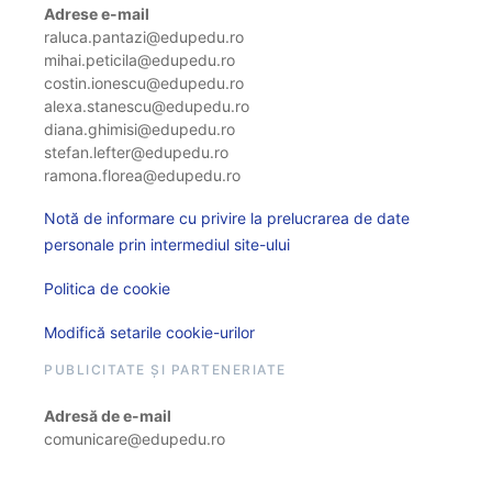
Adrese e-mail
raluca.pantazi@edupedu.ro
mihai.peticila@edupedu.ro
costin.ionescu@edupedu.ro
alexa.stanescu@edupedu.ro
diana.ghimisi@edupedu.ro
stefan.lefter@edupedu.ro
ramona.florea@edupedu.ro
Notă de informare cu privire la prelucrarea de date
personale prin intermediul site-ului
Politica de cookie
Modifică setarile cookie-urilor
PUBLICITATE ȘI PARTENERIATE
Adresă de e-mail
comunicare@edupedu.ro