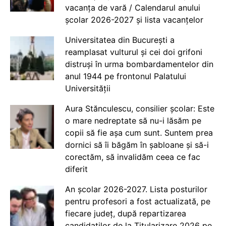
vacanța de vară / Calendarul anului
școlar 2026-2027 și lista vacanțelor
Universitatea din București a
reamplasat vulturul și cei doi grifoni
distruși în urma bombardamentelor din
anul 1944 pe frontonul Palatului
Universității
Aura Stănculescu, consilier școlar: Este
o mare nedreptate să nu-i lăsăm pe
copii să fie așa cum sunt. Suntem prea
dornici să îi băgăm în șabloane și să-i
corectăm, să invalidăm ceea ce fac
diferit
An școlar 2026-2027. Lista posturilor
pentru profesori a fost actualizată, pe
fiecare județ, după repartizarea
candidaților de la Titularizare 2026 pe