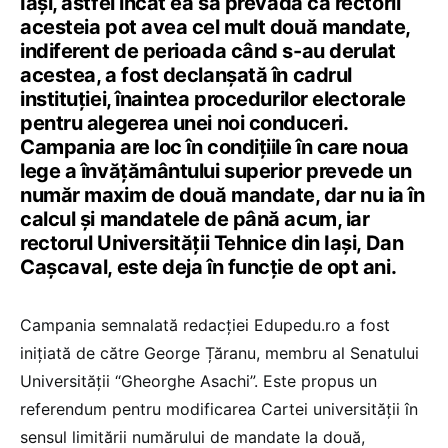
Iași, astfel încât ea să prevadă că rectorii
acesteia pot avea cel mult două mandate,
indiferent de perioada când s-au derulat
acestea, a fost declanșată în cadrul
instituției, înaintea procedurilor electorale
pentru alegerea unei noi conduceri.
Campania are loc în condițiile în care noua
lege a învățământului superior prevede un
număr maxim de două mandate, dar nu ia în
calcul și mandatele de până acum, iar
rectorul Universității Tehnice din Iași, Dan
Cașcaval, este deja în funcție de opt ani.
Campania semnalată redacției Edupedu.ro a fost
inițiată de către George Țăranu, membru al Senatului
Universității “Gheorghe Asachi”. Este propus un
referendum pentru modificarea Cartei universității în
sensul limitării numărului de mandate la două,