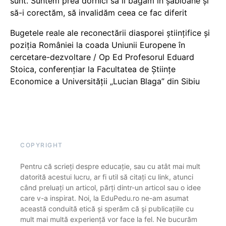
sunt. Suntem prea dornici să îi băgăm în șabloane și
să-i corectăm, să invalidăm ceea ce fac diferit
Bugetele reale ale reconectării diasporei științifice și
poziția României la coada Uniunii Europene în
cercetare-dezvoltare / Op Ed Profesorul Eduard
Stoica, conferențiar la Facultatea de Științe
Economice a Universității „Lucian Blaga” din Sibiu
COPYRIGHT
Pentru că scrieți despre educație, sau cu atât mai mult
datorită acestui lucru, ar fi util să citați cu link, atunci
când preluați un articol, părți dintr-un articol sau o idee
care v-a inspirat. Noi, la EduPedu.ro ne-am asumat
această conduită etică și sperăm că și publicațiile cu
mult mai multă experiență vor face la fel. Ne bucurăm