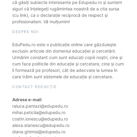
că găsiți subiecte interesante pe Edupedu.ro și suntem
siguri că înțelegeți rugămintea noastră de a cita sursa
(cu link), ca o declarație reciprocă de respect și
profesionalism. Vă mulțumim!
DESPRE NOI
EduPedu.ro este o publicație online care găzduiește
exclusiv articole din domeniul educației și cercetării.
Urmărim constant cum sunt educați copiii noștri, cine și
cum face politicile din educație și cercetare, cine și cum
îi formează pe profesori, cât de adecvate la lumea în
care trăim sunt sistemele de educație și cercetare.
CONTACT REDACȚIE
Adrese e-mail
raluca.pantazi@edupedu.ro
mihai.peticila@edupedu.ro
costin.ionescu@edupedu.ro
alexa.stanescu@edupedu.ro
diana.ghimisi@edupedu.ro