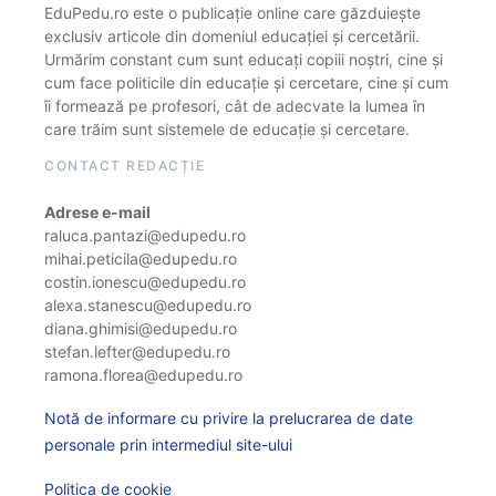
EduPedu.ro este o publicație online care găzduiește
exclusiv articole din domeniul educației și cercetării.
Urmărim constant cum sunt educați copiii noștri, cine și
cum face politicile din educație și cercetare, cine și cum
îi formează pe profesori, cât de adecvate la lumea în
care trăim sunt sistemele de educație și cercetare.
CONTACT REDACȚIE
Adrese e-mail
raluca.pantazi@edupedu.ro
mihai.peticila@edupedu.ro
costin.ionescu@edupedu.ro
alexa.stanescu@edupedu.ro
diana.ghimisi@edupedu.ro
stefan.lefter@edupedu.ro
ramona.florea@edupedu.ro
Notă de informare cu privire la prelucrarea de date
personale prin intermediul site-ului
Politica de cookie