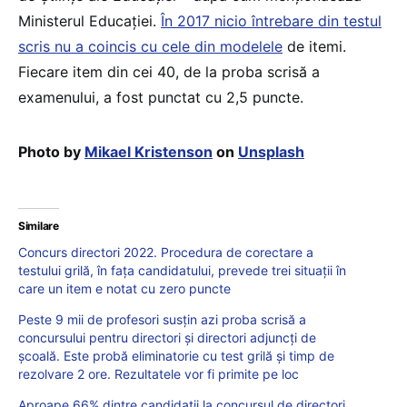
Ministerul Educației.
În 2017 nicio întrebare din testul
scris nu a coincis cu cele din modelele
de itemi.
Fiecare item din cei 40, de la proba scrisă a
examenului, a fost punctat cu 2,5 puncte.
Photo by
Mikael Kristenson
on
Unsplash
Similare
Concurs directori 2022. Procedura de corectare a
testului grilă, în fața candidatului, prevede trei situații în
care un item e notat cu zero puncte
Peste 9 mii de profesori susțin azi proba scrisă a
concursului pentru directori și directori adjuncți de
școală. Este probă eliminatorie cu test grilă și timp de
rezolvare 2 ore. Rezultatele vor fi primite pe loc
Aproape 66% dintre candidații la concursul de directori