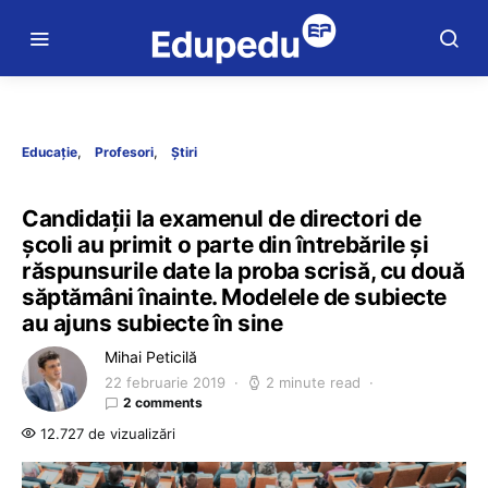
Educație
Profesori
Știri
Candidații la examenul de directori de
școli au primit o parte din întrebările și
răspunsurile date la proba scrisă, cu două
săptămâni înainte. Modelele de subiecte
au ajuns subiecte în sine
Mihai Peticilă
22 februarie 2019
2 minute read
2 comments
12.727 de vizualizări