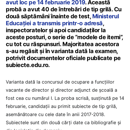
avut loc pe 14 februarie 2019
. Această
probă a avut 40 de întrebări de tip grilă. Cu
două săptămâni înainte de test,
Ministerul
Educației a transmis printr-o adresă
,
inspectoratelor și apoi candidaților la
aceste posturi, o serie de ”modele de itemi”,
cu tot cu răspunsuri. Majoritatea acestora
s-au regăsit și în varianta dată la examen,
potrivit documentelor oficiale publicate pe
subiecte.edu.ro.
Varianta dată la concursul de ocupare a funcțiilor
vacante de director și director adjunct de școală a
fost cea cu numărul I. La proba scrisă, susținută pe 14
februarie, candidații au primit subiecte de tip grilă,
asemănătoare cu cele date în anii 2017-2018.
Subiectele sunt din două cărți date ca bibliografie și