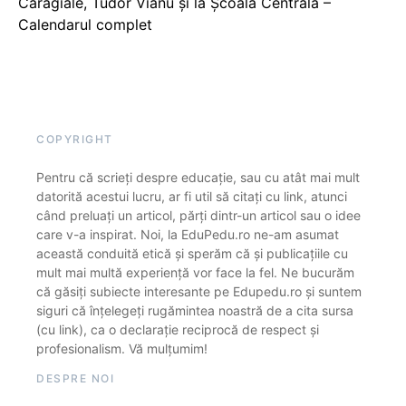
Caragiale, Tudor Vianu și la Școala Centrală –
Calendarul complet
COPYRIGHT
Pentru că scrieți despre educație, sau cu atât mai mult
datorită acestui lucru, ar fi util să citați cu link, atunci
când preluați un articol, părți dintr-un articol sau o idee
care v-a inspirat. Noi, la EduPedu.ro ne-am asumat
această conduită etică și sperăm că și publicațiile cu
mult mai multă experiență vor face la fel. Ne bucurăm
că găsiți subiecte interesante pe Edupedu.ro și suntem
siguri că înțelegeți rugămintea noastră de a cita sursa
(cu link), ca o declarație reciprocă de respect și
profesionalism. Vă mulțumim!
DESPRE NOI