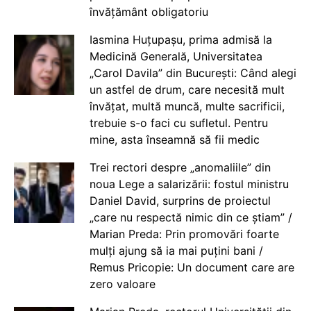
învățământ obligatoriu
Iasmina Huțupașu, prima admisă la
Medicină Generală, Universitatea
„Carol Davila” din București: Când alegi
un astfel de drum, care necesită mult
învățat, multă muncă, multe sacrificii,
trebuie s-o faci cu sufletul. Pentru
mine, asta înseamnă să fii medic
Trei rectori despre „anomaliile” din
noua Lege a salarizării: fostul ministru
Daniel David, surprins de proiectul
„care nu respectă nimic din ce știam” /
Marian Preda: Prin promovări foarte
mulți ajung să ia mai puțini bani /
Remus Pricopie: Un document care are
zero valoare