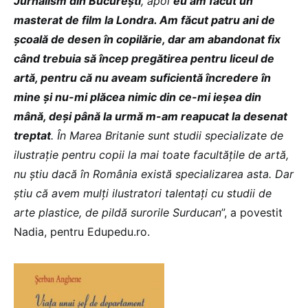
Jurnalism din București
, apoi
eu am făcut un
masterat de film la Londra. Am făcut patru ani de
școală de desen în copilărie, dar am abandonat fix
când trebuia să încep pregătirea pentru liceul de
artă, pentru că nu aveam suficientă încredere în
mine și nu-mi plăcea nimic din ce-mi ieșea din
mână, deși până la urmă m-am reapucat la desenat
treptat
. În Marea Britanie sunt studii specializate de
ilustrație pentru copii la mai toate facultățile de artă,
nu știu dacă în România există specializarea asta. Dar
știu că avem mulți ilustratori talentați cu studii de
arte plastice, de pildă surorile Surducan
”, a povestit
Nadia, pentru Edupedu.ro.