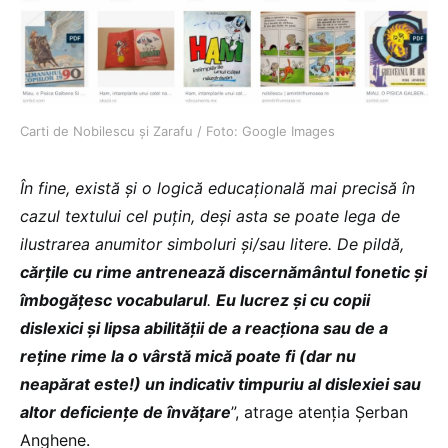
Carti de Nobilescu și Zarafu / Foto: Google Images
În fine, există și o logică educațională mai precisă în
cazul textului cel puțin, deși asta se poate lega de
ilustrarea anumitor simboluri și/sau litere. De pildă,
cărțile cu rime antrenează discernământul fonetic și
îmbogățesc vocabularul
.
Eu lucrez și cu copii
dislexici și lipsa abilității de a reacționa sau de a
reține rime la o vârstă mică poate fi (dar nu
neapărat este!) un indicativ timpuriu al dislexiei sau
altor deficiențe de învățare
”, atrage atenția Șerban
Anghene.