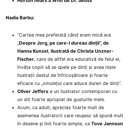
Horton hears a Who
de Dr. Seuss
Nadia Barbu:
“Cartea mea preferată când eram mică era
„
Despre Jorg, pe care-l dureau dinții”, de
Hanna Kunzel
,
ilustrată de Christa Unzner-
Fischer
, care de altfel era educativă de felul ei,
învăța copiii să se spele pe dinți și avea niște
ilustrații destul de înfricoșătoare și foarte
eficace cu „omulețul care aduce dureri de dinți”.
Oliver Jeffers
e un ilustrator contemporan cu
un stil foarte apropiat de gusturile mele.
Acum, ca adult, apreciez foarte mult de
asemenea ilustratorii care reușesc să spună mult
în desene și linii foarte simple, ca
Tove Jannson