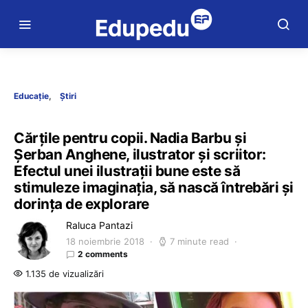
Educație
Știri
Cărțile pentru copii. Nadia Barbu și
Șerban Anghene, ilustrator și scriitor:
Efectul unei ilustrații bune este să
stimuleze imaginația, să nască întrebări și
dorința de explorare
Raluca Pantazi
18 noiembrie 2018
7 minute read
2 comments
1.135 de vizualizări