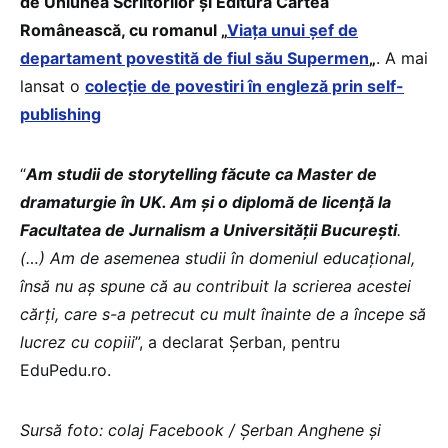
de Uniunea Scriitorilor și Editura Cartea
Românească, cu romanul „
Viața unui șef de
departament povestită de fiul său Supermen
„
. A mai
lansat o
colecție de povestiri în engleză prin self-
publishing
“
Am studii de storytelling făcute ca Master de
dramaturgie în UK. Am și o diplomă de licență la
Facultatea de Jurnalism a Universității București
.
(…) Am de asemenea studii în domeniul educațional,
însă nu aș spune că au contribuit la scrierea acestei
cărți, care s-a petrecut cu mult înainte de a începe să
lucrez cu copiii
”, a declarat Șerban, pentru
EduPedu.ro.
Sursă foto: colaj Facebook / Șerban Anghene și