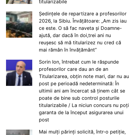
titularizabile
Ședințele de repartizare a profesorilor
2026, la Sibiu. Învățătoare: „Am zis iau
ce este. O să fac naveta și Doamne-
ajută, dar dacă în doi,trei ani nu
reușesc să mă titularizez nu cred că
mai rămân în învățământ”
Sorin Ion, întrebat cum le răspunde
profesorilor care dau an de an
Titularizarea, obțin note mari, dar nu au
post pe perioadă nedeterminată: În
ultimii ani am încercat să ținem cât se
poate de bine sub control posturile
titularizabile / La niciun concurs nu poți
garanta de la început asigurarea unui
post
Mai mulți părinți solicită, într-o petiție,