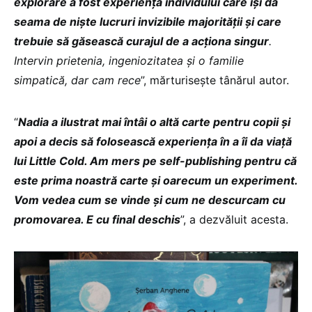
explorare a fost experiența individului care își dă
seama de niște lucruri invizibile majorității și care
trebuie să găsească curajul de a acționa singur
.
Intervin prietenia, ingeniozitatea și o familie
simpatică, dar cam rece
”, mărturisește tânărul autor.
“
Nadia a ilustrat mai întâi o altă carte pentru copii și
apoi a decis să folosească experiența în a îi da viață
lui Little Cold. Am mers pe self-publishing pentru că
este prima noastră carte și oarecum un experiment.
Vom vedea cum se vinde și cum ne descurcam cu
promovarea. E cu final deschis
”, a dezvăluit acesta.