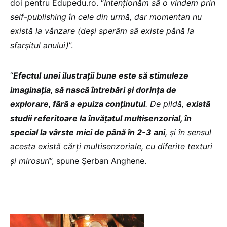
doi pentru Edupedu.ro. “
Intenționăm să o vindem prin
self-publishing în cele din urmă, dar momentan nu
există la vânzare (deși sperăm să existe până la
sfarșitul anului)
”.
“
Efectul unei ilustrații bune este să stimuleze
imaginația, să nască întrebări și dorința de
explorare, fără a epuiza conținutul
. De pildă,
există
studii referitoare la învățatul multisenzorial, în
special la vârste mici de până în 2-3 ani
, și în sensul
acesta există cărți multisenzoriale, cu diferite texturi
și mirosuri
”, spune Șerban Anghene.