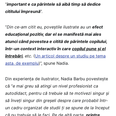
“
important e ca părintele să aibă timp să dedice
cititului împreună
”.
“
Din ce-am citit eu, poveștile ilustrate au un
efect
educațional pozitiv, dar el se manifestă mai ales
atunci când povestea e citită de părintele copilului,
într-un context interactiv în care
copilul pune și el
întrebări
, etc.
(
Un articol despre un studiu pe tema
asta, de exemplu
)”, spune Nadia.
Din experiența de ilustrator, Nadia Barbu povestește
că “
e mai greu să atingi un nivel profesionist ca
autodidact, pentru că trebuie să te motivezi singur și
să înveți singur din greșeli despre care probabil într-
un cadru organizat de studii ți se spune de la început
că nu trebuie să le faci. Pe de altă parte,
printre