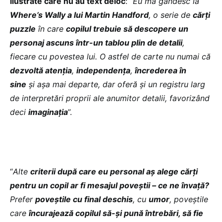
ilustrate care nu au text deloc
: “
Eu mă gândesc la
Where’s Wally a lui Martin Handford
, o serie de
cărți
puzzle
în care
copilul trebuie să descopere un
personaj ascuns într-un tablou plin de detalii
,
fiecare cu povestea lui. O astfel de carte nu numai că
dezvoltă atenția
,
independența
,
încrederea în
sine
și așa mai departe, dar oferă și un registru larg
de interpretări proprii ale anumitor detalii, favorizând
deci
imaginația
”.
“
Alte
criterii după care eu personal aș alege cărți
pentru un copil ar fi mesajul poveștii – ce ne învață?
Prefer
poveștile cu final deschis
, cu
umor
, poveștile
care
încurajează copilul să-și pună întrebări, să fie