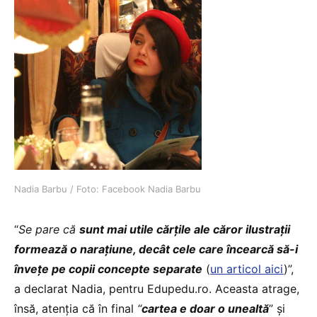
Nadia Barbu / Foto: Facebook Nadia Barbu
“
Se pare că
sunt mai utile cărțile ale căror ilustrații
formează o narațiune, decât cele care încearcă să-i
învețe pe copii concepte separate
(
un articol aici
)”,
a declarat Nadia, pentru Edupedu.ro. Aceasta atrage,
însă, atenția că în final
“
cartea e doar o unealtă
” și