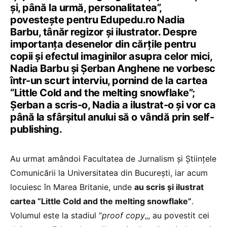
și, până la urmă, personalitatea”,
povestește pentru Edupedu.ro Nadia
Barbu, tânăr regizor și ilustrator. Despre
importanța desenelor din cărțile pentru
copii și efectul imaginilor asupra celor mici,
Nadia Barbu și Șerban Anghene ne vorbesc
într-un scurt interviu, pornind de la cartea
“Little Cold and the melting snowflake”;
Șerban a scris-o, Nadia a ilustrat-o și vor ca
până la sfârșitul anului să o vândă prin self-
publishing.
Au urmat amândoi Facultatea de Jurnalism și Științele
Comunicării la Universitatea din București, iar acum
locuiesc în Marea Britanie, unde
au scris și ilustrat
cartea “Little Cold and the melting snowflake”
.
Volumul este la stadiul “
proof copy
„, au povestit cei