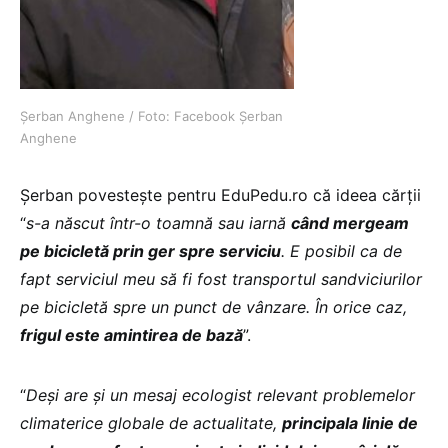
Șerban Anghene / Foto: Facebook Șerban
Anghene
Șerban povestește pentru EduPedu.ro că ideea cărții
“
s-a născut într-o toamnă sau iarnă
când mergeam
pe bicicletă prin ger spre serviciu
. E posibil ca de
fapt serviciul meu să fi fost transportul sandviciurilor
pe bicicletă spre un punct de vânzare. În orice caz,
frigul este amintirea de bază
”.
“
Deși are și un mesaj ecologist relevant problemelor
climaterice globale de actualitate,
principala linie de