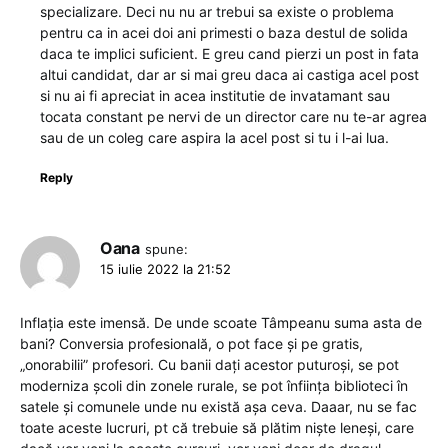
specializare. Deci nu nu ar trebui sa existe o problema
pentru ca in acei doi ani primesti o baza destul de solida
daca te implici suficient. E greu cand pierzi un post in fata
altui candidat, dar ar si mai greu daca ai castiga acel post
si nu ai fi apreciat in acea institutie de invatamant sau
tocata constant pe nervi de un director care nu te-ar agrea
sau de un coleg care aspira la acel post si tu i l-ai lua.
Reply
Oana
spune:
15 iulie 2022 la 21:52
Inflația este imensă. De unde scoate Tâmpeanu suma asta de
bani? Conversia profesională, o pot face și pe gratis,
„onorabilii” profesori. Cu banii dați acestor puturoși, se pot
moderniza școli din zonele rurale, se pot înființa biblioteci în
satele și comunele unde nu există așa ceva. Daaar, nu se fac
toate aceste lucruri, pt că trebuie să plătim niște leneși, care