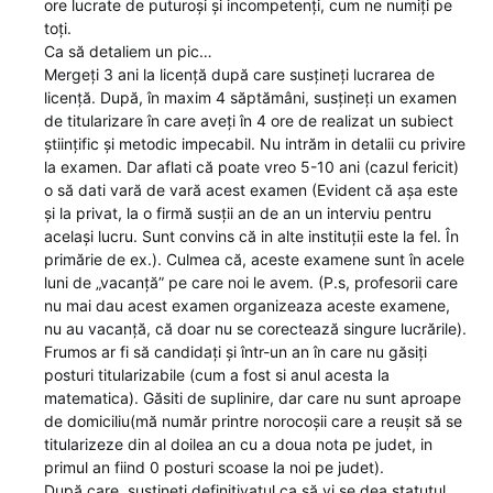
ore lucrate de puturoși și incompetenți, cum ne numiți pe
toți.
Ca să detaliem un pic…
Mergeți 3 ani la licență după care susțineți lucrarea de
licență. După, în maxim 4 săptămâni, susțineți un examen
de titularizare în care aveți în 4 ore de realizat un subiect
științific și metodic impecabil. Nu intrăm in detalii cu privire
la examen. Dar aflati că poate vreo 5-10 ani (cazul fericit)
o să dati vară de vară acest examen (Evident că așa este
și la privat, la o firmă susții an de an un interviu pentru
același lucru. Sunt convins că in alte instituții este la fel. În
primărie de ex.). Culmea că, aceste examene sunt în acele
luni de „vacanță” pe care noi le avem. (P.s, profesorii care
nu mai dau acest examen organizeaza aceste examene,
nu au vacanță, că doar nu se corectează singure lucrările).
Frumos ar fi să candidați și într-un an în care nu găsiți
posturi titularizabile (cum a fost si anul acesta la
matematica). Găsiti de suplinire, dar care nu sunt aproape
de domiciliu(mă număr printre norocoșii care a reușit să se
titularizeze din al doilea an cu a doua nota pe judet, in
primul an fiind 0 posturi scoase la noi pe judet).
După care, susțineți definitivatul ca să vi se dea statutul