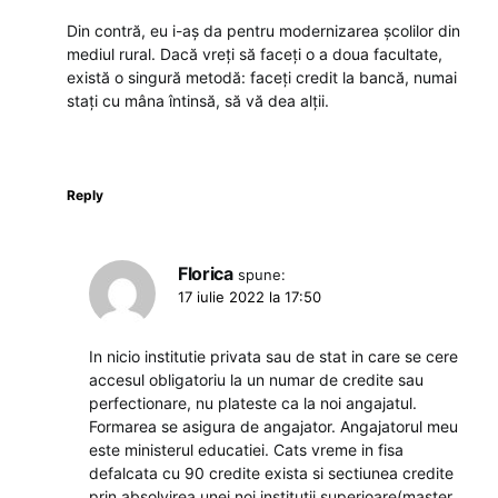
Din contră, eu i-aș da pentru modernizarea școlilor din
mediul rural. Dacă vreți să faceți o a doua facultate,
există o singură metodă: faceți credit la bancă, numai
stați cu mâna întinsă, să vă dea alții.
Reply
Florica
spune:
17 iulie 2022 la 17:50
In nicio institutie privata sau de stat in care se cere
accesul obligatoriu la un numar de credite sau
perfectionare, nu plateste ca la noi angajatul.
Formarea se asigura de angajator. Angajatorul meu
este ministerul educatiei. Cats vreme in fisa
defalcata cu 90 credite exista si sectiunea credite
prin absolvirea unei noi institutii superioare(master,