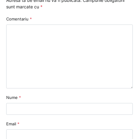
Adresa ta de email nu va fi publicată.
Câmpurile obligatorii
sunt marcate cu
*
Comentariu
*
Nume
*
Email
*