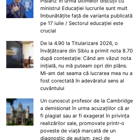
Pîslaru: În urma ultimelor discuții cu
ministrul Educației lucrurile sunt mult
îmbunătățite față de varianta publicată
pe 17 iulie / Sectorul educației este
crucial
De la 4.90 la Titularizare 2026, o
învățătoare din Sibiu a primit nota 8.70
după contestație: Când am văzut nota
inițială, nu mă puteam opri din plâns.
Mi-am dat seama că lucrarea mea nu a
fost corectată în adevăratul sens al
cuvântului
Un cunoscut profesor de la Cambridge
a demisionat în urma acuzațiilor că ar
fi plagiat sau ar fi exagerat în privința
realizărilor sale, promovate printr-o
poveste de viață marcată de un
diagnostic de autism, zeci de