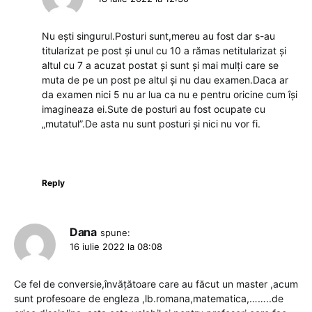
Nu ești singurul.Posturi sunt,mereu au fost dar s-au
titularizat pe post și unul cu 10 a rămas netitularizat și
altul cu 7 a acuzat postat și sunt și mai mulți care se
muta de pe un post pe altul și nu dau examen.Daca ar
da examen nici 5 nu ar lua ca nu e pentru oricine cum își
imagineaza ei.Sute de posturi au fost ocupate cu
„mutatul”.De asta nu sunt posturi și nici nu vor fi.
Reply
Dana
spune:
16 iulie 2022 la 08:08
Ce fel de conversie,învățătoare care au făcut un master ,acum
sunt profesoare de engleza ,lb.romana,matematica,……..de