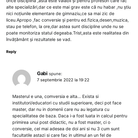
orice disciplina ,asta este valabil și pentru profesori care fac
alte specializări,dar ce este mai grav este că nu habar ,nu știu
nici noțiunile elementare de gimnaziu,ce sa mai zic de
liceu.Apropo ,fac conversie și pentru ed.fizica,desen,muzica,
stau pe telefon, la ore,dar astea sunt discipline unde nu se
poate monitoriza statul degeaba.Trist,asta este realitatea din
învățământ și rezultatele se vad.
Reply
Gabi
spune:
7 septembrie 2022 la 19:22
Masterul e una, comversia e alta… Exista si
institutori/educatori cu studii superioare, deci pot face
master, dar nu in domenii care nu au legatura cu
specialitatea de baza. Daca i-a fost luata in calcul pentru
primirea unui post didactic, nu a fost master, ci o
conversie, cel mai adesea de doi ani si nu 3 cum sunt
facultatile astazi si care fac in ultimul an un fel de