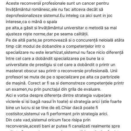
Aceste reconversii profesionale sunt un cancer pentru
învățământul românesc,ele nu fac altceva decât să
deprofesionalizeze sistemul.Eu inteleg ca aici sunt in joc
interese,ca o mână o spala
pe alta,a găsit si învățământul universitar o metodă sa mai
ajusteze niște norme,dar pe seama calității.
Pe de altă parte,se promovează si o concurență neloială atâta
timp cât modul de dobandire a competențelor intr o
specializare nu este ierarhizat,sistemul nu face nicio diferență
între cel care a dobândit specializarea pe bune la o
universitate de prestigiu si cel care a dobândit o printr un
masterat obscur sau printr o reconversie profesională. Unii
profesori se muta de pe o specializare pe alta ca parbrizele
de mașină. Corect ar fi sa si demonstreze competențele printr
un examen,nu prin punctajul din grila de evaluare.
Aici e vorba despre diferența dintre strategia vulpe(are
viclenie si isi bagă nasul în toate) si strategia arici (stie foarte
bine un lucru si se tine de el).Chiar dacă poate fi
costisitor,sistemul va fi performant prin strategia arici.
Din cate vad,sistemul oricum face risipa prin
reconversie,acesti bani ar putea fi canalizati realmente spre