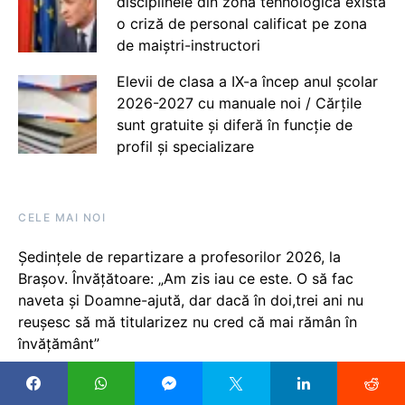
disciplinele din zona tehnologică există
o criză de personal calificat pe zona
de maiștri-instructori
Elevii de clasa a IX-a încep anul școlar
2026-2027 cu manuale noi / Cărțile
sunt gratuite și diferă în funcție de
profil și specializare
CELE MAI NOI
Ședințele de repartizare a profesorilor 2026, la
Brașov. Învățătoare: „Am zis iau ce este. O să fac
naveta și Doamne-ajută, dar dacă în doi,trei ani nu
reușesc să mă titularizez nu cred că mai rămân în
învățământ”
Săptămâna viitoare vom aproba memorandumul
necesar pentru ocuparea posturilor în creșele care