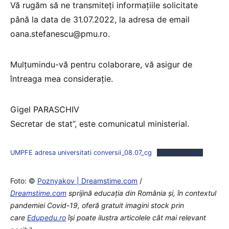
Vă rugăm să ne transmiteți informațiile solicitate
până la data de 31.07.2022, la adresa de email
oana.stefanescu@pmu.ro.
Mulțumindu-vă pentru colaborare, vă asigur de
întreaga mea considerație.
Gigel PARASCHIV
Secretar de stat”, este comunicatul ministerial.
UMPFE adresa universitati conversii_08.07_cg
Descarcă fișier
Foto: ©
Poznyakov | Dreamstime.com
/
Dreamstime.com
sprijină educaţia din România şi, în contextul
pandemiei Covid-19, oferă gratuit imagini stock prin
care
Edupedu.ro
îşi poate ilustra articolele cât mai relevant