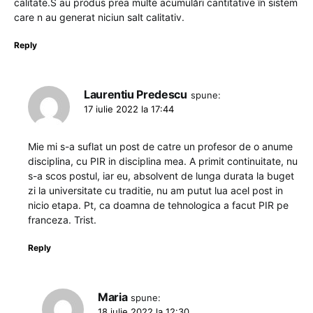
calitate.S au produs prea multe acumulări cantitative în sistem
care n au generat niciun salt calitativ.
Reply
Laurentiu Predescu
spune:
17 iulie 2022 la 17:44
Mie mi s-a suflat un post de catre un profesor de o anume
disciplina, cu PIR in disciplina mea. A primit continuitate, nu
s-a scos postul, iar eu, absolvent de lunga durata la buget
zi la universitate cu traditie, nu am putut lua acel post in
nicio etapa. Pt, ca doamna de tehnologica a facut PIR pe
franceza. Trist.
Reply
Maria
spune:
18 iulie 2022 la 12:30