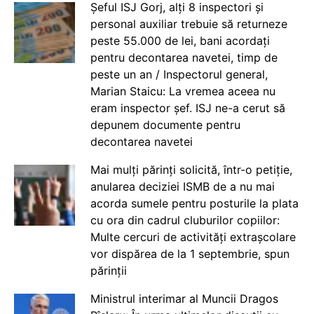
Șeful ISJ Gorj, alți 8 inspectori și
personal auxiliar trebuie să returneze
peste 55.000 de lei, bani acordați
pentru decontarea navetei, timp de
peste un an / Inspectorul general,
Marian Staicu: La vremea aceea nu
eram inspector șef. ISJ ne-a cerut să
depunem documente pentru
decontarea navetei
Mai mulți părinți solicită, într-o petiție,
anularea deciziei ISMB de a nu mai
acorda sumele pentru posturile la plata
cu ora din cadrul cluburilor copiilor:
Multe cercuri de activități extrașcolare
vor dispărea de la 1 septembrie, spun
părinții
Ministrul interimar al Muncii Dragos