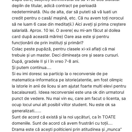
deplin de titular, adică contract pe perioadă
nedeterminată. (Nu de alta, dar să puteti să vă luati un
credit pentru o casă/ mașină, etc. Că nu avem toți norocul
să ne luam 6 case din meditații.) Aici aveți și prima creștere
salarială. Aprox. 10 lei. O avere( eu mi-am făcut al doilea
card după această mărire) Oare asa este și pentru
funcționării de prin instituți și primări?
Colac peste pupăză, pentru clasele xi-xii aflați că mai
trebuie și un master. Deci dimineața ore și seara cursuri.
După, gradele II și I în vreo 7-8 ani.
Și putem continua….
Si eu imi doresc sa particip la o reconversie de pe
matematica-informatica pe istorie(atentie, am fost olimpic
la istorie in anii de liceu si am ajutat foarte multi elevi pentru
bacalaureat). Ideea reconversiei este una ok din urmatorul
punct de vedere. Nu mai vin eu, care am facut o licenta, sa
ocup locul unui alt posibil viitor student. Nu este ok sa
generalizati……
Sunt de acord că există și la noi ușcături, ca în TOATE
domeniile. Sunt de acord că avem frustrări cu toții….
Drama este că acești politicieni prin atitudinea și „munca”