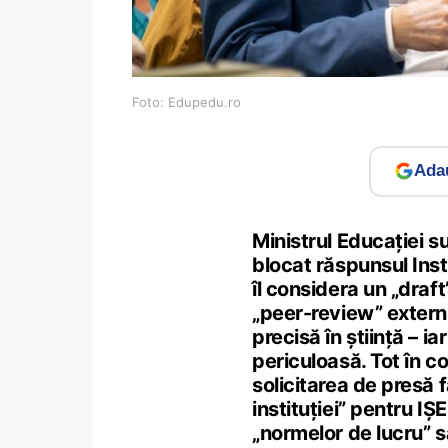
Foto: Edupedu.ro
Adau
Ministrul Educației s
blocat răspunsul Insti
îl considera un „draft
„peer-review” extern
precisă în știință – ia
periculoasă. Tot în c
solicitarea de presă 
instituției” pentru IȘE
„normelor de lucru” s