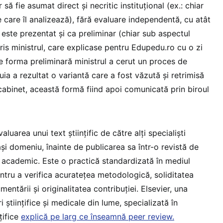
 să fie asumat direct și necritic instituțional (ex.: chiar
e care îl analizează), fără evaluare independentă, cu atât
este prezentat și ca preliminar (chiar sub aspectul
 scris ministrul, care explicase pentru Edupedu.ro cu o zi
e forma preliminară ministrul a cerut un proces de
uia a rezultat o variantă care a fost văzută și retrimisă
abinet, această formă fiind apoi comunicată prin biroul
uarea unui text științific de către alți specialiști
și domeniu, înainte de publicarea sa într-o revistă de
t academic. Este o practică standardizată în mediul
ntru a verifica acuratețea metodologică, soliditatea
mentării și originalitatea contribuției. Elsevier, una
i științifice și medicale din lume, specializată în
țifice
explică pe larg ce înseamnă peer review.