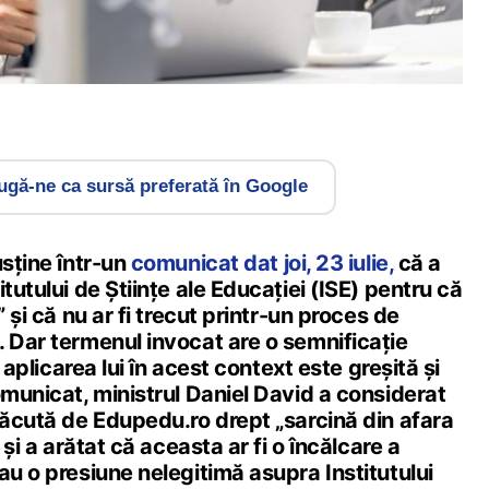
gă-ne ca sursă preferată în Google
usține într-un
comunicat dat joi, 23 iulie,
că a
tutului de Științe ale Educației (ISE) pentru că
” și că nu ar fi trecut printr-un proces de
. Dar termenul invocat are o semnificație
r aplicarea lui în acest context este greșită și
omunicat, ministrul Daniel David a considerat
făcută de Edupedu.ro drept „sarcină din afara
 și a arătat că aceasta ar fi o încălcare a
au o presiune nelegitimă asupra Institutului