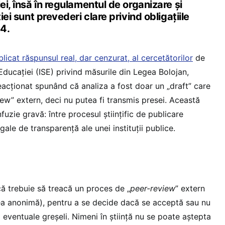
ei, însă în regulamentul de organizare și
ției sunt prevederi clare privind obligațiile
4.
icat răspunsul real, dar cenzurat, al cercetătorilor
de
e Educației (ISE) privind măsurile din Legea Bolojan,
eacționat spunând că analiza a fost doar un „draft” care
iew” extern, deci nu putea fi transmis presei. Această
fuzie gravă: între procesul științific de publicare
gale de transparență ale unei instituții publice.
ică trebuie să treacă un proces de „
peer-review
” extern
ea anonimă), pentru a se decide dacă se acceptă sau nu
 eventuale greșeli. Nimeni în știință nu se poate aștepta