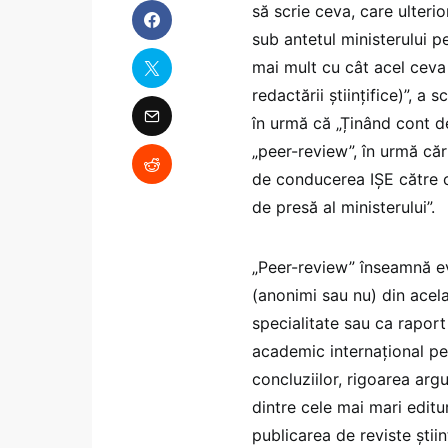
să scrie ceva, care ulterior
sub antetul ministerului p
mai mult cu cât acel ceva 
redactării științifice)”, a
în urmă că „Ținând cont d
„peer-review”, în urmă căr
de conducerea IȘE către c
de presă al ministerului”.
„Peer-review” înseamnă eval
(anonimi sau nu) din acela
specialitate sau ca rapor
academic internațional pe
concluziilor, rigoarea argu
dintre cele mai mari editur
publicarea de reviste știin