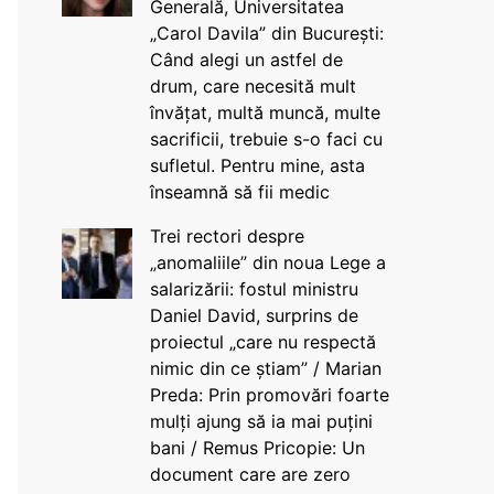
Generală, Universitatea
„Carol Davila” din București:
Când alegi un astfel de
drum, care necesită mult
învățat, multă muncă, multe
sacrificii, trebuie s-o faci cu
sufletul. Pentru mine, asta
înseamnă să fii medic
Trei rectori despre
„anomaliile” din noua Lege a
salarizării: fostul ministru
Daniel David, surprins de
proiectul „care nu respectă
nimic din ce știam” / Marian
Preda: Prin promovări foarte
mulți ajung să ia mai puțini
bani / Remus Pricopie: Un
document care are zero