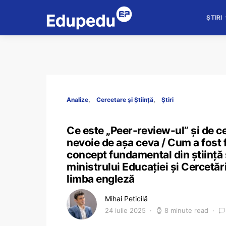
ȘTIRI
Analize
Cercetare și Știință
Știri
Ce este „Peer-review-ul” și de ce
nevoie de așa ceva / Cum a fost 
concept fundamental din știință și
ministrului Educației și Cercetări
limba engleză
Mihai Peticilă
24 iulie 2025
8 minute read