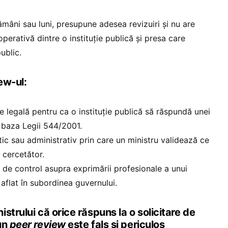
mâni sau luni, presupune adesea revizuiri și nu are
erativă dintre o instituție publică și presa care
ublic.
ew-ul:
e legală pentru ca o instituție publică să răspundă unei
n baza Legii 544/2001.
itic sau administrativ prin care un ministru validează ce
 cercetător.
de control asupra exprimării profesionale a unui
 aflat în subordinea guvernului.
strului că orice răspuns la o solicitare de
un
peer review
este fals și periculos