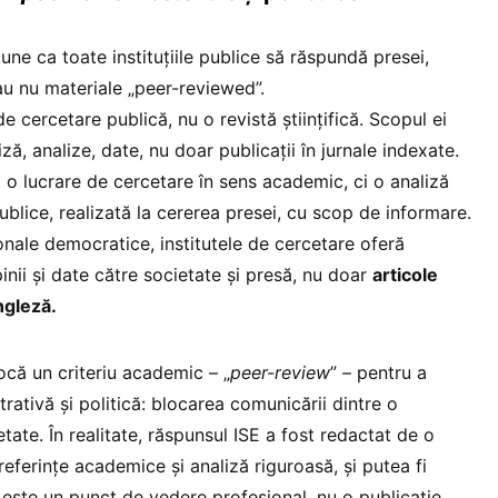
e ca toate instituțiile publice să răspundă presei,
au nu materiale „peer-reviewed”.
de cercetare publică, nu o revistă științifică. Scopul ei
ză, analize, date, nu doar publicații în jurnale indexate.
 o lucrare de cercetare în sens academic, ci o analiză
publice, realizată la cererea presei, cu scop de informare.
onale democratice, institutele de cercetare oferă
inii și date către societate și presă, nu doar
articole
engleză.
ocă un criteriu academic – „
peer-review
” – pentru a
trativă și politică: blocarea comunicării dintre o
cietate. În realitate, răspunsul ISE a fost redactat de o
referințe academice și analiză riguroasă, și putea fi
este un punct de vedere profesional, nu o publicație