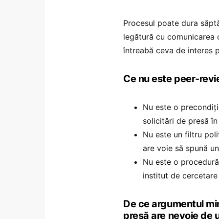
Procesul poate dura săptă
legătură cu comunicarea op
întreabă ceva de interes p
Ce nu este peer-revi
Nu este o precondiți
solicitări de presă î
Nu este un filtru pol
are voie să spună un
Nu este o procedură 
institut de cercetare
De ce argumentul mini
presă are nevoie de 