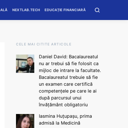
OALĂ
NEXTLAB.TECH
EDUCAȚIE FINANCIARĂ
CELE MAI CITITE ARTICOLE
Daniel David: Bacalaureatul
nu ar trebui să fie folosit ca
mijloc de intrare la facultate.
Bacalaureatul trebuie să fie
un examen care certifică
competențele pe care le ai
după parcursul unui
învățământ obligatoriu
Iasmina Huțupașu, prima
admisă la Medicină