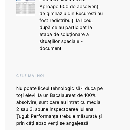
Aproape 600 de absolvenți
de gimnaziu din București au
fost redistribuiți la liceu,
după ce au participat la
etapa de soluționare a
situațiilor speciale -
document
CELE MAI NOI
Nu poate liceul tehnologic să-i ducă pe
toți elevii la un Bacalaureat de 100%
absolvire, sunt care au intrat cu media
2 sau 3, spune inspectoarea Iuliana
Țugui: Performanța trebuie măsurată și
prin câți absolvenți se angajează