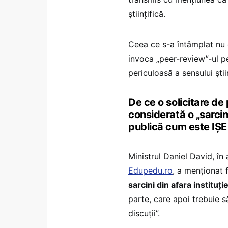
științifică.
Ceea ce s-a întâmplat nu es
invoca „peer-review”-ul p
periculoasă a sensului știi
De ce o solicitare de
considerată o „sarcină
publică cum este IȘE
Ministrul Daniel David, în
Edupedu.ro
, a menționat 
sarcini din afara instituție
parte, care apoi trebuie s
discuții”.