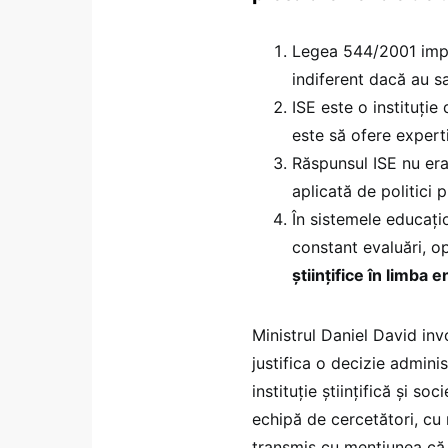
Legea 544/2001 impun
indiferent dacă au s
ISE este o instituție 
este să ofere experti
Răspunsul ISE nu era
aplicată de politici 
În sistemele educați
constant evaluări, op
științifice în limba 
Ministrul Daniel David inv
justifica o decizie adminis
instituție științifică și so
echipă de cercetători, cu 
transmis cu mențiunea că 