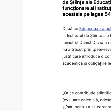
de Științe ale Educați
funcționare al institu
acesteia pe legea 54
După ce
Edupedu.ro a publ
la Institutul de Științe al
ministrul Daniel David a r
nu a trecut prin „peer-rev
justificare introduce o con
academică și obligațiile le
„Orice contribuție științif
(evaluare colegială, ades
și/sau pentru a se corecta