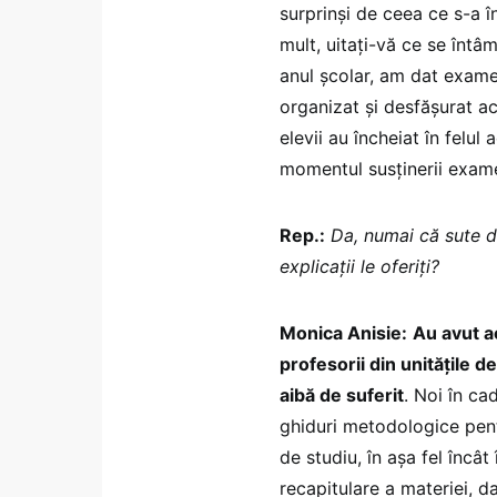
surprinși de ceea ce s-a 
mult, uitați-vă ce se întâ
anul școlar, am dat exame
organizat și desfășurat ac
elevii au încheiat în felul
momentul susținerii exame
Rep.:
Da, numai că sute de
explicații le oferiți?
Monica Anisie:
Au avut a
profesorii din unitățile d
aibă de suferit
. Noi în ca
ghiduri metodologice pentr
de studiu, în așa fel încât
recapitulare a materiei, da