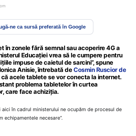
com
gă-ne ca sursă preferată în Google
et în zonele fără semnal sau acoperire 4G a
nisterul Educației vrea să le cumpere pentru
ițiile impuse de caietul de sarcini”, spune
Monica Anisie, întrebată de
Cosmin Ruscior de
că acele tablete se vor conecta la internet.
stant problema tabletelor în curtea
r, care face achiziția.
i aici în cadrul ministerului ne ocupăm de procesul de
ăm echipamentele necesare”.