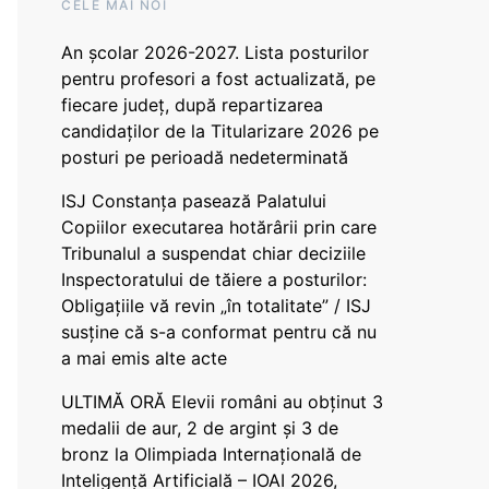
CELE MAI NOI
An școlar 2026-2027. Lista posturilor
pentru profesori a fost actualizată, pe
fiecare județ, după repartizarea
candidaților de la Titularizare 2026 pe
posturi pe perioadă nedeterminată
ISJ Constanța pasează Palatului
Copiilor executarea hotărârii prin care
Tribunalul a suspendat chiar deciziile
Inspectoratului de tăiere a posturilor:
Obligațiile vă revin „în totalitate” / ISJ
susține că s-a conformat pentru că nu
a mai emis alte acte
ULTIMĂ ORĂ Elevii români au obținut 3
medalii de aur, 2 de argint și 3 de
bronz la Olimpiada Internațională de
Inteligență Artificială – IOAI 2026,