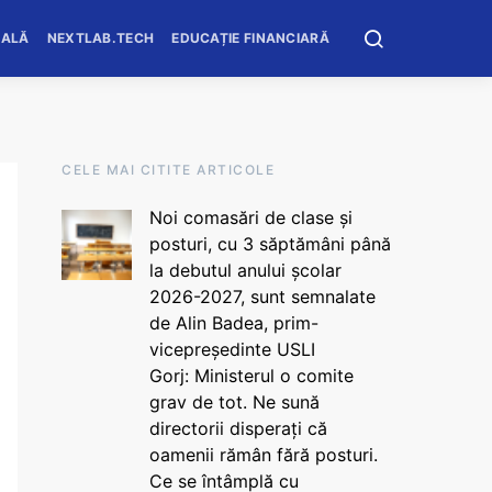
OALĂ
NEXTLAB.TECH
EDUCAȚIE FINANCIARĂ
CELE MAI CITITE ARTICOLE
Noi comasări de clase și
posturi, cu 3 săptămâni până
la debutul anului școlar
2026-2027, sunt semnalate
de Alin Badea, prim-
vicepreședinte USLI
Gorj: Ministerul o comite
grav de tot. Ne sună
directorii disperați că
oamenii rămân fără posturi.
Ce se întâmplă cu