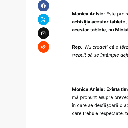
Monica Anisie:
Este proce
achiziția acestor tablete
acestor tablete, nu Minis
Rep.:
Nu credeți că e târzi
trebuit să se întâmple dej
Monica Anisie:
Există tim
mă pronunț asupra preveder
în care se desfășoară o ac
care trebuie respectate, t