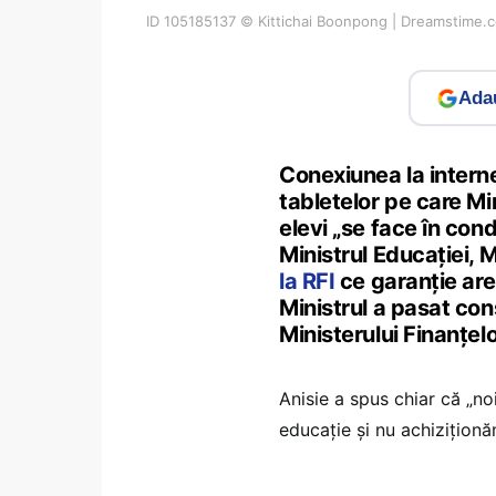
ID 105185137 © Kittichai Boonpong | Dreamstime.
Adau
Conexiunea la intern
tabletelor pe care Mi
elevi „se face în cond
Ministrul Educației, 
la RFI
ce garanție are 
Ministrul a pasat con
Ministerului Finanțelo
Anisie a spus chiar că „no
educație și nu achizițion