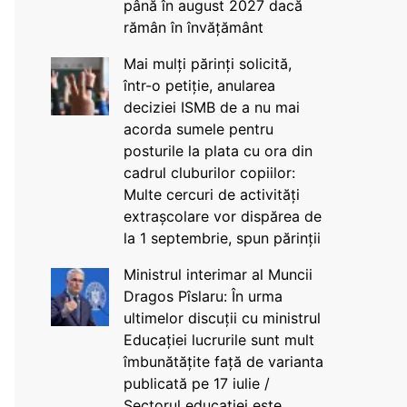
până în august 2027 dacă
rămân în învățământ
Mai mulți părinți solicită,
într-o petiție, anularea
deciziei ISMB de a nu mai
acorda sumele pentru
posturile la plata cu ora din
cadrul cluburilor copiilor:
Multe cercuri de activități
extrașcolare vor dispărea de
la 1 septembrie, spun părinții
Ministrul interimar al Muncii
Dragos Pîslaru: În urma
ultimelor discuții cu ministrul
Educației lucrurile sunt mult
îmbunătățite față de varianta
publicată pe 17 iulie /
Sectorul educației este