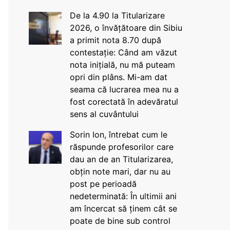
De la 4.90 la Titularizare
2026, o învățătoare din Sibiu
a primit nota 8.70 după
contestație: Când am văzut
nota inițială, nu mă puteam
opri din plâns. Mi-am dat
seama că lucrarea mea nu a
fost corectată în adevăratul
sens al cuvântului
Sorin Ion, întrebat cum le
răspunde profesorilor care
dau an de an Titularizarea,
obțin note mari, dar nu au
post pe perioadă
nedeterminată: În ultimii ani
am încercat să ținem cât se
poate de bine sub control