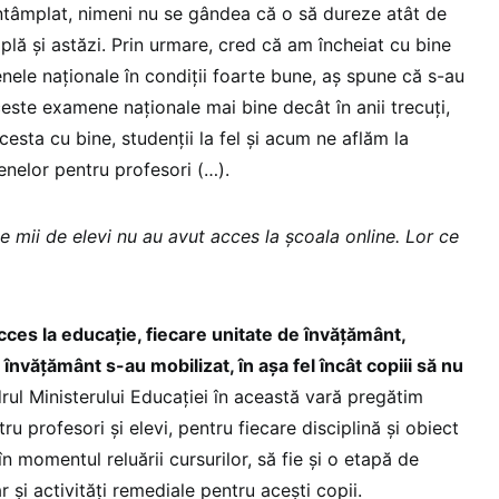
întâmplat, nimeni nu se gândea că o să dureze atât de
mplă și astăzi. Prin urmare, cred că am încheiat cu bine
nele naționale în condiții foarte bune, aș spune că s-au
este examene naționale mai bine decât în anii trecuți,
 acesta cu bine, studenții la fel și acum ne aflăm la
nelor pentru profesori (…).
 mii de elevi nu au avut acces la școala online. Lor ce
cces la educație, fiecare unitate de învățământ,
e învățământ s-au mobilizat, în așa fel încât copiii să nu
drul Ministerului Educației în această vară pregătim
u profesori și elevi, pentru fiecare disciplină și obiect
 în momentul reluării cursurilor, să fie și o etapă de
r și activități remediale pentru acești copii.