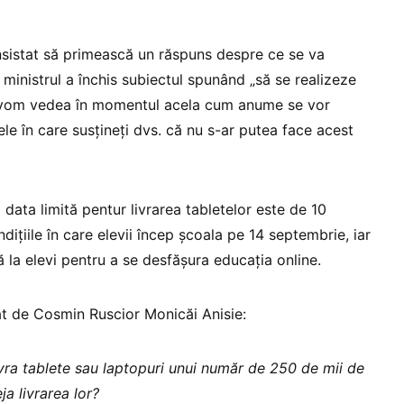
insistat să primească un răspuns despre ce se va
 ministrul a închis subiectul spunând „să se realizeze
și vom vedea în momentul acela cum anume se vor
ele în care susțineți dvs. că nu s-ar putea face acest
 data limită pentur livrarea tabletelor este de 10
ndițiile în care elevii încep școala pe 14 septembrie, iar
ă la elevi pentru a se desfășura educația online.
uat de Cosmin Ruscior Monicăi Anisie:
livra tablete sau laptopuri unui număr de 250 de mii de
ja livrarea lor?