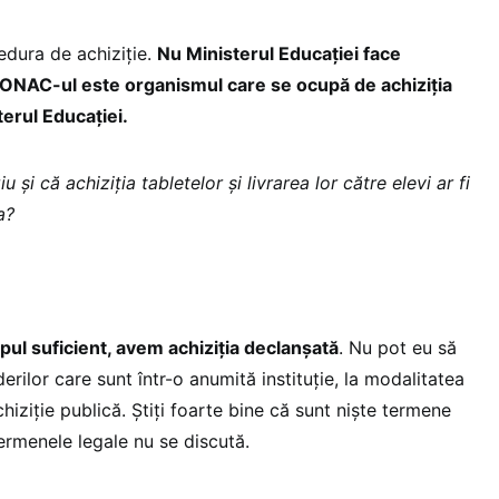
dura de achiziție.
Nu Ministerul Educației face
, ONAC-ul este organismul care se ocupă de achiziția
terul Educației.
u și că achiziția tabletelor și livrarea lor către elevi ar fi
a?
pul suficient, avem achiziția declanșată
. Nu pot eu să
ilor care sunt într-o anumită instituție, la modalitatea
hiziție publică. Știți foarte bine că sunt niște termene
ermenele legale nu se discută.