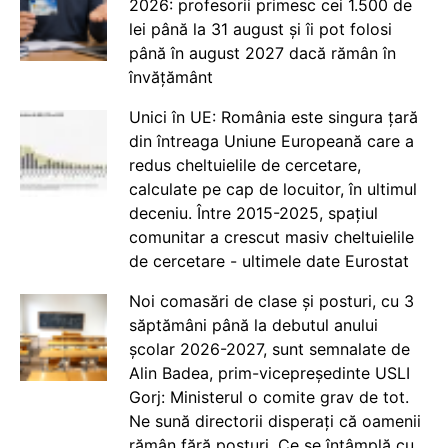
2026: profesorii primesc cei 1.500 de
lei până la 31 august și îi pot folosi
până în august 2027 dacă rămân în
învățământ
Unici în UE: România este singura țară
din întreaga Uniune Europeană care a
redus cheltuielile de cercetare,
calculate pe cap de locuitor, în ultimul
deceniu. Între 2015-2025, spațiul
comunitar a crescut masiv cheltuielile
de cercetare - ultimele date Eurostat
Noi comasări de clase și posturi, cu 3
săptămâni până la debutul anului
școlar 2026-2027, sunt semnalate de
Alin Badea, prim-vicepreședinte USLI
Gorj: Ministerul o comite grav de tot.
Ne sună directorii disperați că oamenii
rămân fără posturi. Ce se întâmplă cu