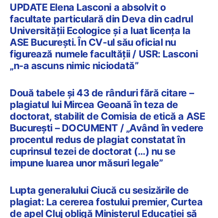
UPDATE Elena Lasconi a absolvit o
facultate particulară din Deva din cadrul
Universității Ecologice și a luat licența la
ASE București. În CV-ul său oficial nu
figurează numele facultății / USR: Lasconi
„n-a ascuns nimic niciodată”
Două tabele și 43 de rânduri fără citare –
plagiatul lui Mircea Geoană în teza de
doctorat, stabilit de Comisia de etică a ASE
București – DOCUMENT / „Având în vedere
procentul redus de plagiat constatat în
cuprinsul tezei de doctorat (…) nu se
impune luarea unor măsuri legale”
Lupta generalului Ciucă cu sesizările de
plagiat: La cererea fostului premier, Curtea
de apel Cluj obligă Ministerul Educaţiei să