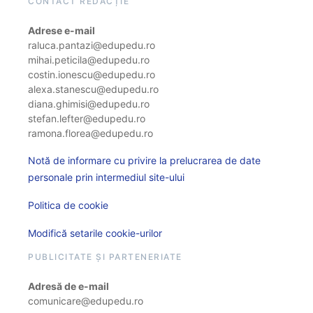
CONTACT REDACȚIE
Adrese e-mail
raluca.pantazi@edupedu.ro
mihai.peticila@edupedu.ro
costin.ionescu@edupedu.ro
alexa.stanescu@edupedu.ro
diana.ghimisi@edupedu.ro
stefan.lefter@edupedu.ro
ramona.florea@edupedu.ro
Notă de informare cu privire la prelucrarea de date
personale prin intermediul site-ului
Politica de cookie
Modifică setarile cookie-urilor
PUBLICITATE ȘI PARTENERIATE
Adresă de e-mail
comunicare@edupedu.ro