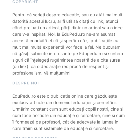
COPYRIGHT
Pentru că scrieți despre educație, sau cu atât mai mult
datorită acestui lucru, ar fi util să citați cu link, atunci
când preluați un articol, părți dintr-un articol sau o idee
care v-a inspirat. Noi, la EduPedu.ro ne-am asumat
această conduită etică și sperăm că și publicațiile cu
mult mai multă experiență vor face la fel. Ne bucurăm
că găsiți subiecte interesante pe Edupedu.ro și suntem
siguri că înțelegeți rugămintea noastră de a cita sursa
(cu link), ca o declarație reciprocă de respect și
profesionalism. Vă mulțumim!
DESPRE NOI
EduPedu.ro este o publicație online care găzduiește
exclusiv articole din domeniul educației și cercetării.
Urmărim constant cum sunt educați copiii noștri, cine și
cum face politicile din educație și cercetare, cine și cum
îi formează pe profesori, cât de adecvate la lumea în
care trăim sunt sistemele de educație și cercetare.